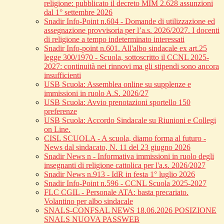
religione: pubblicato il decreto MIM 2.628 assunzioni
dal 1° settembre 2026
Snadir Info-Point n.604 - Domande di utilizzazione ed
assegnazione provvisoria per l’a.s. 2026/2027. I docenti
di religione a tempo indeterminato interessati
Snadir Info-point n.601. All'albo sindacale ex art.25
legge 300/1970 - Scuola, sottoscritto il CCNL 2025-
2027: continuità nei rinnovi ma gli stipendi sono ancora
insufficienti
USB Scuola: Assemblea online su supplenze e
immissioni in ruolo A.S. 2026/27
USB Scuola: Avvio prenotazioni sportello 150
preferenze
USB Scuola: Accordo Sindacale su Riunioni e Collegi
on Line.
CISL SCUOLA - A scuola, diamo forma al futuro -
News dal sindacato, N. 11 del 23 giugno 2026
Snadir News n - Informativa immissioni in ruolo degli
insegnanti di religione cattolica per l'a.s. 2026/2027
Snadir News n.913 - IdR in festa 1° luglio 2026
Snadir Info-Point n.596 - CCNL Scuola 2025-2027
FLC CGIL - Personale ATA: basta precariato.
Volantino per albo sindacale
SNALS-CONFSAL NEWS 18.06.2026 POSIZIONE
SNALS NUOVA PASSWEB