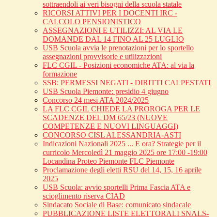
sottraendoli ai veri bisogni della scuola statale
RICORSI ATTIVI PER I DOCENTI IRC -
CALCOLO PENSIONISTICO
ASSEGNAZIONI E UTILIZZI: AL VIA LE
DOMANDE DAL 14 FINO AL 25 LUGLIO
USB Scuola avvia le prenotazioni per lo sportello
assegnazioni provvisorie e utilizzazioni
FLC CGIL - Posizioni economiche ATA: al via la
formazione
SSB: PERMESSI NEGATI - DIRITTI CALPESTATI
USB Scuola Piemonte: presidio 4 giugno
Concorso 24 mesi ATA 2024/2025
LA FLC CGIL CHIEDE LA PROROGA PER LE
SCADENZE DEL DM 65/23 (NUOVE
COMPETENZE E NUOVI LINGUAGGI)
CONCORSO CISL ALESSANDRIA-ASTI
Indicazioni Nazionali 2025 ... E ora? Strategie per il
curricolo Mercoledì 21 maggio 2025 ore 17:00 -19:00
Locandina Proteo Piemonte FLC Piemonte
Proclamazione degli eletti RSU del 14, 15, 16 aprile
2025
USB Scuola: avvio sportelli Prima Fascia ATA e
scioglimento riserva CIAD
Sindacato Sociale di Base: comunicato sindacale
PUBBLICAZIONE LISTE ELETTORALI SNALS-