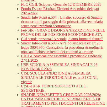
sindacato
FLC CGIL Sciopero Generale 12 DICEMBRE 2025
Fondo Espero Risultati Elezioni Assemblea delegati
2025-2027
Snadir Info-Point n.504 - Un altro successo di Snadir:
riconosciuto il passaggio dalla primaria alla secondaria
senza penalizzazioni economiche
FeNSIR - GRAVE DISORGANIZZAZIONE NELLE
PROVE DELLE POSIZIONI ECONOMICHE ATA
Cisl scuola presenta "A scuola, diamo forma al futuro"
Snadir Info-Point n.503 - All'albo sindacale ex art.25
legge 300/1970. Cassazione: la procedura straordinaria
non sana l’abuso reiterato dei contratti a termine
CIGL-Convocazione assemblea provinciale sindacale
27/11/2025
USB SCUOLA-ASSEMBLEA SINDACALE 26
NOVEMBRE 2025
CISL SCUOLA-INDIZIONE ASSEMBLEA
SINDACALE TERRITORIALE ex art.31 CCNL
vigente
CISL-TASK FORCE SUPPORTO ALLE
SEGRETERIE
SNADIR NEWSLETTER GPS E GAE 2026/2028:
LA FGU/SNADIR CHIEDE AL MIM PARITÀ DI
TRATTAMENTO PER I DOCENTI DI RELIGIONE