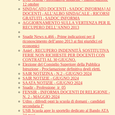
12 ottobre
SINDACATO DOCENTI - SADOC INFORMA] AI
DOCENTI - ALL'ALBO SINDACALE - RICORSI
GRATUITI - SADOC INFORMA
AGGIORNAMENTO SULLA VERTENZA PER IL
RECUPERO DELL’ANNO 2013
Snadir News n.466 - Prime indicazioni per il
riconoscimento dell’anno 2013 ai fini giuridici ed
economici
Anief - RECUPERO INDENNITÀ SOSTITUTIVA
FERIE NON RICHIESTE PER DOCENTI CON
CONTRATTI AL 30 GIUGNO.
Elezione del Consiglio Superiore della Pubblica
Istruzione - Proclamazione definitiva degli eletti.
SAIR NOTIZINA - N.2 - GIUGNO 2024
SAIR NOTIZIE - GIUGNO 2024
SAATA NOTIZIE - GIUGNO 2024
Snadir - Professione_ir_05
FENSIR - INFORMA DOCENTI DI RELIGIONE -
N. 2 - MAGGIO 2024
Udiss - difendi oggi la scuola di domani - candidati
secondaria I°
USB Scuola apre lo sportello dedicato al Bando ATA