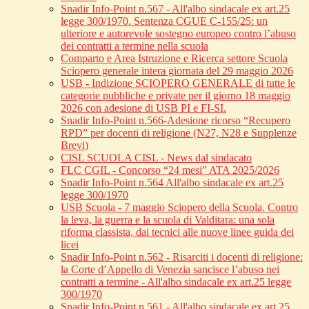
Snadir Info-Point n.567 - All'albo sindacale ex art.25
legge 300/1970. Sentenza CGUE C‑155/25: un
ulteriore e autorevole sostegno europeo contro l’abuso
dei contratti a termine nella scuola
Comparto e Area Istruzione e Ricerca settore Scuola
Sciopero generale intera giornata del 29 maggio 2026
USB - Indizione SCIOPERO GENERALE di tutte le
categorie pubbliche e private per il giorno 18 maggio
2026 con adesione di USB PI e FI-SI.
Snadir Info-Point n.566-Adesione ricorso “Recupero
RPD” per docenti di religione (N27, N28 e Supplenze
Brevi)
CISL SCUOLA CISL - News dal sindacato
FLC CGIL - Concorso “24 mesi” ATA 2025/2026
Snadir Info-Point n.564 All'albo sindacale ex art.25
legge 300/1970
USB Scuola - 7 maggio Sciopero della Scuola. Contro
la leva, la guerra e la scuola di Valditara: una sola
riforma classista, dai tecnici alle nuove linee guida dei
licei
Snadir Info-Point n.562 - Risarciti i docenti di religione:
la Corte d’Appello di Venezia sancisce l’abuso nei
contratti a termine - All'albo sindacale ex art.25 legge
300/1970
Snadir Info-Point n.561 - All'albo sindacale ex art.25