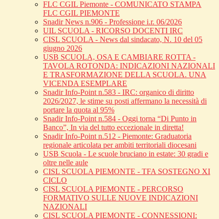
FLC CGIL Piemonte - COMUNICATO STAMPA
FLC CGIL PIEMONTE
Snadir News n.906 - Professione i.r. 06/2026
UIL SCUOLA - RICORSO DOCENTI IRC
CISL SCUOLA - News dal sindacato, N. 10 del 05
giugno 2026
USB SCUOLA, OSA E CAMBIARE ROTTA -
TAVOLA ROTONDA: INDICAZIONI NAZIONALI
E TRASFORMAZIONE DELLA SCUOLA. UNA
VICENDA ESEMPLARE
Snadir Info-Point n.583 - IRC: organico di diritto
2026/2027, le stime su posti affermano la necessità di
portare la quota al 95%
Snadir Info-Point n.584 - Oggi torna “Di Punto in
Banco”, In via del tutto eccezionale in diretta!
Snadir Info-Point n.512 - Piemonte: Graduatoria
regionale articolata per ambiti territoriali diocesani
USB Scuola - Le scuole bruciano in estate: 30 gradi e
oltre nelle aule
CISL SCUOLA PIEMONTE - TFA SOSTEGNO XI
CICLO
CISL SCUOLA PIEMONTE - PERCORSO
FORMATIVO SULLE NUOVE INDICAZIONI
NAZIONALI
CISL SCUOLA PIEMONTE - CONNESSIONI: