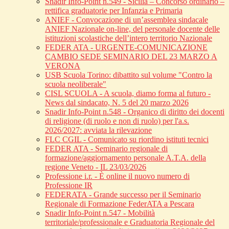
Snadir Info-Point n.549 - Sicilia – Concorso ordinario –
rettifica graduatorie per Infanzia e Primaria
ANIEF - Convocazione di un’assemblea sindacale
ANIEF Nazionale on-line, del personale docente delle
istituzioni scolastiche dell’intero territorio Nazionale
FEDER ATA - URGENTE-COMUNICAZIONE
CAMBIO SEDE SEMINARIO DEL 23 MARZO A
VERONA
USB Scuola Torino: dibattito sul volume "Contro la
scuola neoliberale"
CISL SCUOLA - A scuola, diamo forma al futuro -
News dal sindacato, N. 5 del 20 marzo 2026
Snadir Info-Point n.548 - Organico di diritto dei docenti
di religione (di ruolo e non di ruolo) per l'a.s.
2026/2027: avviata la rilevazione
FLC CGIL - Comunicato su riordino istituti tecnici
FEDER ATA - Seminario regionale di
formazione/aggiornamento personale A.T.A. della
regione Veneto - IL 23/03/2026
Professione i.r. - È online il nuovo numero di
Professione IR
FEDERATA - Grande successo per il Seminario
Regionale di Formazione FederATA a Pescara
Snadir Info-Point n.547 - Mobilità
territoriale/professionale e Graduatoria Regionale del