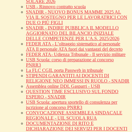
SOLARE 2026
USB - Rinnovo contratto scuola
SNADIR - NUOVO BONUS MAMME 2025 AL
VIA IL SOSTEGNO PER LE LAVORATRICI CON
DUE O PIÙ FIGLI
SNADIR - INDIRE PUBBLICA IL MODELLO
AGGIORNATO DEL BILANCIO INIZIALE
DELLE COMPETENZE PER L’A.S. 2025/2026
FEDER ATA - L’oltraggio sistematico al personale
ATA Il personale ATA fuori dai vantaggi del decreto
FEDER ATA- Udienza Tribunale - Il servizio militare
USB Scuola: corso di preparazione al concorso
PNRR3
La FLC CGIL porta Passweb in tribunale
STIPENDI GARANTITI AI DOCENTI DI
RELIGIONE NEO IMMESSI IN RUOLO - SNADIR
Assemblea online DDL Gasparri - USB
QUESTION TIME ESCLUSIVO SUL FONDO
ESPERO - SNADIR
USB Scuola: apertura sportello di consulenza per
iscrizione al concorso PNRR3
CONVOCAZIONE ASSEMBLEA SINDACALE
REGIONALE - UIL SCUOLA RUA
DOCUMENTAZIONE DI RITO E
DICHIARAZIONE DEI SERVIZI PER I DOCENTI