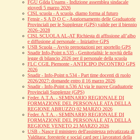
FGU Gilda Unams - Indizione assemblea sindacale
giovedì 5 marzo 2026
CISL scuola - A scuola, diamo forma al futuro
Fensir - S A D O C - Aggiornamento delle Graduatorie
Provinciali per le Supplenze (GPS) valide per il biennio
2026–2028
CISL SCUOLA AL-AT Richiesta di affissione all’albo
e diffusione al personale – Iniziative GPS
USB Scuola – Avvio prenotazioni per sportello GPS
Snadir Info-Point n.535 - Genitorialità: le novità della
legge di bilancio 2026 per il personale della scuola
FLC CGIL Piemonte - ANTICIPO INCONTRO GPS
2026
Snadir - Info-Point n.534 - Part time docenti di ruolo
2026/2027: domande entro il 16 marzo 2026
Snadir - Info-Point n.536 Al via le nuove Graduatorie
Provinciali Supplenze (GPS)
Feder. A.T.A. - SEMINARIO REGIONALE DI
FORMAZIONE DEL PERSONALE ATA DELLA
REGIONE ABRUZZO 02 MARZO 2026
Feder. A.T.A. - SEMINARIO REGIONALE DI
FORMAZIONE DEL PERSONALE ATA DELLA
REGIONE VENETO 23 MARZO 2026
USB - Nasce il ministero dell'assistenza privatizzata di
Valditara: foresterie e social card per i lavoratori della