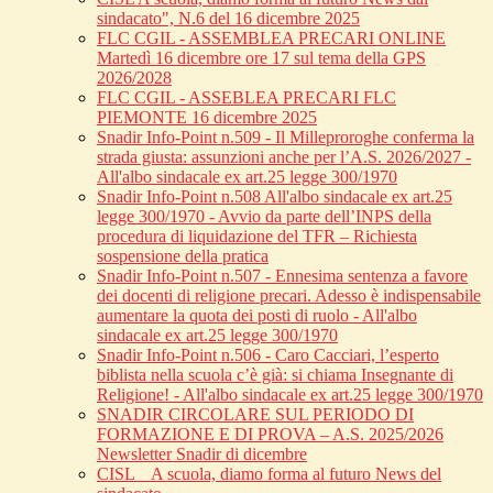
sindacato", N.6 del 16 dicembre 2025
FLC CGIL - ASSEMBLEA PRECARI ONLINE
Martedì 16 dicembre ore 17 sul tema della GPS
2026/2028
FLC CGIL - ASSEBLEA PRECARI FLC
PIEMONTE 16 dicembre 2025
Snadir Info-Point n.509 - Il Milleproroghe conferma la
strada giusta: assunzioni anche per l’A.S. 2026/2027 -
All'albo sindacale ex art.25 legge 300/1970
Snadir Info-Point n.508 All'albo sindacale ex art.25
legge 300/1970 - Avvio da parte dell’INPS della
procedura di liquidazione del TFR – Richiesta
sospensione della pratica
Snadir Info-Point n.507 - Ennesima sentenza a favore
dei docenti di religione precari. Adesso è indispensabile
aumentare la quota dei posti di ruolo - All'albo
sindacale ex art.25 legge 300/1970
Snadir Info-Point n.506 - Caro Cacciari, l’esperto
biblista nella scuola c’è già: si chiama Insegnante di
Religione! - All'albo sindacale ex art.25 legge 300/1970
SNADIR CIRCOLARE SUL PERIODO DI
FORMAZIONE E DI PROVA – A.S. 2025/2026
Newsletter Snadir di dicembre
CISL _ A scuola, diamo forma al futuro News del