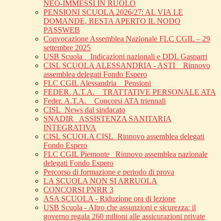
NEO-IMMESSI IN RUOLO
PENSIONI SCUOLA 2026/27: AL VIA LE
DOMANDE, RESTA APERTO IL NODO
PASSWEB
Convocazione Assemblea Nazionale FLC CGIL – 29
settembre 2025
USB Scuola _ Indicazioni nazionali e DDL Gasparri
CISL SCUOLA ALESSANDRIA - ASTI _ Rinnovo
assemblea delegati Fondo Espero
FLC CGIL Alessandria _ Pensioni
FEDER. A.T.A. _ TRATTATIVE PERSONALE ATA
Feder. A.T.A. _ Concorsi ATA triennali
CISL_News dal sindacato
SNADIR_ ASSISTENZA SANITARIA
INTEGRATIVA
CISL SCUOLA CISL_Rinnovo assemblea delegati
Fondo Espero
FLC CGIL Piemonte _Rinnovo assemblea nazionale
delegati Fondo Espero
Percorso di formazione e periodo di prova
LA SCUOLA NON SI ARRUOLA
CONCORSI PNRR 3
ASA SCUOLA - Riduzione ora di lezione
USB Scuola - Altro che assunzioni e sicurezza: il
governo regala 260 milioni alle assicurazioni private