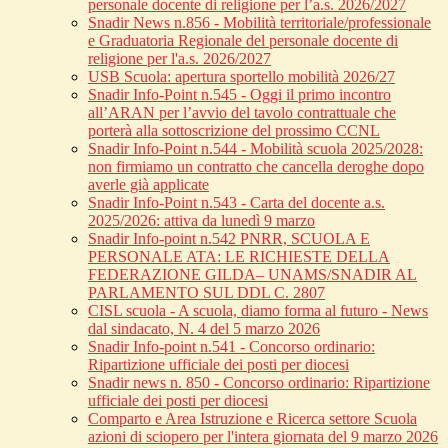
personale docente di religione per l’a.s. 2026/2027
Snadir News n.856 - Mobilità territoriale/professionale
e Graduatoria Regionale del personale docente di
religione per l'a.s. 2026/2027
USB Scuola: apertura sportello mobilità 2026/27
Snadir Info-Point n.545 - Oggi il primo incontro
all’ARAN per l’avvio del tavolo contrattuale che
porterà alla sottoscrizione del prossimo CCNL
Snadir Info-Point n.544 - Mobilità scuola 2025/2028:
non firmiamo un contratto che cancella deroghe dopo
averle già applicate
Snadir Info-Point n.543 - Carta del docente a.s.
2025/2026: attiva da lunedì 9 marzo
Snadir Info-point n.542 PNRR, SCUOLA E
PERSONALE ATA: LE RICHIESTE DELLA
FEDERAZIONE GILDA– UNAMS/SNADIR AL
PARLAMENTO SUL DDL C. 2807
CISL scuola - A scuola, diamo forma al futuro - News
dal sindacato, N. 4 del 5 marzo 2026
Snadir Info-point n.541 - Concorso ordinario:
Ripartizione ufficiale dei posti per diocesi
Snadir news n. 850 - Concorso ordinario: Ripartizione
ufficiale dei posti per diocesi
Comparto e Area Istruzione e Ricerca settore Scuola
azioni di sciopero per l'intera giornata del 9 marzo 2026