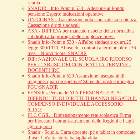
scuola
SNADIR - Info-Point n.533 - Adesione al Fondo
pensione Espero: indicazioni operative
UNICOBAS - Trasmissione nota sindacale su sentenza.
Cassazione diritti sindacali
ASA - DIFFIDA per mancato rispetto della normativa
sul diritto alla proroga delle supplenze brevi.
Snadir Info-Point n.530 - All'albo sindacale ex art.25
legge 300/1970. Abuso dei contratti a termine oltre i 36
mesi - Nuovi ricorsi SNADIR
DIP: NAZIONALE UIL SCUOLA IRC RICORSO
PER L' ABUSO DEI CONTRATTI A TERMINE -
DOCENTI IRC
Snadir Info-Point n.529 Assunzione insegnanti di
religione: quali prospettive? Stime dei posti e impegno
FGU/SNADIR
FENSIR - Personale ATA PERSONALE ATA:
DIFENDI I TUOI DIRITTI TI HANNO NEGATO IL
COMPENSO INDIVIDUALE ACCESSORIO
(CIA)?
FLC CGIL - Dimensionamento rete scolastica Firma
per bloccare i commissariamenti delle Regioni e i tagli
agli organici
Snadir - Scuola, Carta docente, pc e tablet in comodato
d’uso. Un'altra storia battaglia vinta