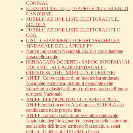
CONFSAL
ELEZIONI RSU 14,15,16 APRILE 2025 - ELENCO
CANDIDATI
PUBBLICAZIONE LISTE ELETTORALI UIL
SCUOLA
PUBBLICAZIONE LISTE ELETTORALI FLC
CGIL
CISL - CHIARIMENTO ORARI ASSEMBLEA
SINDACALE DEL 2 APRILE PV
Nuove Indicazioni Nazionali 2025: la consultazione
farsa delle scuole
[SINDACATO DOCENTI - SADOC INFORMA] AI
DOCENTI - ALL'ALBO SINDACALE -
QUESTION TIME: MOBILITA' E PRECARI
ANIEF: Convocazione di un’assemblea sindacale
Nazionale telematica, di tutto il personale delle
istituzioni scolastiche di ogni ordine e grado dell’intero
territorio Nazionale
ANIEF: ELEZIONI RSU 14-16 APRILE 2025 –
ANIEF invita docenti e Ata di questa SCUOLA alla
candidatura nelle proprie liste
ANIEF: convocazione di un’assemblea sindacale
Nazionale, degli insegnanti di sostegno delle istituzioni
scolastiche dell’intero territorio Nazionale, ai sensi
dell’art. 31 del ccnl 2019-2021, che si t