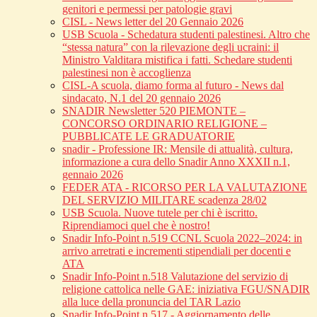
genitori e permessi per patologie gravi
CISL - News letter del 20 Gennaio 2026
USB Scuola - Schedatura studenti palestinesi. Altro che
“stessa natura” con la rilevazione degli ucraini: il
Ministro Valditara mistifica i fatti. Schedare studenti
palestinesi non è accoglienza
CISL-A scuola, diamo forma al futuro - News dal
sindacato, N.1 del 20 gennaio 2026
SNADIR Newsletter 520 PIEMONTE –
CONCORSO ORDINARIO RELIGIONE –
PUBBLICATE LE GRADUATORIE
snadir - Professione IR: Mensile di attualità, cultura,
informazione a cura dello Snadir Anno XXXII n.1,
gennaio 2026
FEDER ATA - RICORSO PER LA VALUTAZIONE
DEL SERVIZIO MILITARE scadenza 28/02
USB Scuola. Nuove tutele per chi è iscritto.
Riprendiamoci quel che è nostro!
Snadir Info-Point n.519 CCNL Scuola 2022–2024: in
arrivo arretrati e incrementi stipendiali per docenti e
ATA
Snadir Info-Point n.518 Valutazione del servizio di
religione cattolica nelle GAE: iniziativa FGU/SNADIR
alla luce della pronuncia del TAR Lazio
Snadir Info-Point n.517 - Aggiornamento delle