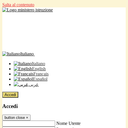
Salta al contenuto
Italiano
Italiano
English
Français
Español
عربى
Accedi
Accedi
button close
×
Nome Utente