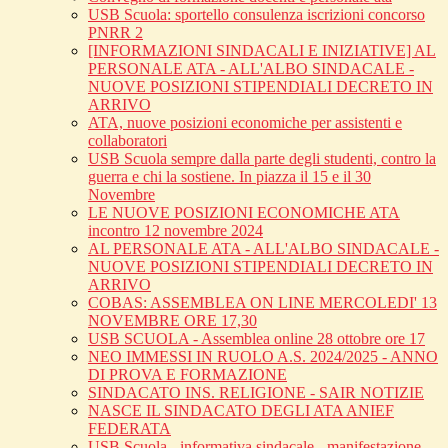
USB Scuola: sportello consulenza iscrizioni concorso
PNRR 2
[INFORMAZIONI SINDACALI E INIZIATIVE] AL
PERSONALE ATA - ALL'ALBO SINDACALE -
NUOVE POSIZIONI STIPENDIALI DECRETO IN
ARRIVO
ATA, nuove posizioni economiche per assistenti e
collaboratori
USB Scuola sempre dalla parte degli studenti, contro la
guerra e chi la sostiene. In piazza il 15 e il 30
Novembre
LE NUOVE POSIZIONI ECONOMICHE ATA
incontro 12 novembre 2024
AL PERSONALE ATA - ALL'ALBO SINDACALE -
NUOVE POSIZIONI STIPENDIALI DECRETO IN
ARRIVO
COBAS: ASSEMBLEA ON LINE MERCOLEDI' 13
NOVEMBRE ORE 17,30
USB SCUOLA - Assemblea online 28 ottobre ore 17
NEO IMMESSI IN RUOLO A.S. 2024/2025 - ANNO
DI PROVA E FORMAZIONE
SINDACATO INS. RELIGIONE - SAIR NOTIZIE
NASCE IL SINDACATO DEGLI ATA ANIEF
FEDERATA
USB Scuola - informativa sindacale - manifestazione