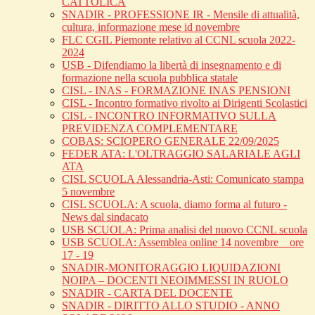
CATTOLICA
SNADIR - PROFESSIONE IR - Mensile di attualità,
cultura, informazione mese id novembre
FLC CGIL Piemonte relativo al CCNL scuola 2022-
2024
USB - Difendiamo la libertà di insegnamento e di
formazione nella scuola pubblica statale
CISL - INAS - FORMAZIONE INAS PENSIONI
CISL - Incontro formativo rivolto ai Dirigenti Scolastici
CISL - INCONTRO INFORMATIVO SULLA
PREVIDENZA COMPLEMENTARE
COBAS: SCIOPERO GENERALE 22/09/2025
FEDER ATA: L'OLTRAGGIO SALARIALE AGLI
ATA
CISL SCUOLA Alessandria-Asti: Comunicato stampa
5 novembre
CISL SCUOLA: A scuola, diamo forma al futuro -
News dal sindacato
USB SCUOLA: Prima analisi del nuovo CCNL scuola
USB SCUOLA: Assemblea online 14 novembre _ ore
17 - 19
SNADIR-MONITORAGGIO LIQUIDAZIONI
NOIPA – DOCENTI NEOIMMESSI IN RUOLO
SNADIR - CARTA DEL DOCENTE
SNADIR - DIRITTO ALLO STUDIO - ANNO