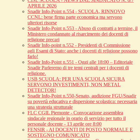
CISL SCUOLA - NEWS DAL SINDACATO N. 6/7
APRILE 2026
Snadir Info-Point n.554 - SCUOLA, RINNOVO
CCNL: bene firma parte economica ma servono
ulteriori risorse
Snadir Info-Point n.553 - Abuso di contratti a termine, il
Ministero condannato al risarcimento dei docenti di
religione precari
Snadir Info-point n.552 - Presidenti di Commissione
agli Esami di Stato: anche i docenti di religione possono
farlo!
Snadir Info-Point n.551 - Oggi alle 18:00 – Editoriale
Snadir Parleremo di tre temi centrali per i docenti di
religione.
USB SCUOLA: PER UNA SCUOLA SICURA
SERVONO INVESTIMENTI, NON METAL
DETECTOR!
Snadir Info-Point n.550-Senato, audizione FGU/Snadir
su povertà educativa e dispersione scolastica: necessaria
una strategia strutturale
FLC CGIL Piemonte - Convocazione assemblea
sindacale regionale in orario di servizio per tutto il
personale docente - 13 aprile ore 8:00
FENSIR - AI DOCENTI DI POSTO NORMALE E
SOSTEGNO COMUNICATO