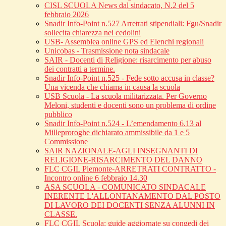
CISL SCUOLA News dal sindacato, N.2 del 5
febbraio 2026
Snadir Info-Point n.527 Arretrati stipendiali: Fgu/Snadir
sollecita chiarezza nei cedolini
USB- Assemblea online GPS ed Elenchi regionali
Unicobas - Trasmissione nota sindacale
SAIR - Docenti di Religione: risarcimento per abuso
dei contratti a termine.
Snadir Info-Point n.525 - Fede sotto accusa in classe?
Una vicenda che chiama in causa la scuola
USB Scuola - La scuola militarizzata. Per Governo
Meloni, studenti e docenti sono un problema di ordine
pubblico
Snadir Info-Point n.524 - L’emendamento 6.13 al
Milleproroghe dichiarato ammissibile da 1 e 5
Commissione
SAIR NAZIONALE-AGLI INSEGNANTI DI
RELIGIONE-RISARCIMENTO DEL DANNO
FLC CGIL Piemonte-ARRETRATI CONTRATTO -
Incontro online 6 febbraio 14.30
ASA SCUOLA - COMUNICATO SINDACALE
INERENTE L'ALLONTANAMENTO DAL POSTO
DI LAVORO DEI DOCENTI SENZA ALUNNI IN
CLASSE.
FLC CGIL Scuola: guide aggiornate su congedi dei