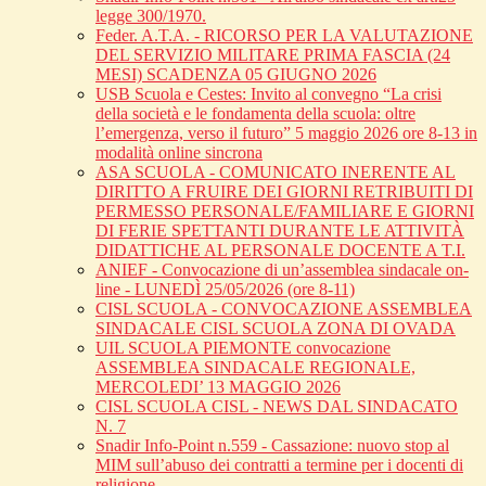
legge 300/1970.
Feder. A.T.A. - RICORSO PER LA VALUTAZIONE
DEL SERVIZIO MILITARE PRIMA FASCIA (24
MESI) SCADENZA 05 GIUGNO 2026
USB Scuola e Cestes: Invito al convegno “La crisi
della società e le fondamenta della scuola: oltre
l’emergenza, verso il futuro” 5 maggio 2026 ore 8-13 in
modalità online sincrona
ASA SCUOLA - COMUNICATO INERENTE AL
DIRITTO A FRUIRE DEI GIORNI RETRIBUITI DI
PERMESSO PERSONALE/FAMILIARE E GIORNI
DI FERIE SPETTANTI DURANTE LE ATTIVITÀ
DIDATTICHE AL PERSONALE DOCENTE A T.I.
ANIEF - Convocazione di un’assemblea sindacale on-
line - LUNEDÌ 25/05/2026 (ore 8-11)
CISL SCUOLA - CONVOCAZIONE ASSEMBLEA
SINDACALE CISL SCUOLA ZONA DI OVADA
UIL SCUOLA PIEMONTE convocazione
ASSEMBLEA SINDACALE REGIONALE,
MERCOLEDI’ 13 MAGGIO 2026
CISL SCUOLA CISL - NEWS DAL SINDACATO
N. 7
Snadir Info-Point n.559 - Cassazione: nuovo stop al
MIM sull’abuso dei contratti a termine per i docenti di
religione