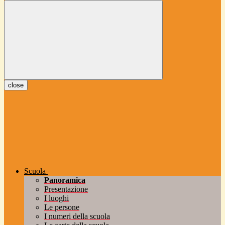
close
Scuola
Panoramica
Presentazione
I luoghi
Le persone
I numeri della scuola