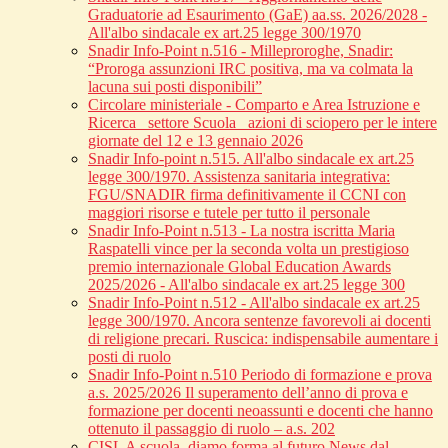
Graduatorie ad Esaurimento (GaE) aa.ss. 2026/2028 -
All'albo sindacale ex art.25 legge 300/1970
Snadir Info-Point n.516 - Milleproroghe, Snadir:
“Proroga assunzioni IRC positiva, ma va colmata la
lacuna sui posti disponibili”
Circolare ministeriale - Comparto e Area Istruzione e
Ricerca_ settore Scuola_ azioni di sciopero per le intere
giornate del 12 e 13 gennaio 2026
Snadir Info-point n.515. All'albo sindacale ex art.25
legge 300/1970. Assistenza sanitaria integrativa:
FGU/SNADIR firma definitivamente il CCNI con
maggiori risorse e tutele per tutto il personale
Snadir Info-Point n.513 - La nostra iscritta Maria
Raspatelli vince per la seconda volta un prestigioso
premio internazionale Global Education Awards
2025/2026 - All'albo sindacale ex art.25 legge 300
Snadir Info-Point n.512 - All'albo sindacale ex art.25
legge 300/1970. Ancora sentenze favorevoli ai docenti
di religione precari. Ruscica: indispensabile aumentare i
posti di ruolo
Snadir Info-Point n.510 Periodo di formazione e prova
a.s. 2025/2026 Il superamento dell’anno di prova e
formazione per docenti neoassunti e docenti che hanno
ottenuto il passaggio di ruolo – a.s. 202
CISL A scuola, diamo forma al futuro News dal