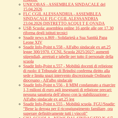
UNICOBAS - ASSEMBLEA SINDACALE del
15.04.2026
FLC CGIL ALESSANDRIA - ASSEMBLEA
SINDACALE FLC CGIL ALESSANDRIA
23.04.2026 DISTRETTO ACQUI T E OVADA
USB Scuola: assemblea online 16 aprile alle ore 17.30
riforma degli istituti tecnici
Snadir news n.869 - Solidarietà a Sua Santità Papa
Leone XIV
Snadir Info-Point n.558 - All'albo sindacale ex art.25
legge 300/1970. CCNL Scuola 2025/2027: aumenti
stipendiali, arretrati e tabelle per tutto il personale della
scuola
Snadir Info-Point n.557 - Mobilità docenti di religione
di ruolo: il Tribunale di Brindisi conferma diritto alla
sede e limita spazi intervento discrezionale Ordinario
diocesano - All'albo sindacale
Snadir Info-Point n.556 - Il MIM condannato a risarcire
1,3 milioni di euro agli insegnanti di religione precari:
nessuna sanatoria dell’abuso con la stabilizzazione -
All'albo sindacale ex art.25 leg
Snadir Info-Point n.555 - Mobilità scuola, FGU/Snadir:
“Bene la deroga per il ricongiungimento familiare, ora
superare definitivamente tutti i vincoli”