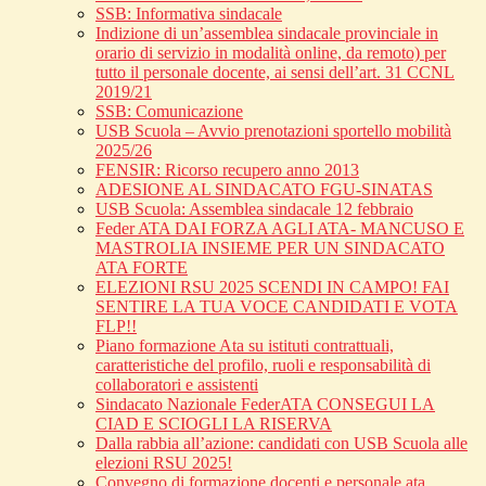
SSB: Informativa sindacale
Indizione di un’assemblea sindacale provinciale in
orario di servizio in modalità online, da remoto) per
tutto il personale docente, ai sensi dell’art. 31 CCNL
2019/21
SSB: Comunicazione
USB Scuola – Avvio prenotazioni sportello mobilità
2025/26
FENSIR: Ricorso recupero anno 2013
ADESIONE AL SINDACATO FGU-SINATAS
USB Scuola: Assemblea sindacale 12 febbraio
Feder ATA DAI FORZA AGLI ATA- MANCUSO E
MASTROLIA INSIEME PER UN SINDACATO
ATA FORTE
ELEZIONI RSU 2025 SCENDI IN CAMPO! FAI
SENTIRE LA TUA VOCE CANDIDATI E VOTA
FLP!!
Piano formazione Ata su istituti contrattuali,
caratteristiche del profilo, ruoli e responsabilità di
collaboratori e assistenti
Sindacato Nazionale FederATA CONSEGUI LA
CIAD E SCIOGLI LA RISERVA
Dalla rabbia all’azione: candidati con USB Scuola alle
elezioni RSU 2025!
Convegno di formazione docenti e personale ata