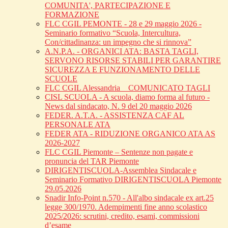
COMUNITA', PARTECIPAZIONE E
FORMAZIONE
FLC CGIL PEMONTE - 28 e 29 maggio 2026 -
Seminario formativo “Scuola, Intercultura,
Con/cittadinanza: un impegno che si rinnova”
A.N.P.A. - ORGANICI ATA: BASTA TAGLI,
SERVONO RISORSE STABILI PER GARANTIRE
SICUREZZA E FUNZIONAMENTO DELLE
SCUOLE
FLC CGIL Alessandria _ COMUNICATO TAGLI
CISL SCUOLA - A scuola, diamo forma al futuro -
News dal sindacato, N. 9 del 20 maggio 2026
FEDER. A.T.A. - ASSISTENZA CAF AL
PERSONALE ATA
FEDER ATA - RIDUZIONE ORGANICO ATA AS
2026-2027
FLC CGIL Piemonte – Sentenze non pagate e
pronuncia del TAR Piemonte
DIRIGENTISCUOLA-Assemblea Sindacale e
Seminario Formativo DIRIGENTISCUOLA Piemonte
29.05.2026
Snadir Info-Point n.570 - All'albo sindacale ex art.25
legge 300/1970. Adempimenti fine anno scolastico
2025/2026: scrutini, credito, esami, commissioni
d’esame