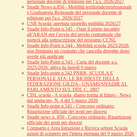
personale docente di religione per l’a.s. 2026/2027
Snadir News n.856 - Mobilità territoriale/professionale
e Graduatoria Regionale del personale docente di
religione per l'a.s. 2026/2027
USB Scuola: apertura sportello mobilità 2026/27
Snadir Info-Point n.545 - Oggi il primo incontro
all’ARAN per l’avvio del tavolo contrattuale che
porterà alla sottoscrizione del prossimo CCNL
Snadir Info-Point n.544 - Mobilità scuola 2025/2028:
non firmiamo un contratto che cancella deroghe dopo
averle già applicate
Snadir Info-Point n.543 - Carta del docente a.s.
2025/2026: attiva da lunedì 9 marzo
Snadir Info-point n.542 PNRR, SCUOLA E
PERSONALE ATA: LE RICHIESTE DELLA
FEDERAZIONE GILDA– UNAMS/SNADIR AL
PARLAMENTO SUL DDL C. 2807
CISL scuola - A scuola, diamo forma al futuro - News
dal sindacato, N. 4 del 5 marzo 2026
Snadir Info-point n.541 - Concorso ordinario:
Ripartizione ufficiale dei posti per diocesi
Snadir news n. 850 - Concorso ordinario: Ripartizione
ufficiale dei posti per diocesi
Comparto e Area Istruzione e Ricerca settore Scuola
azioni di sciopero per l'intera giornata del 9 marzo 2026