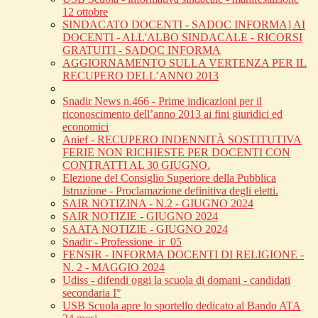
12 ottobre
SINDACATO DOCENTI - SADOC INFORMA] AI
DOCENTI - ALL'ALBO SINDACALE - RICORSI
GRATUITI - SADOC INFORMA
AGGIORNAMENTO SULLA VERTENZA PER IL
RECUPERO DELL’ANNO 2013
Snadir News n.466 - Prime indicazioni per il
riconoscimento dell’anno 2013 ai fini giuridici ed
economici
Anief - RECUPERO INDENNITÀ SOSTITUTIVA
FERIE NON RICHIESTE PER DOCENTI CON
CONTRATTI AL 30 GIUGNO.
Elezione del Consiglio Superiore della Pubblica
Istruzione - Proclamazione definitiva degli eletti.
SAIR NOTIZINA - N.2 - GIUGNO 2024
SAIR NOTIZIE - GIUGNO 2024
SAATA NOTIZIE - GIUGNO 2024
Snadir - Professione_ir_05
FENSIR - INFORMA DOCENTI DI RELIGIONE -
N. 2 - MAGGIO 2024
Udiss - difendi oggi la scuola di domani - candidati
secondaria I°
USB Scuola apre lo sportello dedicato al Bando ATA