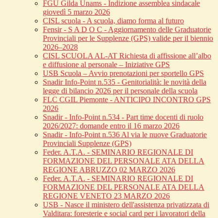
FGU Gilda Unams - Indizione assemblea sindacale
giovedì 5 marzo 2026
CISL scuola - A scuola, diamo forma al futuro
Fensir - S A D O C - Aggiornamento delle Graduatorie
Provinciali per le Supplenze (GPS) valide per il biennio
2026–2028
CISL SCUOLA AL-AT Richiesta di affissione all’albo
e diffusione al personale – Iniziative GPS
USB Scuola – Avvio prenotazioni per sportello GPS
Snadir Info-Point n.535 - Genitorialità: le novità della
legge di bilancio 2026 per il personale della scuola
FLC CGIL Piemonte - ANTICIPO INCONTRO GPS
2026
Snadir - Info-Point n.534 - Part time docenti di ruolo
2026/2027: domande entro il 16 marzo 2026
Snadir - Info-Point n.536 Al via le nuove Graduatorie
Provinciali Supplenze (GPS)
Feder. A.T.A. - SEMINARIO REGIONALE DI
FORMAZIONE DEL PERSONALE ATA DELLA
REGIONE ABRUZZO 02 MARZO 2026
Feder. A.T.A. - SEMINARIO REGIONALE DI
FORMAZIONE DEL PERSONALE ATA DELLA
REGIONE VENETO 23 MARZO 2026
USB - Nasce il ministero dell'assistenza privatizzata di
Valditara: foresterie e social card per i lavoratori della