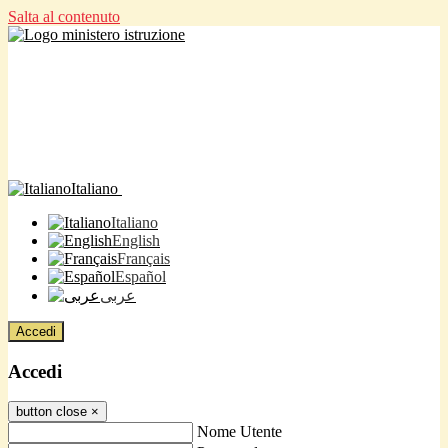
Salta al contenuto
Italiano
Italiano
English
Français
Español
عربى
Accedi
Accedi
button close
×
Nome Utente