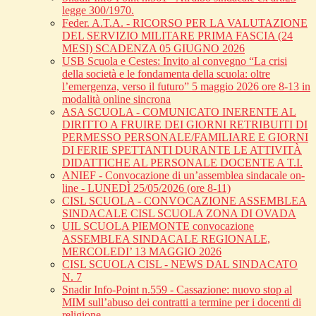
legge 300/1970.
Feder. A.T.A. - RICORSO PER LA VALUTAZIONE
DEL SERVIZIO MILITARE PRIMA FASCIA (24
MESI) SCADENZA 05 GIUGNO 2026
USB Scuola e Cestes: Invito al convegno “La crisi
della società e le fondamenta della scuola: oltre
l’emergenza, verso il futuro” 5 maggio 2026 ore 8-13 in
modalità online sincrona
ASA SCUOLA - COMUNICATO INERENTE AL
DIRITTO A FRUIRE DEI GIORNI RETRIBUITI DI
PERMESSO PERSONALE/FAMILIARE E GIORNI
DI FERIE SPETTANTI DURANTE LE ATTIVITÀ
DIDATTICHE AL PERSONALE DOCENTE A T.I.
ANIEF - Convocazione di un’assemblea sindacale on-
line - LUNEDÌ 25/05/2026 (ore 8-11)
CISL SCUOLA - CONVOCAZIONE ASSEMBLEA
SINDACALE CISL SCUOLA ZONA DI OVADA
UIL SCUOLA PIEMONTE convocazione
ASSEMBLEA SINDACALE REGIONALE,
MERCOLEDI’ 13 MAGGIO 2026
CISL SCUOLA CISL - NEWS DAL SINDACATO
N. 7
Snadir Info-Point n.559 - Cassazione: nuovo stop al
MIM sull’abuso dei contratti a termine per i docenti di
religione