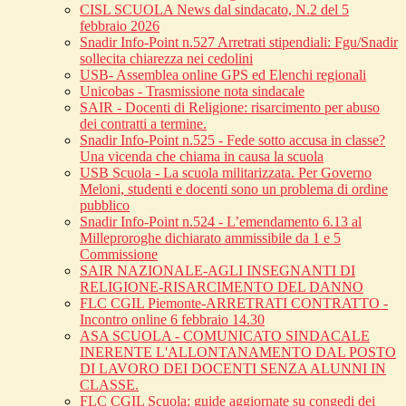
CISL SCUOLA News dal sindacato, N.2 del 5
febbraio 2026
Snadir Info-Point n.527 Arretrati stipendiali: Fgu/Snadir
sollecita chiarezza nei cedolini
USB- Assemblea online GPS ed Elenchi regionali
Unicobas - Trasmissione nota sindacale
SAIR - Docenti di Religione: risarcimento per abuso
dei contratti a termine.
Snadir Info-Point n.525 - Fede sotto accusa in classe?
Una vicenda che chiama in causa la scuola
USB Scuola - La scuola militarizzata. Per Governo
Meloni, studenti e docenti sono un problema di ordine
pubblico
Snadir Info-Point n.524 - L’emendamento 6.13 al
Milleproroghe dichiarato ammissibile da 1 e 5
Commissione
SAIR NAZIONALE-AGLI INSEGNANTI DI
RELIGIONE-RISARCIMENTO DEL DANNO
FLC CGIL Piemonte-ARRETRATI CONTRATTO -
Incontro online 6 febbraio 14.30
ASA SCUOLA - COMUNICATO SINDACALE
INERENTE L'ALLONTANAMENTO DAL POSTO
DI LAVORO DEI DOCENTI SENZA ALUNNI IN
CLASSE.
FLC CGIL Scuola: guide aggiornate su congedi dei