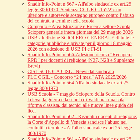
Snadir Info-Point n.567 - All'albo sindacale ex art.25
legge 300/1970. Sentenza CGUE C‑155/25: un
ulteriore e autorevole sostegno europeo contro l’abuso
dei contratti a termine nella scuola
Comparto e Area Istruzione e Ricerca settore Scuola
Sciopero generale intera giornata del 29 maggio 2026
USB - Indizione SCIOPERO GENERALE di tutte le
categorie pubbliche e private per il giorno 18 maggio
2026 con adesione di USB PI e FI-SI.
Snadir Info-Point n.566-Adesione ricorso “Recupero
RPD” per docenti di religione (N27, N28 e Supplenze
Brevi)
CISL SCUOLA CISL - News dal sindacato
FLC CGIL - Concorso “24 mesi” ATA 2025/2026
Snadir Info-Point n.564 All'albo sindacale ex art.25
legge 300/1970
USB Scuola - 7 maggio Sciopero della Scuola. Contro
la leva, la guerra e la scuola di Valditara: una sola
riforma classista, dai tecnici alle nuove linee guida dei
licei
Snadir Info-Point n.562 - Risarciti i docenti di religione:
la Corte d’Appello di Venezia sancisce l’abuso nei
contratti a termine - All'albo sindacale ex art.25 legge
300/1970
Snadir Info-Point n.561 - All'albo sindacale ex art.25