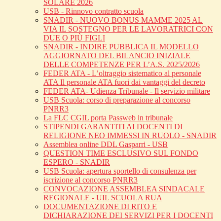
SOLARE 2026
USB - Rinnovo contratto scuola
SNADIR - NUOVO BONUS MAMME 2025 AL
VIA IL SOSTEGNO PER LE LAVORATRICI CON
DUE O PIÙ FIGLI
SNADIR - INDIRE PUBBLICA IL MODELLO
AGGIORNATO DEL BILANCIO INIZIALE
DELLE COMPETENZE PER L’A.S. 2025/2026
FEDER ATA - L’oltraggio sistematico al personale
ATA Il personale ATA fuori dai vantaggi del decreto
FEDER ATA- Udienza Tribunale - Il servizio militare
USB Scuola: corso di preparazione al concorso
PNRR3
La FLC CGIL porta Passweb in tribunale
STIPENDI GARANTITI AI DOCENTI DI
RELIGIONE NEO IMMESSI IN RUOLO - SNADIR
Assemblea online DDL Gasparri - USB
QUESTION TIME ESCLUSIVO SUL FONDO
ESPERO - SNADIR
USB Scuola: apertura sportello di consulenza per
iscrizione al concorso PNRR3
CONVOCAZIONE ASSEMBLEA SINDACALE
REGIONALE - UIL SCUOLA RUA
DOCUMENTAZIONE DI RITO E
DICHIARAZIONE DEI SERVIZI PER I DOCENTI