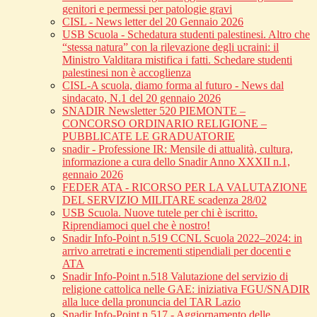
genitori e permessi per patologie gravi
CISL - News letter del 20 Gennaio 2026
USB Scuola - Schedatura studenti palestinesi. Altro che
“stessa natura” con la rilevazione degli ucraini: il
Ministro Valditara mistifica i fatti. Schedare studenti
palestinesi non è accoglienza
CISL-A scuola, diamo forma al futuro - News dal
sindacato, N.1 del 20 gennaio 2026
SNADIR Newsletter 520 PIEMONTE –
CONCORSO ORDINARIO RELIGIONE –
PUBBLICATE LE GRADUATORIE
snadir - Professione IR: Mensile di attualità, cultura,
informazione a cura dello Snadir Anno XXXII n.1,
gennaio 2026
FEDER ATA - RICORSO PER LA VALUTAZIONE
DEL SERVIZIO MILITARE scadenza 28/02
USB Scuola. Nuove tutele per chi è iscritto.
Riprendiamoci quel che è nostro!
Snadir Info-Point n.519 CCNL Scuola 2022–2024: in
arrivo arretrati e incrementi stipendiali per docenti e
ATA
Snadir Info-Point n.518 Valutazione del servizio di
religione cattolica nelle GAE: iniziativa FGU/SNADIR
alla luce della pronuncia del TAR Lazio
Snadir Info-Point n.517 - Aggiornamento delle