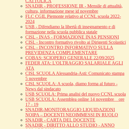
CATTOLICA
SNADIR - PROFESSIONE IR - Mensile di attualità,
cultura, informazione mese id novembre
FLC CGIL Piemonte relativo al CCNL scuola 2022-
2024
USB - Difendiamo la libertà di insegnamento e di
formazione nella scuola pubblica statale
CISL - INAS - FORMAZIONE INAS PENSIONI
CISL - Incontro formativo rivolto ai Dirigenti Scolastici
CISL - INCONTRO INFORMATIVO SULLA
PREVIDENZA COMPLEMENTARE
COBAS: SCIOPERO GENERALE 22/09/2025
FEDER ATA: L'OLTRAGGIO SALARIALE AGLI
ATA
CISL SCUOLA Alessandria-Asti: Comunicato stampa
5 novembre
CISL SCUOLA: A scuola, diamo forma al futuro -
News dal sindacato
USB SCUOLA: Prima analisi del nuovo CCNL scuola
USB SCUOLA: Assemblea online 14 novembre _ ore
17 - 19
SNADIR-MONITORAGGIO LIQUIDAZIONI
NOIPA – DOCENTI NEOIMMESSI IN RUOLO
SNADIR - CARTA DEL DOCENTE
SNADIR - DIRITTO ALLO STUDIO - ANNO