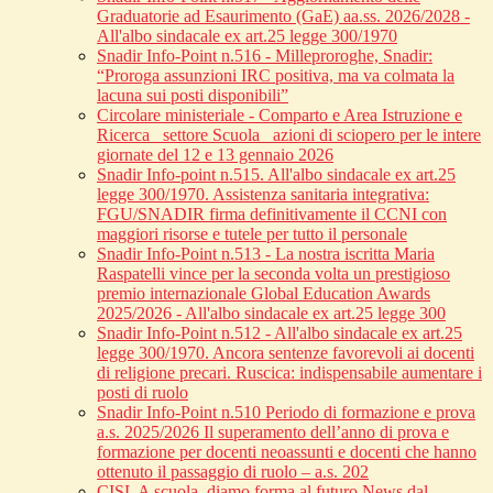
Graduatorie ad Esaurimento (GaE) aa.ss. 2026/2028 -
All'albo sindacale ex art.25 legge 300/1970
Snadir Info-Point n.516 - Milleproroghe, Snadir:
“Proroga assunzioni IRC positiva, ma va colmata la
lacuna sui posti disponibili”
Circolare ministeriale - Comparto e Area Istruzione e
Ricerca_ settore Scuola_ azioni di sciopero per le intere
giornate del 12 e 13 gennaio 2026
Snadir Info-point n.515. All'albo sindacale ex art.25
legge 300/1970. Assistenza sanitaria integrativa:
FGU/SNADIR firma definitivamente il CCNI con
maggiori risorse e tutele per tutto il personale
Snadir Info-Point n.513 - La nostra iscritta Maria
Raspatelli vince per la seconda volta un prestigioso
premio internazionale Global Education Awards
2025/2026 - All'albo sindacale ex art.25 legge 300
Snadir Info-Point n.512 - All'albo sindacale ex art.25
legge 300/1970. Ancora sentenze favorevoli ai docenti
di religione precari. Ruscica: indispensabile aumentare i
posti di ruolo
Snadir Info-Point n.510 Periodo di formazione e prova
a.s. 2025/2026 Il superamento dell’anno di prova e
formazione per docenti neoassunti e docenti che hanno
ottenuto il passaggio di ruolo – a.s. 202
CISL A scuola, diamo forma al futuro News dal