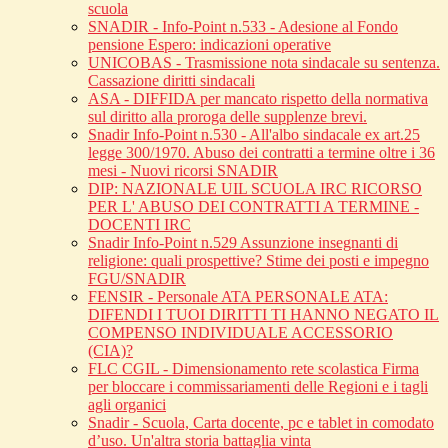
scuola
SNADIR - Info-Point n.533 - Adesione al Fondo
pensione Espero: indicazioni operative
UNICOBAS - Trasmissione nota sindacale su sentenza.
Cassazione diritti sindacali
ASA - DIFFIDA per mancato rispetto della normativa
sul diritto alla proroga delle supplenze brevi.
Snadir Info-Point n.530 - All'albo sindacale ex art.25
legge 300/1970. Abuso dei contratti a termine oltre i 36
mesi - Nuovi ricorsi SNADIR
DIP: NAZIONALE UIL SCUOLA IRC RICORSO
PER L' ABUSO DEI CONTRATTI A TERMINE -
DOCENTI IRC
Snadir Info-Point n.529 Assunzione insegnanti di
religione: quali prospettive? Stime dei posti e impegno
FGU/SNADIR
FENSIR - Personale ATA PERSONALE ATA:
DIFENDI I TUOI DIRITTI TI HANNO NEGATO IL
COMPENSO INDIVIDUALE ACCESSORIO
(CIA)?
FLC CGIL - Dimensionamento rete scolastica Firma
per bloccare i commissariamenti delle Regioni e i tagli
agli organici
Snadir - Scuola, Carta docente, pc e tablet in comodato
d’uso. Un'altra storia battaglia vinta