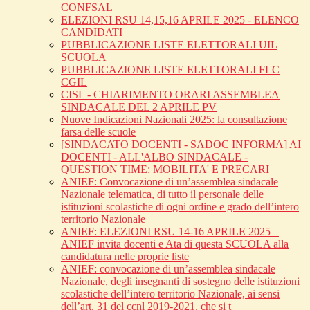
CONFSAL
ELEZIONI RSU 14,15,16 APRILE 2025 - ELENCO
CANDIDATI
PUBBLICAZIONE LISTE ELETTORALI UIL
SCUOLA
PUBBLICAZIONE LISTE ELETTORALI FLC
CGIL
CISL - CHIARIMENTO ORARI ASSEMBLEA
SINDACALE DEL 2 APRILE PV
Nuove Indicazioni Nazionali 2025: la consultazione
farsa delle scuole
[SINDACATO DOCENTI - SADOC INFORMA] AI
DOCENTI - ALL'ALBO SINDACALE -
QUESTION TIME: MOBILITA' E PRECARI
ANIEF: Convocazione di un’assemblea sindacale
Nazionale telematica, di tutto il personale delle
istituzioni scolastiche di ogni ordine e grado dell’intero
territorio Nazionale
ANIEF: ELEZIONI RSU 14-16 APRILE 2025 –
ANIEF invita docenti e Ata di questa SCUOLA alla
candidatura nelle proprie liste
ANIEF: convocazione di un’assemblea sindacale
Nazionale, degli insegnanti di sostegno delle istituzioni
scolastiche dell’intero territorio Nazionale, ai sensi
dell’art. 31 del ccnl 2019-2021, che si t