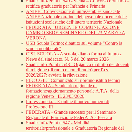
Snadir Info-Point n.549 - Sicilia – Concorso ordinario –
rettifica graduatorie per Infanzia e Primaria
ANIEF - Convocazione di un’assemblea sindacale
ANIEF Nazionale on-line, del personale docente delle
istituzioni scolastiche dell’intero territorio Nazionale
FEDER ATA - URGENTE-COMUNICAZIONE
CAMBIO SEDE SEMINARIO DEL 23 MARZO A
VERONA
USB Scuola Torino: dibattito sul volume "Contro la
scuola neoliberale"
CISL SCUOLA - A scuola, diamo forma al futuro -
News dal sindacato, N. 5 del 20 marzo 2026
Snadir Info-Point n.548 - Organico di diritto dei docenti
di religione (di ruolo e non di ruolo) per l'a.s.
2026/2027: avviata la rilevazione
FLC CGIL - Comunicato su riordino istituti tecnici
FEDER ATA - Seminario regionale di
formazione/aggiornamento personale A.T.A. della
regione Veneto - IL 23/03/2026
Professione i.r. - È online il nuovo numero di
Professione IR
FEDERATA - Grande successo per il Seminario
Regionale di Formazione FederATA a Pescara
Snadir Info-Point n.547 - Mobilità
territoriale/professionale e Graduatoria Regionale del