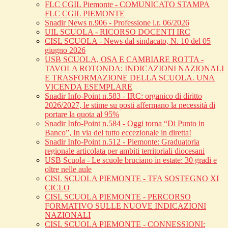
FLC CGIL Piemonte - COMUNICATO STAMPA
FLC CGIL PIEMONTE
Snadir News n.906 - Professione i.r. 06/2026
UIL SCUOLA - RICORSO DOCENTI IRC
CISL SCUOLA - News dal sindacato, N. 10 del 05
giugno 2026
USB SCUOLA, OSA E CAMBIARE ROTTA -
TAVOLA ROTONDA: INDICAZIONI NAZIONALI
E TRASFORMAZIONE DELLA SCUOLA. UNA
VICENDA ESEMPLARE
Snadir Info-Point n.583 - IRC: organico di diritto
2026/2027, le stime su posti affermano la necessità di
portare la quota al 95%
Snadir Info-Point n.584 - Oggi torna “Di Punto in
Banco”, In via del tutto eccezionale in diretta!
Snadir Info-Point n.512 - Piemonte: Graduatoria
regionale articolata per ambiti territoriali diocesani
USB Scuola - Le scuole bruciano in estate: 30 gradi e
oltre nelle aule
CISL SCUOLA PIEMONTE - TFA SOSTEGNO XI
CICLO
CISL SCUOLA PIEMONTE - PERCORSO
FORMATIVO SULLE NUOVE INDICAZIONI
NAZIONALI
CISL SCUOLA PIEMONTE - CONNESSIONI: