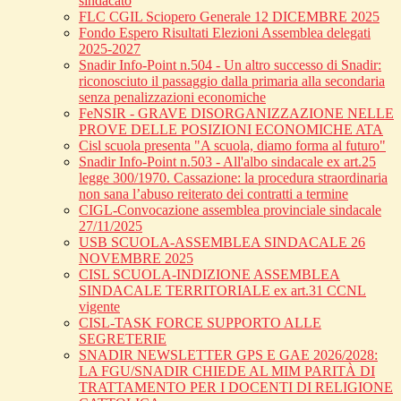
sindacato
FLC CGIL Sciopero Generale 12 DICEMBRE 2025
Fondo Espero Risultati Elezioni Assemblea delegati
2025-2027
Snadir Info-Point n.504 - Un altro successo di Snadir:
riconosciuto il passaggio dalla primaria alla secondaria
senza penalizzazioni economiche
FeNSIR - GRAVE DISORGANIZZAZIONE NELLE
PROVE DELLE POSIZIONI ECONOMICHE ATA
Cisl scuola presenta "A scuola, diamo forma al futuro"
Snadir Info-Point n.503 - All'albo sindacale ex art.25
legge 300/1970. Cassazione: la procedura straordinaria
non sana l’abuso reiterato dei contratti a termine
CIGL-Convocazione assemblea provinciale sindacale
27/11/2025
USB SCUOLA-ASSEMBLEA SINDACALE 26
NOVEMBRE 2025
CISL SCUOLA-INDIZIONE ASSEMBLEA
SINDACALE TERRITORIALE ex art.31 CCNL
vigente
CISL-TASK FORCE SUPPORTO ALLE
SEGRETERIE
SNADIR NEWSLETTER GPS E GAE 2026/2028:
LA FGU/SNADIR CHIEDE AL MIM PARITÀ DI
TRATTAMENTO PER I DOCENTI DI RELIGIONE