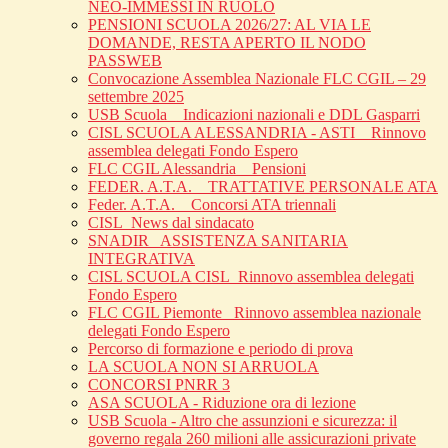
NEO-IMMESSI IN RUOLO
PENSIONI SCUOLA 2026/27: AL VIA LE
DOMANDE, RESTA APERTO IL NODO
PASSWEB
Convocazione Assemblea Nazionale FLC CGIL – 29
settembre 2025
USB Scuola _ Indicazioni nazionali e DDL Gasparri
CISL SCUOLA ALESSANDRIA - ASTI _ Rinnovo
assemblea delegati Fondo Espero
FLC CGIL Alessandria _ Pensioni
FEDER. A.T.A. _ TRATTATIVE PERSONALE ATA
Feder. A.T.A. _ Concorsi ATA triennali
CISL_News dal sindacato
SNADIR_ ASSISTENZA SANITARIA
INTEGRATIVA
CISL SCUOLA CISL_Rinnovo assemblea delegati
Fondo Espero
FLC CGIL Piemonte _Rinnovo assemblea nazionale
delegati Fondo Espero
Percorso di formazione e periodo di prova
LA SCUOLA NON SI ARRUOLA
CONCORSI PNRR 3
ASA SCUOLA - Riduzione ora di lezione
USB Scuola - Altro che assunzioni e sicurezza: il
governo regala 260 milioni alle assicurazioni private