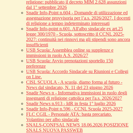
religione: pubblicato il decreto MIM 2.628 assunzioni
dal 1° settembre 2026
Snadir Info-Point n.604 - Domande di utilizzazione ed
assegnazione provvisoria per l’a.s. 2026/2027. I docenti
di religione a tempo indeterminato interessati
Snadir Info-point n.601. All'albo sindacale ex art.25
legge 300/1970 - Scuola, sottoscritto il CCNL 2025-
2027: continuità nei rinnovi ma gli stipendi sono ancora
insufficienti
USB Scuola: Assemblea online su supplenze e
immissioni in ruolo A.S. 2026/27
USB Scuola: Avvio prenotazioni sportello 150
preferenze
USB Scuola: Accordo Sindacale su Riunioni e Collegi
on Line.
CISL SCUOLA - A scuola, diamo forma al futuro -
News dal sindacato, N. 11 del 23 giugno 2026
Snadir News n - Informativa immissioni in ruolo degli
insegnanti di religione cattolica per l'a.s. 2026/2027
Snadir News n.913 - IdR in festa 1° luglio 2026
Snadir Info-Point n.596 - CCNL Scuola 2025-2027
FLC CGIL - Personale ATA: basta precariato.
Volantino per albo sindacale
SNALS-CONFSAL NEWS 18.06.2026 POSIZIONE
SNALS NUOVA PASSWEB