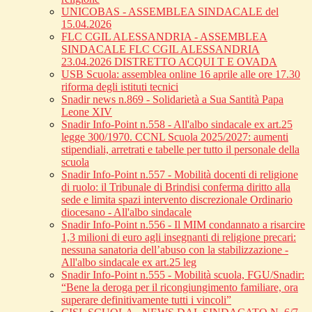
UNICOBAS - ASSEMBLEA SINDACALE del
15.04.2026
FLC CGIL ALESSANDRIA - ASSEMBLEA
SINDACALE FLC CGIL ALESSANDRIA
23.04.2026 DISTRETTO ACQUI T E OVADA
USB Scuola: assemblea online 16 aprile alle ore 17.30
riforma degli istituti tecnici
Snadir news n.869 - Solidarietà a Sua Santità Papa
Leone XIV
Snadir Info-Point n.558 - All'albo sindacale ex art.25
legge 300/1970. CCNL Scuola 2025/2027: aumenti
stipendiali, arretrati e tabelle per tutto il personale della
scuola
Snadir Info-Point n.557 - Mobilità docenti di religione
di ruolo: il Tribunale di Brindisi conferma diritto alla
sede e limita spazi intervento discrezionale Ordinario
diocesano - All'albo sindacale
Snadir Info-Point n.556 - Il MIM condannato a risarcire
1,3 milioni di euro agli insegnanti di religione precari:
nessuna sanatoria dell’abuso con la stabilizzazione -
All'albo sindacale ex art.25 leg
Snadir Info-Point n.555 - Mobilità scuola, FGU/Snadir:
“Bene la deroga per il ricongiungimento familiare, ora
superare definitivamente tutti i vincoli”