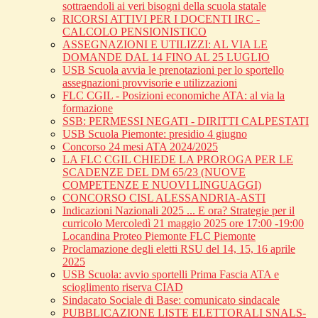
sottraendoli ai veri bisogni della scuola statale
RICORSI ATTIVI PER I DOCENTI IRC -
CALCOLO PENSIONISTICO
ASSEGNAZIONI E UTILIZZI: AL VIA LE
DOMANDE DAL 14 FINO AL 25 LUGLIO
USB Scuola avvia le prenotazioni per lo sportello
assegnazioni provvisorie e utilizzazioni
FLC CGIL - Posizioni economiche ATA: al via la
formazione
SSB: PERMESSI NEGATI - DIRITTI CALPESTATI
USB Scuola Piemonte: presidio 4 giugno
Concorso 24 mesi ATA 2024/2025
LA FLC CGIL CHIEDE LA PROROGA PER LE
SCADENZE DEL DM 65/23 (NUOVE
COMPETENZE E NUOVI LINGUAGGI)
CONCORSO CISL ALESSANDRIA-ASTI
Indicazioni Nazionali 2025 ... E ora? Strategie per il
curricolo Mercoledì 21 maggio 2025 ore 17:00 -19:00
Locandina Proteo Piemonte FLC Piemonte
Proclamazione degli eletti RSU del 14, 15, 16 aprile
2025
USB Scuola: avvio sportelli Prima Fascia ATA e
scioglimento riserva CIAD
Sindacato Sociale di Base: comunicato sindacale
PUBBLICAZIONE LISTE ELETTORALI SNALS-