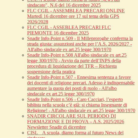
sindacato", N.6 del 16 dicembre 2025
FLC CGIL - ASSEMBLEA PRECARI ONLINE
Martedì 16 dicembre ore 17 sul tema della GPS
2026/2028
FLC CGIL - ASSEBLEA PRECARI FLC
PIEMONTE 16 dicembre 2025
Snadir Info-Point n.509 - Il Milleproroghe conferma la
strada giusta: assunzioni anche per l’A.S. 2026/2027 -
All'albo sindacale ex art.25 legge 300/1970
Snadir Info-Point n.508 All'albo sindacale ex art.25
legge 300/1970 - Avvio da parte dell’INPS della
procedura di liquidazione del TFR – Richiesta
sospensione della pratica
Snadir Info-Point n.507 - Ennesima sentenza a favore
dei docenti di religione precari. Adesso è indispensabile
aumentare la quota dei posti di ruolo - All'albo
sindacale ex art.25 legge 300/1970
Snadir Info-Point n.506 - Caro Cacciari, l’esperto
biblista nella scuola c’è già: si chiama Insegnante di
Religione! - All'albo sindacale ex art.25 legge 300/1970
SNADIR CIRCOLARE SUL PERIODO DI
FORMAZIONE E DI PROVA – A.S. 2025/2026
Newsletter Snadir di dicembre
CISL _ A scuola, diamo forma al futuro News del