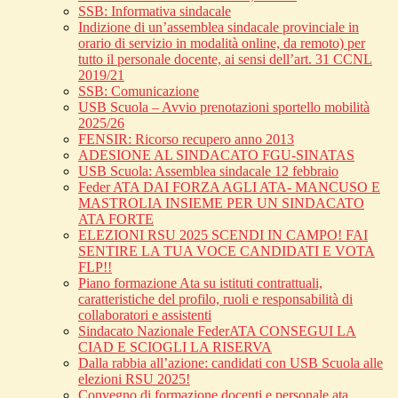
SSB: Informativa sindacale
Indizione di un’assemblea sindacale provinciale in
orario di servizio in modalità online, da remoto) per
tutto il personale docente, ai sensi dell’art. 31 CCNL
2019/21
SSB: Comunicazione
USB Scuola – Avvio prenotazioni sportello mobilità
2025/26
FENSIR: Ricorso recupero anno 2013
ADESIONE AL SINDACATO FGU-SINATAS
USB Scuola: Assemblea sindacale 12 febbraio
Feder ATA DAI FORZA AGLI ATA- MANCUSO E
MASTROLIA INSIEME PER UN SINDACATO
ATA FORTE
ELEZIONI RSU 2025 SCENDI IN CAMPO! FAI
SENTIRE LA TUA VOCE CANDIDATI E VOTA
FLP!!
Piano formazione Ata su istituti contrattuali,
caratteristiche del profilo, ruoli e responsabilità di
collaboratori e assistenti
Sindacato Nazionale FederATA CONSEGUI LA
CIAD E SCIOGLI LA RISERVA
Dalla rabbia all’azione: candidati con USB Scuola alle
elezioni RSU 2025!
Convegno di formazione docenti e personale ata