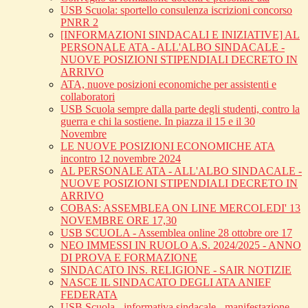
USB Scuola: sportello consulenza iscrizioni concorso
PNRR 2
[INFORMAZIONI SINDACALI E INIZIATIVE] AL
PERSONALE ATA - ALL'ALBO SINDACALE -
NUOVE POSIZIONI STIPENDIALI DECRETO IN
ARRIVO
ATA, nuove posizioni economiche per assistenti e
collaboratori
USB Scuola sempre dalla parte degli studenti, contro la
guerra e chi la sostiene. In piazza il 15 e il 30
Novembre
LE NUOVE POSIZIONI ECONOMICHE ATA
incontro 12 novembre 2024
AL PERSONALE ATA - ALL'ALBO SINDACALE -
NUOVE POSIZIONI STIPENDIALI DECRETO IN
ARRIVO
COBAS: ASSEMBLEA ON LINE MERCOLEDI' 13
NOVEMBRE ORE 17,30
USB SCUOLA - Assemblea online 28 ottobre ore 17
NEO IMMESSI IN RUOLO A.S. 2024/2025 - ANNO
DI PROVA E FORMAZIONE
SINDACATO INS. RELIGIONE - SAIR NOTIZIE
NASCE IL SINDACATO DEGLI ATA ANIEF
FEDERATA
USB Scuola - informativa sindacale - manifestazione