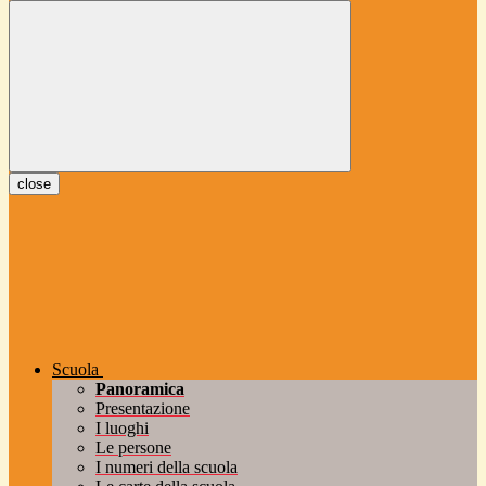
close
Scuola
Panoramica
Presentazione
I luoghi
Le persone
I numeri della scuola