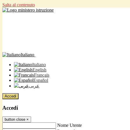
Salta al contenuto
Italiano
Italiano
English
Français
Español
عربى
Accedi
Accedi
button close
×
Nome Utente