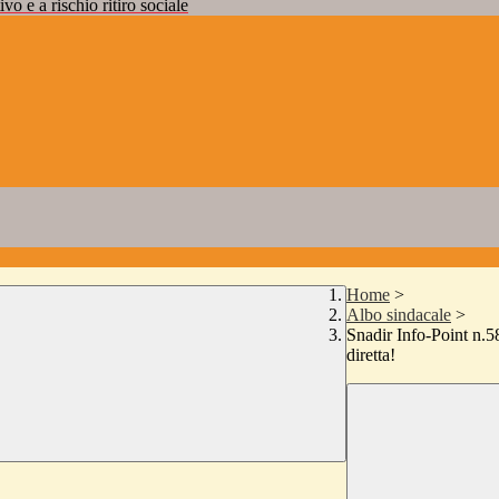
vo e a rischio ritiro sociale
Home
>
Albo sindacale
>
Snadir Info-Point n.5
diretta!