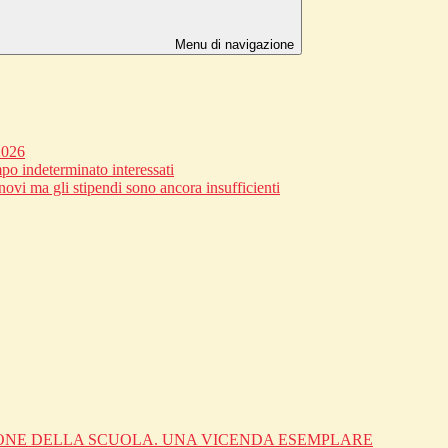
Menu di navigazione
2026
po indeterminato interessati
novi ma gli stipendi sono ancora insufficienti
IONE DELLA SCUOLA. UNA VICENDA ESEMPLARE