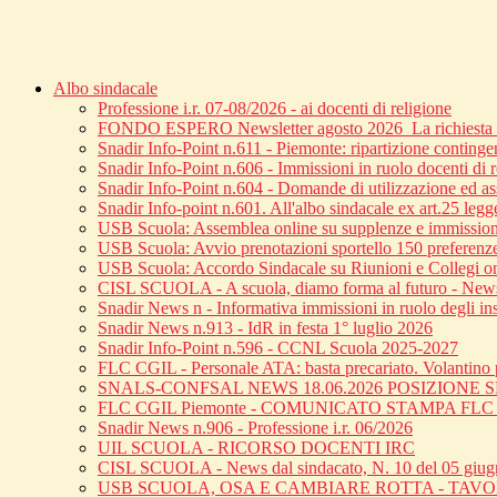
Albo sindacale
Professione i.r. 07-08/2026 - ai docenti di religione
FONDO ESPERO Newsletter agosto 2026_La richiesta di
Snadir Info-Point n.611 - Piemonte: ripartizione continge
Snadir Info-Point n.606 - Immissioni in ruolo docenti di 
Snadir Info-Point n.604 - Domande di utilizzazione ed ass
Snadir Info-point n.601. All'albo sindacale ex art.25 leg
USB Scuola: Assemblea online su supplenze e immission
USB Scuola: Avvio prenotazioni sportello 150 preferenz
USB Scuola: Accordo Sindacale su Riunioni e Collegi o
CISL SCUOLA - A scuola, diamo forma al futuro - News 
Snadir News n - Informativa immissioni in ruolo degli inse
Snadir News n.913 - IdR in festa 1° luglio 2026
Snadir Info-Point n.596 - CCNL Scuola 2025-2027
FLC CGIL - Personale ATA: basta precariato. Volantino p
SNALS-CONFSAL NEWS 18.06.2026 POSIZIONE
FLC CGIL Piemonte - COMUNICATO STAMPA FL
Snadir News n.906 - Professione i.r. 06/2026
UIL SCUOLA - RICORSO DOCENTI IRC
CISL SCUOLA - News dal sindacato, N. 10 del 05 giu
USB SCUOLA, OSA E CAMBIARE ROTTA - TAV