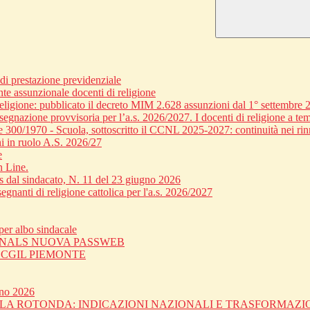
 prestazione previdenziale
nte assunzionale docenti di religione
religione: pubblicato il decreto MIM 2.628 assunzioni dal 1° settembre 
egnazione provvisoria per l’a.s. 2026/2027. I docenti di religione a tem
ge 300/1970 - Scuola, sottoscritto il CCNL 2025-2027: continuità nei rin
i in ruolo A.S. 2026/27
e
n Line.
dal sindacato, N. 11 del 23 giugno 2026
gnanti di religione cattolica per l'a.s. 2026/2027
er albo sindacale
 SNALS NUOVA PASSWEB
C CGIL PIEMONTE
gno 2026
OLA ROTONDA: INDICAZIONI NAZIONALI E TRASFORMAZ