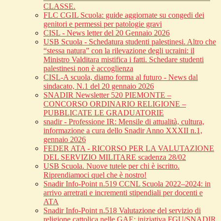
CLASSE.
FLC CGIL Scuola: guide aggiornate su congedi dei
genitori e permessi per patologie gravi
CISL - News letter del 20 Gennaio 2026
USB Scuola - Schedatura studenti palestinesi. Altro che
“stessa natura” con la rilevazione degli ucraini: il
Ministro Valditara mistifica i fatti. Schedare studenti
palestinesi non è accoglienza
CISL-A scuola, diamo forma al futuro - News dal
sindacato, N.1 del 20 gennaio 2026
SNADIR Newsletter 520 PIEMONTE –
CONCORSO ORDINARIO RELIGIONE –
PUBBLICATE LE GRADUATORIE
snadir - Professione IR: Mensile di attualità, cultura,
informazione a cura dello Snadir Anno XXXII n.1,
gennaio 2026
FEDER ATA - RICORSO PER LA VALUTAZIONE
DEL SERVIZIO MILITARE scadenza 28/02
USB Scuola. Nuove tutele per chi è iscritto.
Riprendiamoci quel che è nostro!
Snadir Info-Point n.519 CCNL Scuola 2022–2024: in
arrivo arretrati e incrementi stipendiali per docenti e
ATA
Snadir Info-Point n.518 Valutazione del servizio di
religione cattolica nelle GAE: iniziativa FGU/SNADIR