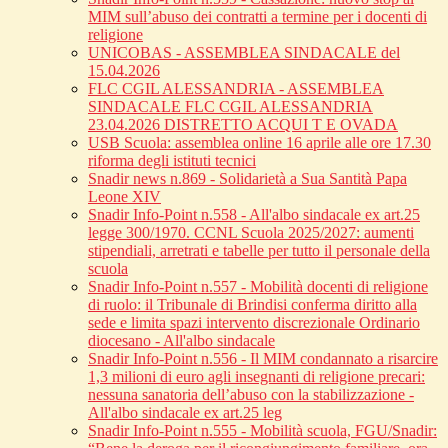
MIM sull’abuso dei contratti a termine per i docenti di
religione
UNICOBAS - ASSEMBLEA SINDACALE del
15.04.2026
FLC CGIL ALESSANDRIA - ASSEMBLEA
SINDACALE FLC CGIL ALESSANDRIA
23.04.2026 DISTRETTO ACQUI T E OVADA
USB Scuola: assemblea online 16 aprile alle ore 17.30
riforma degli istituti tecnici
Snadir news n.869 - Solidarietà a Sua Santità Papa
Leone XIV
Snadir Info-Point n.558 - All'albo sindacale ex art.25
legge 300/1970. CCNL Scuola 2025/2027: aumenti
stipendiali, arretrati e tabelle per tutto il personale della
scuola
Snadir Info-Point n.557 - Mobilità docenti di religione
di ruolo: il Tribunale di Brindisi conferma diritto alla
sede e limita spazi intervento discrezionale Ordinario
diocesano - All'albo sindacale
Snadir Info-Point n.556 - Il MIM condannato a risarcire
1,3 milioni di euro agli insegnanti di religione precari:
nessuna sanatoria dell’abuso con la stabilizzazione -
All'albo sindacale ex art.25 leg
Snadir Info-Point n.555 - Mobilità scuola, FGU/Snadir: