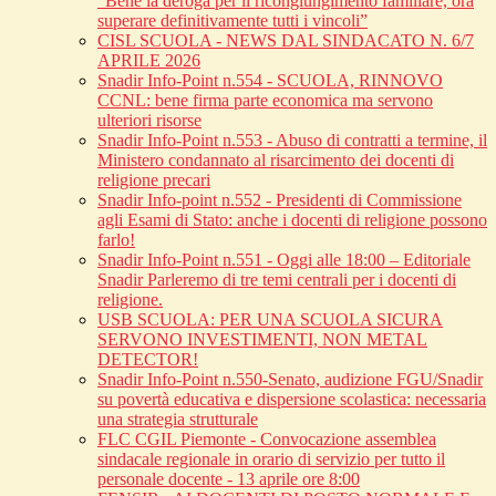
“Bene la deroga per il ricongiungimento familiare, ora
superare definitivamente tutti i vincoli”
CISL SCUOLA - NEWS DAL SINDACATO N. 6/7
APRILE 2026
Snadir Info-Point n.554 - SCUOLA, RINNOVO
CCNL: bene firma parte economica ma servono
ulteriori risorse
Snadir Info-Point n.553 - Abuso di contratti a termine, il
Ministero condannato al risarcimento dei docenti di
religione precari
Snadir Info-point n.552 - Presidenti di Commissione
agli Esami di Stato: anche i docenti di religione possono
farlo!
Snadir Info-Point n.551 - Oggi alle 18:00 – Editoriale
Snadir Parleremo di tre temi centrali per i docenti di
religione.
USB SCUOLA: PER UNA SCUOLA SICURA
SERVONO INVESTIMENTI, NON METAL
DETECTOR!
Snadir Info-Point n.550-Senato, audizione FGU/Snadir
su povertà educativa e dispersione scolastica: necessaria
una strategia strutturale
FLC CGIL Piemonte - Convocazione assemblea
sindacale regionale in orario di servizio per tutto il
personale docente - 13 aprile ore 8:00