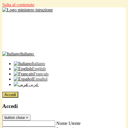
Salta al contenuto
Italiano
Italiano
English
Français
Español
عربى
Accedi
Accedi
button close
×
Nome Utente