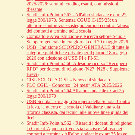
2025/2026: scrutini, credito, esami, commissioni
d’esame
Snadir Info-Point n.567 - All'albo sindacale ex art.25
legge 300/1970. Sentenza CGUE C‑155/25: un
ulteriore e autorevole sostegno europeo contro l’abuso
dei contratti a termine nella scuola
Comparto e Area Istruzione e Ricerca settore Scuola
Sciopero generale intera giornata del 29 maggio 2026
USB - Indizione SCIOPERO GENERALE di tutte le
categorie pubbliche e private per il giorno 18 maggio
2026 con adesione di USB PI e FI-SI.
Snadir Info-Point n.566-Adesione ricorso “Recupero
RPD” per docenti di religione (N27, N28 e Supplenze
Brevi)
CISL SCUOLA CISL - News dal sindacato
FLC CGIL - Concorso “24 mesi” ATA 2025/2026
Snadir Info-Point n.564 All'albo sindacale ex art.25
legge 300/1970
USB Scuola - 7 maggio Sciopero della Scuola. Contro
la leva, la guerra e la scuola di Valditara: una sola
riforma classista, dai tecnici alle nuove linee guida dei
licei
Snadir Info-Point n.562 - Risarciti i docenti di religione:
la Corte d’Appello di Venezia sancisce l’abuso nei
contratti a termine - All'albo sindacale ex art.25 legge