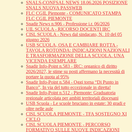
SNALS-CONFSAL NEWS 18.06.2026 POSIZIONE
SNALS NUOVA PASSWEB
FLC CGIL Piemonte - COMUNICATO STAMPA
FLC CGIL PIEMONTE
Snadir News n.906 - Professione i.r. 06/2026
UIL SCUOLA - RICORSO DOCENTI IRC
CISL SCUOLA - News dal sindacato, N. 10 del 05
giugno 2026
USB SCUOLA, OSA E CAMBIARE ROTTA -
TAVOLA ROTONDA: INDICAZIONI NAZIONALI
E TRASFORMAZIONE DELLA SCUOLA. UNA
VICENDA ESEMPLARE
Snadir Info-Point n.583 - IRC: organico di diritto
2026/2027, le stime su posti affermano la necessità di
portare la quota al 95%
Snadir Info-Point n.584 - Oggi torna “Di Punto in
Banco”, In via del tutto eccezionale in diretta!
Snadir Info-Point n.512 - Piemonte: Graduatoria
regionale articolata per ambiti territoriali diocesani
USB Scuola - Le scuole bruciano in estate: 30 gradi e
oltre nelle aule
CISL SCUOLA PIEMONTE - TFA SOSTEGNO XI
CICLO
CISL SCUOLA PIEMONTE - PERCORSO
FORMATIVO SULLE NUOVE INDICAZIONI