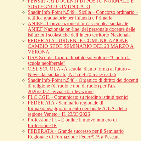
FENSIR - AI DOCENTI DI POSTO NORMALE E
SOSTEGNO COMUNICATO
Snadir Info-Point n.549 - Sicilia – Concorso ordinario –
rettifica graduatorie per Infanzia e Primaria
ANIEF - Convocazione di un’assemblea sindacale
ANIEF Nazionale on-line, del personale docente delle
istituzioni scolastiche dell’intero territorio Nazionale
FEDER ATA - URGENTE-COMUNICAZIONE
CAMBIO SEDE SEMINARIO DEL 23 MARZO A
VERONA
USB Scuola Torino: dibattito sul volume "Contro la
scuola neoliberale"
CISL SCUOLA - A scuola, diamo forma al futuro -
News dal sindacato, N. 5 del 20 marzo 2026
Snadir Info-Point n.548 - Organico di diritto dei docenti
di religione (di ruolo e non di ruolo) per l'a.s.
2026/2027: avviata la rilevazione
FLC CGIL - Comunicato su riordino istituti tecnici
FEDER ATA - Seminario regionale di
formazione/aggiornamento personale A.T.A. della
regione Veneto - IL 23/03/2026
Professione i.r. - È online il nuovo numero di
Professione IR
FEDERATA - Grande successo per il Seminario
Regionale di Formazione FederATA a Pescara