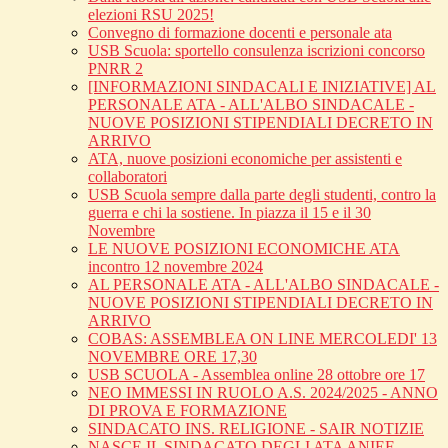
elezioni RSU 2025!
Convegno di formazione docenti e personale ata
USB Scuola: sportello consulenza iscrizioni concorso
PNRR 2
[INFORMAZIONI SINDACALI E INIZIATIVE] AL
PERSONALE ATA - ALL'ALBO SINDACALE -
NUOVE POSIZIONI STIPENDIALI DECRETO IN
ARRIVO
ATA, nuove posizioni economiche per assistenti e
collaboratori
USB Scuola sempre dalla parte degli studenti, contro la
guerra e chi la sostiene. In piazza il 15 e il 30
Novembre
LE NUOVE POSIZIONI ECONOMICHE ATA
incontro 12 novembre 2024
AL PERSONALE ATA - ALL'ALBO SINDACALE -
NUOVE POSIZIONI STIPENDIALI DECRETO IN
ARRIVO
COBAS: ASSEMBLEA ON LINE MERCOLEDI' 13
NOVEMBRE ORE 17,30
USB SCUOLA - Assemblea online 28 ottobre ore 17
NEO IMMESSI IN RUOLO A.S. 2024/2025 - ANNO
DI PROVA E FORMAZIONE
SINDACATO INS. RELIGIONE - SAIR NOTIZIE
NASCE IL SINDACATO DEGLI ATA ANIEF