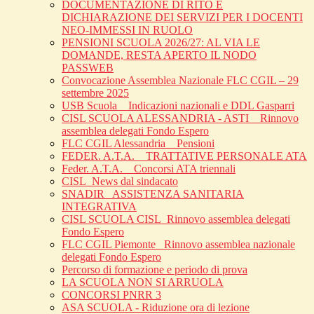
DOCUMENTAZIONE DI RITO E
DICHIARAZIONE DEI SERVIZI PER I DOCENTI
NEO-IMMESSI IN RUOLO
PENSIONI SCUOLA 2026/27: AL VIA LE
DOMANDE, RESTA APERTO IL NODO
PASSWEB
Convocazione Assemblea Nazionale FLC CGIL – 29
settembre 2025
USB Scuola _ Indicazioni nazionali e DDL Gasparri
CISL SCUOLA ALESSANDRIA - ASTI _ Rinnovo
assemblea delegati Fondo Espero
FLC CGIL Alessandria _ Pensioni
FEDER. A.T.A. _ TRATTATIVE PERSONALE ATA
Feder. A.T.A. _ Concorsi ATA triennali
CISL_News dal sindacato
SNADIR_ ASSISTENZA SANITARIA
INTEGRATIVA
CISL SCUOLA CISL_Rinnovo assemblea delegati
Fondo Espero
FLC CGIL Piemonte _Rinnovo assemblea nazionale
delegati Fondo Espero
Percorso di formazione e periodo di prova
LA SCUOLA NON SI ARRUOLA
CONCORSI PNRR 3
ASA SCUOLA - Riduzione ora di lezione