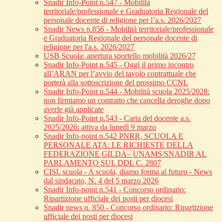
Snadir Info-Point n.547 - Mobilità
territoriale/professionale e Graduatoria Regionale del
personale docente di religione per l’a.s. 2026/2027
Snadir News n.856 - Mobilità territoriale/professionale
e Graduatoria Regionale del personale docente di
religione per l'a.s. 2026/2027
USB Scuola: apertura sportello mobilità 2026/27
Snadir Info-Point n.545 - Oggi il primo incontro
all’ARAN per l’avvio del tavolo contrattuale che
porterà alla sottoscrizione del prossimo CCNL
Snadir Info-Point n.544 - Mobilità scuola 2025/2028:
non firmiamo un contratto che cancella deroghe dopo
averle già applicate
Snadir Info-Point n.543 - Carta del docente a.s.
2025/2026: attiva da lunedì 9 marzo
Snadir Info-point n.542 PNRR, SCUOLA E
PERSONALE ATA: LE RICHIESTE DELLA
FEDERAZIONE GILDA– UNAMS/SNADIR AL
PARLAMENTO SUL DDL C. 2807
CISL scuola - A scuola, diamo forma al futuro - News
dal sindacato, N. 4 del 5 marzo 2026
Snadir Info-point n.541 - Concorso ordinario:
Ripartizione ufficiale dei posti per diocesi
Snadir news n. 850 - Concorso ordinario: Ripartizione
ufficiale dei posti per diocesi