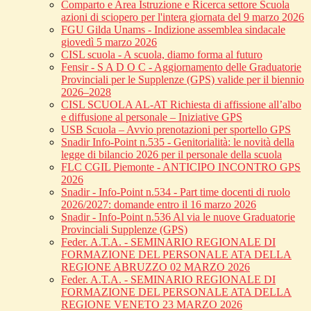
Comparto e Area Istruzione e Ricerca settore Scuola
azioni di sciopero per l'intera giornata del 9 marzo 2026
FGU Gilda Unams - Indizione assemblea sindacale
giovedì 5 marzo 2026
CISL scuola - A scuola, diamo forma al futuro
Fensir - S A D O C - Aggiornamento delle Graduatorie
Provinciali per le Supplenze (GPS) valide per il biennio
2026–2028
CISL SCUOLA AL-AT Richiesta di affissione all’albo
e diffusione al personale – Iniziative GPS
USB Scuola – Avvio prenotazioni per sportello GPS
Snadir Info-Point n.535 - Genitorialità: le novità della
legge di bilancio 2026 per il personale della scuola
FLC CGIL Piemonte - ANTICIPO INCONTRO GPS
2026
Snadir - Info-Point n.534 - Part time docenti di ruolo
2026/2027: domande entro il 16 marzo 2026
Snadir - Info-Point n.536 Al via le nuove Graduatorie
Provinciali Supplenze (GPS)
Feder. A.T.A. - SEMINARIO REGIONALE DI
FORMAZIONE DEL PERSONALE ATA DELLA
REGIONE ABRUZZO 02 MARZO 2026
Feder. A.T.A. - SEMINARIO REGIONALE DI
FORMAZIONE DEL PERSONALE ATA DELLA
REGIONE VENETO 23 MARZO 2026