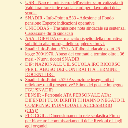
USB - Nasce il ministero dell'assistenza privatizzata di
Valditara: foresterie e social card per i lavoratori della
scuola
SNADIR - Info-Point n.533 - Adesione al Fondo
pensione Espero: indicazioni operative
UNICOBAS - Trasmissione nota sindacale su sentenza.
Cassazione diritti sindacali
ASA - DIFFIDA per mancato rispetto della normativa
sul diritto alla proroga delle supplenze brevi.
Snadir Info-Point n.530 - All'albo sindacale ex art.25
legge 300/1970. Abuso dei contratti a termine oltre i 36
mesi - Nuovi ricorsi SNADIR
DIP: NAZIONALE UIL SCUOLA IRC RICORSO
PER L' ABUSO DEI CONTRATTI A TERMINE -
DOCENTI IRC
Snadir Info-Point n.529 Assunzione insegnanti di
religione: quali prospettive? Stime dei posti e impegno
FGU/SNADIR
FENSIR - Personale ATA PERSONALE ATA:
DIFENDI I TUOI DIRITTI TI HANNO NEGATO IL
COMPENSO INDIVIDUALE ACCESSORIO
(CIA)?
FLC CGIL - Dimensionamento rete scolastica Firma
per bloccare i commissariamenti delle Regioni e i tagli
agli organici