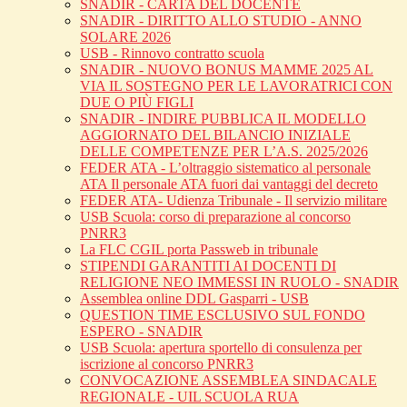
SNADIR - CARTA DEL DOCENTE
SNADIR - DIRITTO ALLO STUDIO - ANNO
SOLARE 2026
USB - Rinnovo contratto scuola
SNADIR - NUOVO BONUS MAMME 2025 AL
VIA IL SOSTEGNO PER LE LAVORATRICI CON
DUE O PIÙ FIGLI
SNADIR - INDIRE PUBBLICA IL MODELLO
AGGIORNATO DEL BILANCIO INIZIALE
DELLE COMPETENZE PER L’A.S. 2025/2026
FEDER ATA - L’oltraggio sistematico al personale
ATA Il personale ATA fuori dai vantaggi del decreto
FEDER ATA- Udienza Tribunale - Il servizio militare
USB Scuola: corso di preparazione al concorso
PNRR3
La FLC CGIL porta Passweb in tribunale
STIPENDI GARANTITI AI DOCENTI DI
RELIGIONE NEO IMMESSI IN RUOLO - SNADIR
Assemblea online DDL Gasparri - USB
QUESTION TIME ESCLUSIVO SUL FONDO
ESPERO - SNADIR
USB Scuola: apertura sportello di consulenza per
iscrizione al concorso PNRR3
CONVOCAZIONE ASSEMBLEA SINDACALE
REGIONALE - UIL SCUOLA RUA