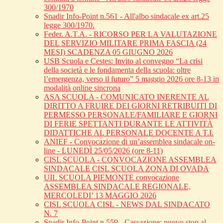
300/1970
Snadir Info-Point n.561 - All'albo sindacale ex art.25
legge 300/1970.
Feder. A.T.A. - RICORSO PER LA VALUTAZIONE
DEL SERVIZIO MILITARE PRIMA FASCIA (24
MESI) SCADENZA 05 GIUGNO 2026
USB Scuola e Cestes: Invito al convegno “La crisi
della società e le fondamenta della scuola: oltre
l’emergenza, verso il futuro” 5 maggio 2026 ore 8-13 in
modalità online sincrona
ASA SCUOLA - COMUNICATO INERENTE AL
DIRITTO A FRUIRE DEI GIORNI RETRIBUITI DI
PERMESSO PERSONALE/FAMILIARE E GIORNI
DI FERIE SPETTANTI DURANTE LE ATTIVITÀ
DIDATTICHE AL PERSONALE DOCENTE A T.I.
ANIEF - Convocazione di un’assemblea sindacale on-
line - LUNEDÌ 25/05/2026 (ore 8-11)
CISL SCUOLA - CONVOCAZIONE ASSEMBLEA
SINDACALE CISL SCUOLA ZONA DI OVADA
UIL SCUOLA PIEMONTE convocazione
ASSEMBLEA SINDACALE REGIONALE,
MERCOLEDI’ 13 MAGGIO 2026
CISL SCUOLA CISL - NEWS DAL SINDACATO
N. 7
Snadir Info-Point n.559 - Cassazione: nuovo stop al