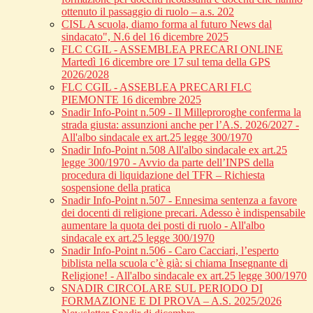
ottenuto il passaggio di ruolo – a.s. 202
CISL A scuola, diamo forma al futuro News dal
sindacato", N.6 del 16 dicembre 2025
FLC CGIL - ASSEMBLEA PRECARI ONLINE
Martedì 16 dicembre ore 17 sul tema della GPS
2026/2028
FLC CGIL - ASSEBLEA PRECARI FLC
PIEMONTE 16 dicembre 2025
Snadir Info-Point n.509 - Il Milleproroghe conferma la
strada giusta: assunzioni anche per l’A.S. 2026/2027 -
All'albo sindacale ex art.25 legge 300/1970
Snadir Info-Point n.508 All'albo sindacale ex art.25
legge 300/1970 - Avvio da parte dell’INPS della
procedura di liquidazione del TFR – Richiesta
sospensione della pratica
Snadir Info-Point n.507 - Ennesima sentenza a favore
dei docenti di religione precari. Adesso è indispensabile
aumentare la quota dei posti di ruolo - All'albo
sindacale ex art.25 legge 300/1970
Snadir Info-Point n.506 - Caro Cacciari, l’esperto
biblista nella scuola c’è già: si chiama Insegnante di
Religione! - All'albo sindacale ex art.25 legge 300/1970
SNADIR CIRCOLARE SUL PERIODO DI
FORMAZIONE E DI PROVA – A.S. 2025/2026