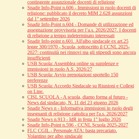
contingente assunzionale docenti di religione
Snadir Info-Point n.606 - Immissioni in ruolo docenti di
religione: pubblicato il decreto MIM 2.628 assunzioni
dal 1° settembre 2026
Snadir Info-Point n.604 - Domande di utilizzazione ed
assegnazione provvisoria per l’a.s. 2026/2027. I docenti
di religione a tempo indeterminato interessati
Snadir Info-point n.601. All'albo sindacale ex art.25
legge 300/1970 - Scuola, sottoscritto il CCNL 2025-
2027: continuità nei rinnovi ma gli stipendi sono ancora
insufficienti
USB Scuola: Assemblea online su supplenze e
immissioni in ruolo A.S. 2026/27
USB Scuola: Avvio prenotazioni sportello 150
preferenze
USB Scuola: Accordo Sindacale su Riunioni e Collegi
on Line.
CISL SCUOLA - A scuola, diamo forma al futuro -
News dal sindacato, N. 11 del 23 giugno 2026
Snadir News n - Informativa immissioni in ruolo degli
insegnanti di religione cattolica per l'a.s. 2026/2027
Snadir News n.913 - IdR in festa 1° luglio 2026
Snadir Info-Point n.596 - CCNL Scuola 2025-2027
FLC CGIL - Personale ATA: basta precariato.
Volantino per albo sindacale