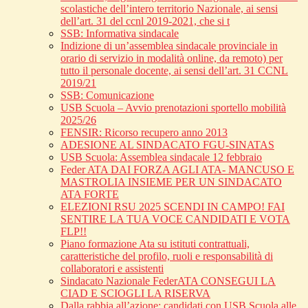
scolastiche dell’intero territorio Nazionale, ai sensi
dell’art. 31 del ccnl 2019-2021, che si t
SSB: Informativa sindacale
Indizione di un’assemblea sindacale provinciale in
orario di servizio in modalità online, da remoto) per
tutto il personale docente, ai sensi dell’art. 31 CCNL
2019/21
SSB: Comunicazione
USB Scuola – Avvio prenotazioni sportello mobilità
2025/26
FENSIR: Ricorso recupero anno 2013
ADESIONE AL SINDACATO FGU-SINATAS
USB Scuola: Assemblea sindacale 12 febbraio
Feder ATA DAI FORZA AGLI ATA- MANCUSO E
MASTROLIA INSIEME PER UN SINDACATO
ATA FORTE
ELEZIONI RSU 2025 SCENDI IN CAMPO! FAI
SENTIRE LA TUA VOCE CANDIDATI E VOTA
FLP!!
Piano formazione Ata su istituti contrattuali,
caratteristiche del profilo, ruoli e responsabilità di
collaboratori e assistenti
Sindacato Nazionale FederATA CONSEGUI LA
CIAD E SCIOGLI LA RISERVA
Dalla rabbia all’azione: candidati con USB Scuola alle