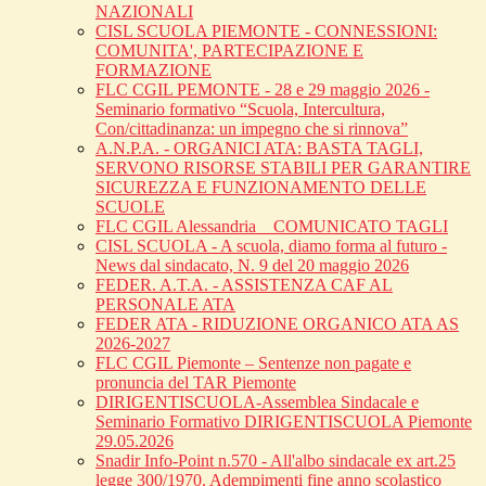
NAZIONALI
CISL SCUOLA PIEMONTE - CONNESSIONI:
COMUNITA', PARTECIPAZIONE E
FORMAZIONE
FLC CGIL PEMONTE - 28 e 29 maggio 2026 -
Seminario formativo “Scuola, Intercultura,
Con/cittadinanza: un impegno che si rinnova”
A.N.P.A. - ORGANICI ATA: BASTA TAGLI,
SERVONO RISORSE STABILI PER GARANTIRE
SICUREZZA E FUNZIONAMENTO DELLE
SCUOLE
FLC CGIL Alessandria _ COMUNICATO TAGLI
CISL SCUOLA - A scuola, diamo forma al futuro -
News dal sindacato, N. 9 del 20 maggio 2026
FEDER. A.T.A. - ASSISTENZA CAF AL
PERSONALE ATA
FEDER ATA - RIDUZIONE ORGANICO ATA AS
2026-2027
FLC CGIL Piemonte – Sentenze non pagate e
pronuncia del TAR Piemonte
DIRIGENTISCUOLA-Assemblea Sindacale e
Seminario Formativo DIRIGENTISCUOLA Piemonte
29.05.2026
Snadir Info-Point n.570 - All'albo sindacale ex art.25
legge 300/1970. Adempimenti fine anno scolastico