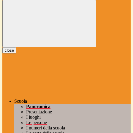
close
Scuola
Panoramica
Presentazione
I luoghi
Le persone
I numeri della scuola