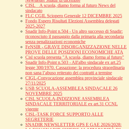
Newsletter Snadir di dicembre
CISL _ A scuola, diamo forma al futuro News del
sindacato
FLC CGIL Sciopero Generale 12 DICEMBRE 2025
Fondo Espero Risultati Elezioni Assemblea delegati
2025-2027
Snadir Info-Point n.504 - Un altro successo di Snadir:
riconosciuto il passaggio dalla primaria alla secondaria
senza penalizzazioni economiche
FeNSIR - GRAVE DISORGANIZZAZIONE NELLE
PROVE DELLE POSIZIONI ECONOMICHE ATA
Cisl scuola presenta "A scuola, diamo forma al futuro"
Snadir Info-Point n.503 - All'albo sindacale ex art.25
legge 300/1970. Cassazione: la procedura straordinaria
non sana l’abuso reiterato dei contratti a termine
CIGL-Convocazione assemblea provinciale sindacale
27/11/2025
USB SCUOLA-ASSEMBLEA SINDACALE 26
NOVEMBRE 2025
CISL SCUOLA-INDIZIONE ASSEMBLEA
SINDACALE TERRITORIALE ex art.31 CCNL
vigente
CISL-TASK FORCE SUPPORTO ALLE
SEGRETERIE
SNADIR NEWSLETTER GPS E GAE 2026/2028: