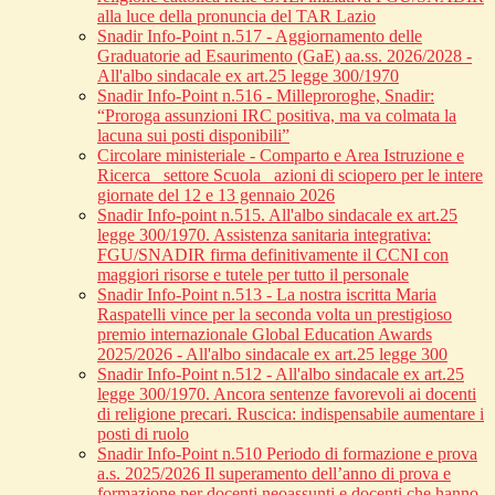
alla luce della pronuncia del TAR Lazio
Snadir Info-Point n.517 - Aggiornamento delle
Graduatorie ad Esaurimento (GaE) aa.ss. 2026/2028 -
All'albo sindacale ex art.25 legge 300/1970
Snadir Info-Point n.516 - Milleproroghe, Snadir:
“Proroga assunzioni IRC positiva, ma va colmata la
lacuna sui posti disponibili”
Circolare ministeriale - Comparto e Area Istruzione e
Ricerca_ settore Scuola_ azioni di sciopero per le intere
giornate del 12 e 13 gennaio 2026
Snadir Info-point n.515. All'albo sindacale ex art.25
legge 300/1970. Assistenza sanitaria integrativa:
FGU/SNADIR firma definitivamente il CCNI con
maggiori risorse e tutele per tutto il personale
Snadir Info-Point n.513 - La nostra iscritta Maria
Raspatelli vince per la seconda volta un prestigioso
premio internazionale Global Education Awards
2025/2026 - All'albo sindacale ex art.25 legge 300
Snadir Info-Point n.512 - All'albo sindacale ex art.25
legge 300/1970. Ancora sentenze favorevoli ai docenti
di religione precari. Ruscica: indispensabile aumentare i
posti di ruolo
Snadir Info-Point n.510 Periodo di formazione e prova
a.s. 2025/2026 Il superamento dell’anno di prova e
formazione per docenti neoassunti e docenti che hanno