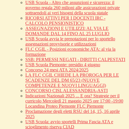
USB Scuola - Altro che assunzioni e sicurezza: il
governo regala 260 milioni alle assicurazioni private
sottraendoli ai veri bisogni della scuola statale
RICORSI ATTIVI PER I DOCENTI IRC -
CALCOLO PENSIONISTICO
ASSEGNAZIONI E UTILIZZI: AL VIA LE
DOMANDE DAL 14 FINO AL 25 LUGLIO
USB Scuola avvia le prenotazioni per lo sportello
assegnazioni provvisorie e utilizzazioni
FLC CGIL - Posizioni economiche ATA: al via la
formazione
SSB: PERMESSI NEGATI - DIRITTI CALPESTATI
USB Scuola Piemonte: presidio 4 giugno
Concorso 24 mesi ATA 2024/2025
LA FLC CGIL CHIEDE LA PROROGA PER LE
SCADENZE DEL DM 65/23 (NUOVE
COMPETENZE E NUOVI LINGUAGGI)
CONCORSO CISL ALESSANDRIA-ASTI
Indicazioni Nazionali 2025 ... E ora? Strategie per il
curricolo Mercoledì 21 maggio 2025 ore 17:00 -19:00
Locandina Proteo Piemonte FLC Piemonte
Proclamazione degli eletti RSU del 14, 15, 16 aprile
2025
USB Scuola: avvio sportelli Prima Fascia ATA e
scioglimento riserva CIAD