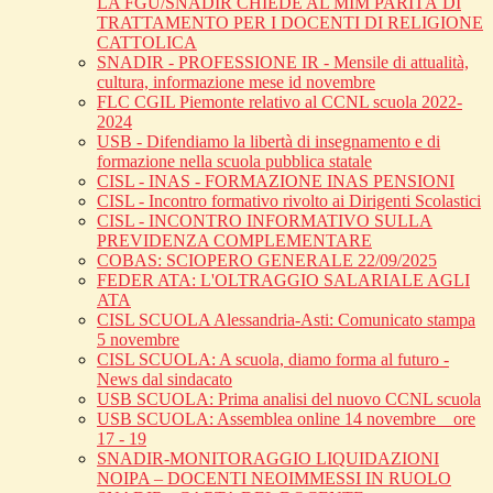
LA FGU/SNADIR CHIEDE AL MIM PARITÀ DI
TRATTAMENTO PER I DOCENTI DI RELIGIONE
CATTOLICA
SNADIR - PROFESSIONE IR - Mensile di attualità,
cultura, informazione mese id novembre
FLC CGIL Piemonte relativo al CCNL scuola 2022-
2024
USB - Difendiamo la libertà di insegnamento e di
formazione nella scuola pubblica statale
CISL - INAS - FORMAZIONE INAS PENSIONI
CISL - Incontro formativo rivolto ai Dirigenti Scolastici
CISL - INCONTRO INFORMATIVO SULLA
PREVIDENZA COMPLEMENTARE
COBAS: SCIOPERO GENERALE 22/09/2025
FEDER ATA: L'OLTRAGGIO SALARIALE AGLI
ATA
CISL SCUOLA Alessandria-Asti: Comunicato stampa
5 novembre
CISL SCUOLA: A scuola, diamo forma al futuro -
News dal sindacato
USB SCUOLA: Prima analisi del nuovo CCNL scuola
USB SCUOLA: Assemblea online 14 novembre _ ore
17 - 19
SNADIR-MONITORAGGIO LIQUIDAZIONI
NOIPA – DOCENTI NEOIMMESSI IN RUOLO