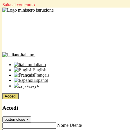
Salta al contenuto
Italiano
Italiano
English
Français
Español
عربى
Accedi
Accedi
button close
×
Nome Utente