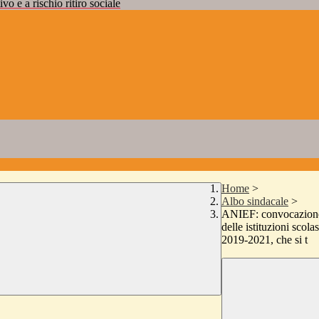
vo e a rischio ritiro sociale
Home
>
Albo sindacale
>
ANIEF: convocazione 
delle istituzioni scola
2019-2021, che si t