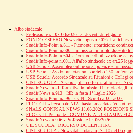
Albo sindacale
Professione i.r. 07-08/2026 - ai docenti di religione
FONDO ESPERO Newsletter agosto 2026_La richiesta di
Snadir Info-Point n.611 - Piemonte: ripartizione continge
Snadir Info-Point n.606 - Immissioni in ruolo docenti di 
Snadir Info-Point n.604 - Domande di utilizzazione ed ass
Snadir Info-point n.601. All'albo sindacale ex art.25 leg
USB Scuola: Assemblea online su supplenze e immission
USB Scuola: Avvio prenotazioni sportello 150 preferenz
USB Scuola: Accordo Sindacale su Riunioni e Collegi o
CISL SCUOLA - A scuola, diamo forma al futuro - News 
Snadir News n - Informativa immissioni in ruolo degli inse
Snadir News n.913 - IdR in festa 1° luglio 2026
Snadir Info-Point n.596 - CCNL Scuola 2025-2027
FLC CGIL - Personale ATA: basta precariato. Volantino p
SNALS-CONFSAL NEWS 18.06.2026 POSIZIONE
FLC CGIL Piemonte - COMUNICATO STAMPA FL
Snadir News n.906 - Professione i.r. 06/2026
UIL SCUOLA - RICORSO DOCENTI IRC
CISL SCUOLA - News dal sindacato, N. 10 del 05 giu