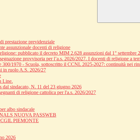
 prestazione previdenziale
nte assunzionale docenti di religione
religione: pubblicato il decreto MIM 2.628 assunzioni dal 1° settembre 
egnazione provvisoria per l’a.s. 2026/2027. I docenti di religione a tem
ge 300/1970 - Scuola, sottoscritto il CCNL 2025-2027: continuità nei rin
i in ruolo A.S. 2026/27
e
n Line.
dal sindacato, N. 11 del 23 giugno 2026
gnanti di religione cattolica per l'a.s. 2026/2027
er albo sindacale
 SNALS NUOVA PASSWEB
C CGIL PIEMONTE
gno 2026