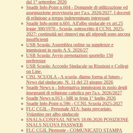
dal 1° settembre 2026
Snadir Info-Point n.604 - Domande di utilizzazione ed
assegnazione provvisoria per l’a.s. 2026/2027. I docenti
di religione a tempo indeterminato interessati
Snadir Info-point n.601. All'albo sindacale ex art.25
legge 300/1970 - Scuola, sottoscritto il CCNL 2025-
2027: continuità nei rinnovi ma gli stipendi sono ancora
insufficienti
USB Scuola: Assemblea online su supplenze e
immissioni in ruolo A.S. 2026/27
USB Scuola: Avvio prenotazioni sportello 150
preferenze
USB Scuola: Accordo Sindacale su Riunioni e Collegi
on Line.
CISL SCUOLA - A scuola, diamo forma al futuro -
News dal sindacato, N. 11 del 23 giugno 2026
Snadir News n - Informativa immissioni in ruolo degli
insegnanti di religione cattolica per l'a.s. 2026/2027
Snadir News n.913 - IdR in festa 1° luglio 2026
Snadir Info-Point n.596 - CCNL Scuola 2025-2027
FLC CGIL - Personale ATA: basta precariato.
Volantino per albo sindacale
SNALS-CONFSAL NEWS 18.06.2026 POSIZIONE
SNALS NUOVA PASSWEB
FLC CGIL Piemonte - COMUNICATO STAMPA