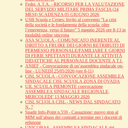
Feder. A.T.A. - RICORSO PER LA VALUTAZIONE
DEL SERVIZIO MILITARE PRIMA FASCIA (24
MESI) SCADENZA 05 GIUGNO 2026
USB Scuola e Cestes: Invito al convegno “La crisi
della società e le fondamenta della scuola: oltre
l’emergenza, verso il futuro” 5 maggio 2026 ore 8-13 in
modalità online sincrona
ASA SCUOLA - COMUNICATO INERENTE AL
DIRITTO A FRUIRE DEI GIORNI RETRIBUITI DI
PERMESSO PERSONALE/FAMILIARE E GIORNI
DI FERIE SPETTANTI DURANTE LE ATTIVITÀ
DIDATTICHE AL PERSONALE DOCENTE A T.I.
ANIEF - Convocazione di un’assemblea sindacale on-
line - LUNEDÌ 25/05/2026 (ore 8-11)
CISL SCUOLA - CONVOCAZIONE ASSEMBLEA
SINDACALE CISL SCUOLA ZONA DI OVADA
UIL SCUOLA PIEMONTE convocazione
ASSEMBLEA SINDACALE REGIONALE,
MERCOLEDI’ 13 MAGGIO 2026
CISL SCUOLA CISL - NEWS DAL SINDACATO
N. 7
Snadir Info-Point n.559 - Cassazione: nuovo stop al
MIM sull’abuso dei contratti a termine per i docenti di
religione
UNICOBAS - ASSEMBLEA SINDACALE del