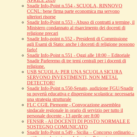
APRILE 2026
Snadir Info-Point n.554 - SCUOLA, RINNOVO
CCNL: bene firma parte economica ma servono
ulteriori risorse
Snadir Info-Point n.553 - Abuso di contratti a termine, il
Ministero condannato al risarcimento dei docenti di
religione precari
Snadir Info-point n.552 - Presidenti di Commissione
agli Esami di Stato: anche i docenti di religione possono
farlo!
Snadir Info-Point n.551 - Oggi alle 18:00 – Editoriale
Snadir Parleremo di tre temi centrali per i docenti di
religione.
USB SCUOLA: PER UNA SCUOLA SICURA
SERVONO INVESTIMENTI, NON METAL
DETECTOR!
Snadir Info-Point n.550-Senato, audizione FGU/Snadir
su povertà educativa e dispersione scolastica: necessaria
una strategia strutturale
FLC CGIL Piemonte - Convocazione assemblea
sindacale regionale in orario di servizio per tutto il
personale docente - 13 aprile ore 8:00
FENSIR - AI DOCENTI DI POSTO NORMALE E
SOSTEGNO COMUNICATO
Snadir Info-Point n.549 - Sicilia – Concorso ordinario –