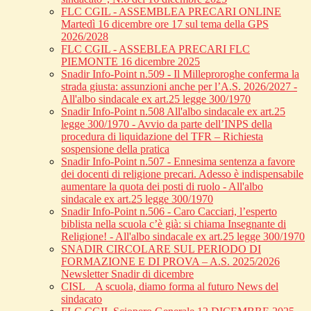
FLC CGIL - ASSEMBLEA PRECARI ONLINE
Martedì 16 dicembre ore 17 sul tema della GPS
2026/2028
FLC CGIL - ASSEBLEA PRECARI FLC
PIEMONTE 16 dicembre 2025
Snadir Info-Point n.509 - Il Milleproroghe conferma la
strada giusta: assunzioni anche per l’A.S. 2026/2027 -
All'albo sindacale ex art.25 legge 300/1970
Snadir Info-Point n.508 All'albo sindacale ex art.25
legge 300/1970 - Avvio da parte dell’INPS della
procedura di liquidazione del TFR – Richiesta
sospensione della pratica
Snadir Info-Point n.507 - Ennesima sentenza a favore
dei docenti di religione precari. Adesso è indispensabile
aumentare la quota dei posti di ruolo - All'albo
sindacale ex art.25 legge 300/1970
Snadir Info-Point n.506 - Caro Cacciari, l’esperto
biblista nella scuola c’è già: si chiama Insegnante di
Religione! - All'albo sindacale ex art.25 legge 300/1970
SNADIR CIRCOLARE SUL PERIODO DI
FORMAZIONE E DI PROVA – A.S. 2025/2026
Newsletter Snadir di dicembre
CISL _ A scuola, diamo forma al futuro News del
sindacato