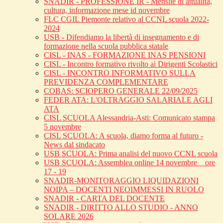
SNADIR - PROFESSIONE IR - Mensile di attualità,
cultura, informazione mese id novembre
FLC CGIL Piemonte relativo al CCNL scuola 2022-
2024
USB - Difendiamo la libertà di insegnamento e di
formazione nella scuola pubblica statale
CISL - INAS - FORMAZIONE INAS PENSIONI
CISL - Incontro formativo rivolto ai Dirigenti Scolastici
CISL - INCONTRO INFORMATIVO SULLA
PREVIDENZA COMPLEMENTARE
COBAS: SCIOPERO GENERALE 22/09/2025
FEDER ATA: L'OLTRAGGIO SALARIALE AGLI
ATA
CISL SCUOLA Alessandria-Asti: Comunicato stampa
5 novembre
CISL SCUOLA: A scuola, diamo forma al futuro -
News dal sindacato
USB SCUOLA: Prima analisi del nuovo CCNL scuola
USB SCUOLA: Assemblea online 14 novembre _ ore
17 - 19
SNADIR-MONITORAGGIO LIQUIDAZIONI
NOIPA – DOCENTI NEOIMMESSI IN RUOLO
SNADIR - CARTA DEL DOCENTE
SNADIR - DIRITTO ALLO STUDIO - ANNO
SOLARE 2026