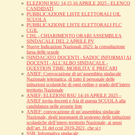
ELEZIONI RSU 14,15,16 APRILE 2025 - ELENCO
CANDIDATI
PUBBLICAZIONE LISTE ELETTORALI UIL
SCUOLA
PUBBLICAZIONE LISTE ELETTORALI FLC
CGIL
CISL - CHIARIMENTO ORARI ASSEMBLEA
SINDACALE DEL 2 APRILE PV
Nuove Indicazioni Nazionali 2025: la consultazione
farsa delle scuole
[SINDACATO DOCENTI - SADOC INFORMA] AI
DOCENTI - ALL'ALBO SINDACALE -
QUESTION TIME: MOBILITA' E PRECARI
ANIEF: Convocazione di un’assemblea sindacale
Nazionale telematica, di tutto il personale delle
istituzioni scolastiche di ogni ordine e grado dell’intero
territorio Nazionale
ANIEF: ELEZIONI RSU 14-16 APRILE 2025 –
ANIEF invita docenti e Ata di questa SCUOLA alla
candidatura nelle proprie liste
ANIEF: convocazione di un’assemblea sindacale
Nazionale, degli insegnanti di sostegno delle istituzioni
scolastiche dell’intero territorio Nazionale, ai sensi
dell’art. 31 del ccnl 2019-2021, che si t
SSB: Informativa sindacale