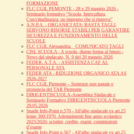
FORMAZIONE
FLC CGIL PEMONTE - 28 e 29 maggio 2026 -
Seminario formativo “Scuola, Intercultura,
Con/cittadinanza: un impegno che si rinnova”
A.N.P.A. - ORGANICI ATA: BASTA TAGLI,
SERVONO RISORSE STABILI PER GARANTIRE
SICUREZZA E FUNZIONAMENTO DELLE
SCUOLE
FLC CGIL Alessandria _ COMUNICATO TAGLI
CISL SCUOLA - A scuola, diamo forma al futuro -
News dal sindacato, N. 9 del 20 maggio 2026
FEDER. A.T.A. - ASSISTENZA CAF AL
PERSONALE ATA
FEDER ATA - RIDUZIONE ORGANICO ATA AS
2026-2027
FLC CGIL Piemonte – Sentenze non pagate e
pronuncia del TAR Piemonte
DIRIGENTISCUOLA-Assemblea Sindacale e
Seminario Formativo DIRIGENTISCUOLA Piemonte
29.05.2026
Snadir Info-Point n.570 - All'albo sindacale ex art.25
legge 300/1970. Adempimenti fine anno scolastico
2025/2026: scrutini, credito, esami, commissioni
d’esame
Snadir Info-Point n.567 - All'albo sindacale ex art.25