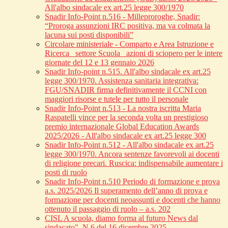
All'albo sindacale ex art.25 legge 300/1970
Snadir Info-Point n.516 - Milleproroghe, Snadir:
“Proroga assunzioni IRC positiva, ma va colmata la
lacuna sui posti disponibili”
Circolare ministeriale - Comparto e Area Istruzione e
Ricerca_ settore Scuola_ azioni di sciopero per le intere
giornate del 12 e 13 gennaio 2026
Snadir Info-point n.515. All'albo sindacale ex art.25
legge 300/1970. Assistenza sanitaria integrativa:
FGU/SNADIR firma definitivamente il CCNI con
maggiori risorse e tutele per tutto il personale
Snadir Info-Point n.513 - La nostra iscritta Maria
Raspatelli vince per la seconda volta un prestigioso
premio internazionale Global Education Awards
2025/2026 - All'albo sindacale ex art.25 legge 300
Snadir Info-Point n.512 - All'albo sindacale ex art.25
legge 300/1970. Ancora sentenze favorevoli ai docenti
di religione precari. Ruscica: indispensabile aumentare i
posti di ruolo
Snadir Info-Point n.510 Periodo di formazione e prova
a.s. 2025/2026 Il superamento dell’anno di prova e
formazione per docenti neoassunti e docenti che hanno
ottenuto il passaggio di ruolo – a.s. 202
CISL A scuola, diamo forma al futuro News dal
sindacato", N.6 del 16 dicembre 2025