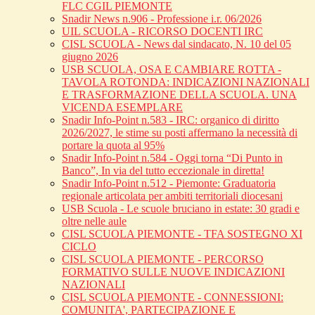
FLC CGIL PIEMONTE
Snadir News n.906 - Professione i.r. 06/2026
UIL SCUOLA - RICORSO DOCENTI IRC
CISL SCUOLA - News dal sindacato, N. 10 del 05
giugno 2026
USB SCUOLA, OSA E CAMBIARE ROTTA -
TAVOLA ROTONDA: INDICAZIONI NAZIONALI
E TRASFORMAZIONE DELLA SCUOLA. UNA
VICENDA ESEMPLARE
Snadir Info-Point n.583 - IRC: organico di diritto
2026/2027, le stime su posti affermano la necessità di
portare la quota al 95%
Snadir Info-Point n.584 - Oggi torna “Di Punto in
Banco”, In via del tutto eccezionale in diretta!
Snadir Info-Point n.512 - Piemonte: Graduatoria
regionale articolata per ambiti territoriali diocesani
USB Scuola - Le scuole bruciano in estate: 30 gradi e
oltre nelle aule
CISL SCUOLA PIEMONTE - TFA SOSTEGNO XI
CICLO
CISL SCUOLA PIEMONTE - PERCORSO
FORMATIVO SULLE NUOVE INDICAZIONI
NAZIONALI
CISL SCUOLA PIEMONTE - CONNESSIONI:
COMUNITA', PARTECIPAZIONE E