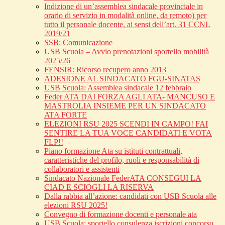
Indizione di un’assemblea sindacale provinciale in
orario di servizio in modalità online, da remoto) per
tutto il personale docente, ai sensi dell’art. 31 CCNL
2019/21
SSB: Comunicazione
USB Scuola – Avvio prenotazioni sportello mobilità
2025/26
FENSIR: Ricorso recupero anno 2013
ADESIONE AL SINDACATO FGU-SINATAS
USB Scuola: Assemblea sindacale 12 febbraio
Feder ATA DAI FORZA AGLI ATA- MANCUSO E
MASTROLIA INSIEME PER UN SINDACATO
ATA FORTE
ELEZIONI RSU 2025 SCENDI IN CAMPO! FAI
SENTIRE LA TUA VOCE CANDIDATI E VOTA
FLP!!
Piano formazione Ata su istituti contrattuali,
caratteristiche del profilo, ruoli e responsabilità di
collaboratori e assistenti
Sindacato Nazionale FederATA CONSEGUI LA
CIAD E SCIOGLI LA RISERVA
Dalla rabbia all’azione: candidati con USB Scuola alle
elezioni RSU 2025!
Convegno di formazione docenti e personale ata
USB Scuola: sportello consulenza iscrizioni concorso