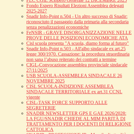
FLC CGIL Sciopero Generale 12 DICEMBRE 2025
Fondo Espero Risultati Elezioni Assemblea delegati
2025-2027
Snadir Info-Point n.504 - Un altro successo di Snadir:
riconosciuto il passaggio dalla primaria alla secondaria
senza penalizzazioni economiche
FeNSIR - GRAVE DISORGANIZZAZIONE NELLE
PROVE DELLE POSIZIONI ECONOMICHE ATA
Cisl scuola presenta "A scuola, diamo forma al futuro"
Snadir Info-Point n.503 - All'albo sindacale ex art.25
legge 300/1970. Cassazione: la procedura straordinaria
non sana l’abuso reiterato dei contratti a termine
CIGL-Convocazione assemblea provinciale sindacale
27/11/2025
USB SCUOLA-ASSEMBLEA SINDACALE 26
NOVEMBRE 2025
CISL SCUOLA-INDIZIONE ASSEMBLEA
SINDACALE TERRITORIALE ex art.31 CCNL
vigente
CISL-TASK FORCE SUPPORTO ALLE
SEGRETERIE
SNADIR NEWSLETTER GPS E GAE 2026/2028:
LA FGU/SNADIR CHIEDE AL MIM PARITÀ DI
TRATTAMENTO PER I DOCENTI DI RELIGIONE
CATTOLICA