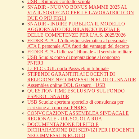
USB - Rinnovo contratto scuola
SNADIR - NUOVO BONUS MAMME 2025 AL
VIA IL SOSTEGNO PER LE LAVORATRICI CON
DUE O PIÙ FIGLI
SNADIR - INDIRE PUBBLICA IL MODELLO
AGGIORNATO DEL BILANCIO INIZIALE
DELLE COMPETENZE PER L’A.S. 2025/2026
FEDER ATA - L’oltraggio sistematico al personale
ATA Il personale ATA fuori dai vantaggi del decreto
FEDER ATA- Udienza Tribunale - Il servizio militare
USB Scuola: corso di preparazione al concorso
PNRR3
La FLC CGIL porta Passweb in tribunale
STIPENDI GARANTITI AI DOCENTI DI
RELIGIONE NEO IMMESSI IN RUOLO - SNADIR
Assemblea online DDL Gasparri - USB
QUESTION TIME ESCLUSIVO SUL FONDO
ESPERO - SNADIR
USB Scuola: apertura sportello di consulenza per
iscrizione al concorso PNRR3
CONVOCAZIONE ASSEMBLEA SINDACALE
REGIONALE - UIL SCUOLA RUA
DOCUMENTAZIONE DI RITO E
DICHIARAZIONE DEI SERVIZI PER I DOCENTI
NEO-IMMESSI IN RUOLO