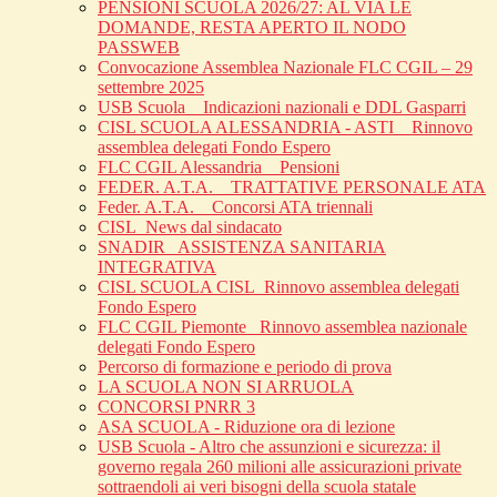
PENSIONI SCUOLA 2026/27: AL VIA LE
DOMANDE, RESTA APERTO IL NODO
PASSWEB
Convocazione Assemblea Nazionale FLC CGIL – 29
settembre 2025
USB Scuola _ Indicazioni nazionali e DDL Gasparri
CISL SCUOLA ALESSANDRIA - ASTI _ Rinnovo
assemblea delegati Fondo Espero
FLC CGIL Alessandria _ Pensioni
FEDER. A.T.A. _ TRATTATIVE PERSONALE ATA
Feder. A.T.A. _ Concorsi ATA triennali
CISL_News dal sindacato
SNADIR_ ASSISTENZA SANITARIA
INTEGRATIVA
CISL SCUOLA CISL_Rinnovo assemblea delegati
Fondo Espero
FLC CGIL Piemonte _Rinnovo assemblea nazionale
delegati Fondo Espero
Percorso di formazione e periodo di prova
LA SCUOLA NON SI ARRUOLA
CONCORSI PNRR 3
ASA SCUOLA - Riduzione ora di lezione
USB Scuola - Altro che assunzioni e sicurezza: il
governo regala 260 milioni alle assicurazioni private
sottraendoli ai veri bisogni della scuola statale