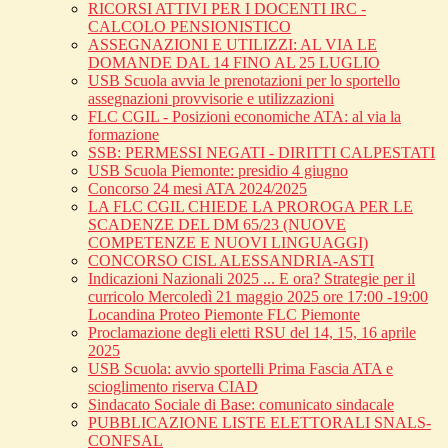
RICORSI ATTIVI PER I DOCENTI IRC -
CALCOLO PENSIONISTICO
ASSEGNAZIONI E UTILIZZI: AL VIA LE
DOMANDE DAL 14 FINO AL 25 LUGLIO
USB Scuola avvia le prenotazioni per lo sportello
assegnazioni provvisorie e utilizzazioni
FLC CGIL - Posizioni economiche ATA: al via la
formazione
SSB: PERMESSI NEGATI - DIRITTI CALPESTATI
USB Scuola Piemonte: presidio 4 giugno
Concorso 24 mesi ATA 2024/2025
LA FLC CGIL CHIEDE LA PROROGA PER LE
SCADENZE DEL DM 65/23 (NUOVE
COMPETENZE E NUOVI LINGUAGGI)
CONCORSO CISL ALESSANDRIA-ASTI
Indicazioni Nazionali 2025 ... E ora? Strategie per il
curricolo Mercoledì 21 maggio 2025 ore 17:00 -19:00
Locandina Proteo Piemonte FLC Piemonte
Proclamazione degli eletti RSU del 14, 15, 16 aprile
2025
USB Scuola: avvio sportelli Prima Fascia ATA e
scioglimento riserva CIAD
Sindacato Sociale di Base: comunicato sindacale
PUBBLICAZIONE LISTE ELETTORALI SNALS-
CONFSAL