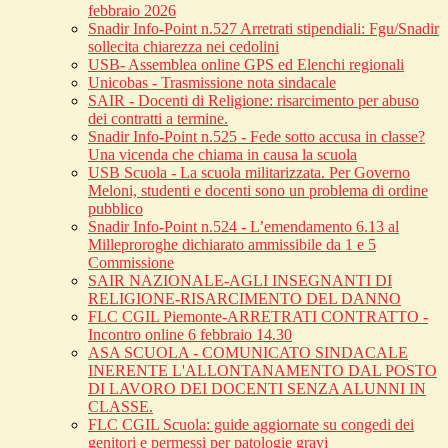
febbraio 2026
Snadir Info-Point n.527 Arretrati stipendiali: Fgu/Snadir
sollecita chiarezza nei cedolini
USB- Assemblea online GPS ed Elenchi regionali
Unicobas - Trasmissione nota sindacale
SAIR - Docenti di Religione: risarcimento per abuso
dei contratti a termine.
Snadir Info-Point n.525 - Fede sotto accusa in classe?
Una vicenda che chiama in causa la scuola
USB Scuola - La scuola militarizzata. Per Governo
Meloni, studenti e docenti sono un problema di ordine
pubblico
Snadir Info-Point n.524 - L’emendamento 6.13 al
Milleproroghe dichiarato ammissibile da 1 e 5
Commissione
SAIR NAZIONALE-AGLI INSEGNANTI DI
RELIGIONE-RISARCIMENTO DEL DANNO
FLC CGIL Piemonte-ARRETRATI CONTRATTO -
Incontro online 6 febbraio 14.30
ASA SCUOLA - COMUNICATO SINDACALE
INERENTE L'ALLONTANAMENTO DAL POSTO
DI LAVORO DEI DOCENTI SENZA ALUNNI IN
CLASSE.
FLC CGIL Scuola: guide aggiornate su congedi dei
genitori e permessi per patologie gravi