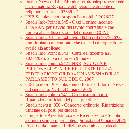
Snadir News n.856 - Mobilità territoriale/professionale
e Graduatoria Regionale del personale docente di
religione per l'a.s. 2026/2027
USB Scuola: apertura sportello mobilità 2026/27
Snadir Info-Point n.545 - Oggi il primo incontro
all’ARAN per l’avvio del tavolo contrattuale che
porterà alla sottoscrizione del prossimo CCNL
Snadir Info-Point n.544 - Mobilità scuola 2025/2028:
non firmiamo un contratto che cancella deroghe dopo
averle già applicate
Snadir Info-Point n.543 - Carta del docente a.s.
2025/2026: attiva da lunedì 9 marzo
Snadir Info-point n.542 PNRR, SCUOLA E
PERSONALE ATA: LE RICHIESTE DELLA
FEDERAZIONE GILDA– UNAMS/SNADIR AL
PARLAMENTO SUL DDL C. 2807
CISL scuola - A scuola, diamo forma al futuro - News
dal sindacato, N. 4 del 5 marzo 2026
Snadir Info-point n.541 - Concorso ordinario:
Ripartizione ufficiale dei posti per diocesi
Snadir news n. 850 - Concorso ordinario: Ripartizione
ufficiale dei posti per diocesi
Comparto e Area Istruzione e Ricerca settore Scuola
azioni di sciopero per l'intera giornata del 9 marzo 2026
FGU Gilda Unams - Indizione assemblea sindacale