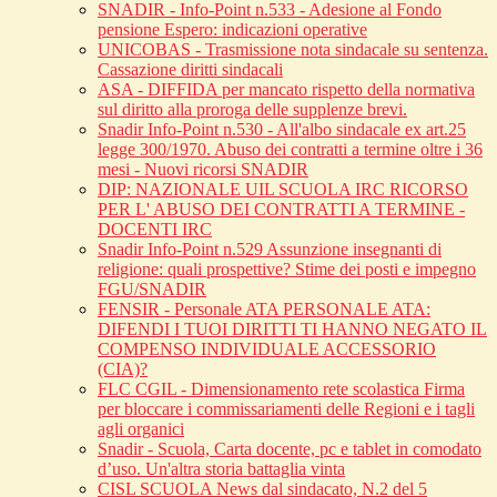
SNADIR - Info-Point n.533 - Adesione al Fondo
pensione Espero: indicazioni operative
UNICOBAS - Trasmissione nota sindacale su sentenza.
Cassazione diritti sindacali
ASA - DIFFIDA per mancato rispetto della normativa
sul diritto alla proroga delle supplenze brevi.
Snadir Info-Point n.530 - All'albo sindacale ex art.25
legge 300/1970. Abuso dei contratti a termine oltre i 36
mesi - Nuovi ricorsi SNADIR
DIP: NAZIONALE UIL SCUOLA IRC RICORSO
PER L' ABUSO DEI CONTRATTI A TERMINE -
DOCENTI IRC
Snadir Info-Point n.529 Assunzione insegnanti di
religione: quali prospettive? Stime dei posti e impegno
FGU/SNADIR
FENSIR - Personale ATA PERSONALE ATA:
DIFENDI I TUOI DIRITTI TI HANNO NEGATO IL
COMPENSO INDIVIDUALE ACCESSORIO
(CIA)?
FLC CGIL - Dimensionamento rete scolastica Firma
per bloccare i commissariamenti delle Regioni e i tagli
agli organici
Snadir - Scuola, Carta docente, pc e tablet in comodato
d’uso. Un'altra storia battaglia vinta
CISL SCUOLA News dal sindacato, N.2 del 5