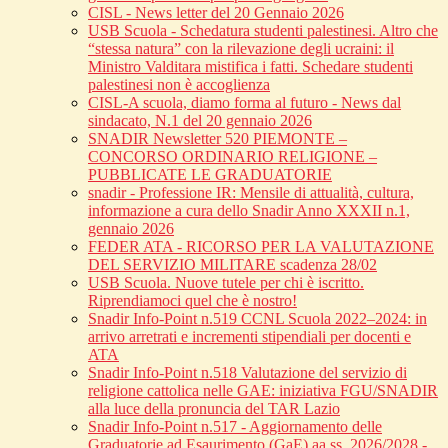
CISL - News letter del 20 Gennaio 2026
USB Scuola - Schedatura studenti palestinesi. Altro che
“stessa natura” con la rilevazione degli ucraini: il
Ministro Valditara mistifica i fatti. Schedare studenti
palestinesi non è accoglienza
CISL-A scuola, diamo forma al futuro - News dal
sindacato, N.1 del 20 gennaio 2026
SNADIR Newsletter 520 PIEMONTE –
CONCORSO ORDINARIO RELIGIONE –
PUBBLICATE LE GRADUATORIE
snadir - Professione IR: Mensile di attualità, cultura,
informazione a cura dello Snadir Anno XXXII n.1,
gennaio 2026
FEDER ATA - RICORSO PER LA VALUTAZIONE
DEL SERVIZIO MILITARE scadenza 28/02
USB Scuola. Nuove tutele per chi è iscritto.
Riprendiamoci quel che è nostro!
Snadir Info-Point n.519 CCNL Scuola 2022–2024: in
arrivo arretrati e incrementi stipendiali per docenti e
ATA
Snadir Info-Point n.518 Valutazione del servizio di
religione cattolica nelle GAE: iniziativa FGU/SNADIR
alla luce della pronuncia del TAR Lazio
Snadir Info-Point n.517 - Aggiornamento delle
Graduatorie ad Esaurimento (GaE) aa.ss. 2026/2028 -