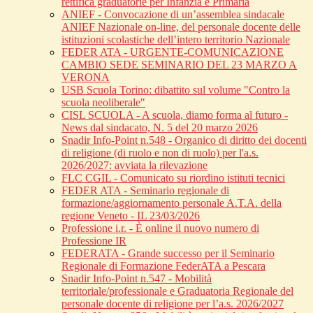
rettifica graduatorie per Infanzia e Primaria
ANIEF - Convocazione di un’assemblea sindacale
ANIEF Nazionale on-line, del personale docente delle
istituzioni scolastiche dell’intero territorio Nazionale
FEDER ATA - URGENTE-COMUNICAZIONE
CAMBIO SEDE SEMINARIO DEL 23 MARZO A
VERONA
USB Scuola Torino: dibattito sul volume "Contro la
scuola neoliberale"
CISL SCUOLA - A scuola, diamo forma al futuro -
News dal sindacato, N. 5 del 20 marzo 2026
Snadir Info-Point n.548 - Organico di diritto dei docenti
di religione (di ruolo e non di ruolo) per l'a.s.
2026/2027: avviata la rilevazione
FLC CGIL - Comunicato su riordino istituti tecnici
FEDER ATA - Seminario regionale di
formazione/aggiornamento personale A.T.A. della
regione Veneto - IL 23/03/2026
Professione i.r. - È online il nuovo numero di
Professione IR
FEDERATA - Grande successo per il Seminario
Regionale di Formazione FederATA a Pescara
Snadir Info-Point n.547 - Mobilità
territoriale/professionale e Graduatoria Regionale del
personale docente di religione per l’a.s. 2026/2027