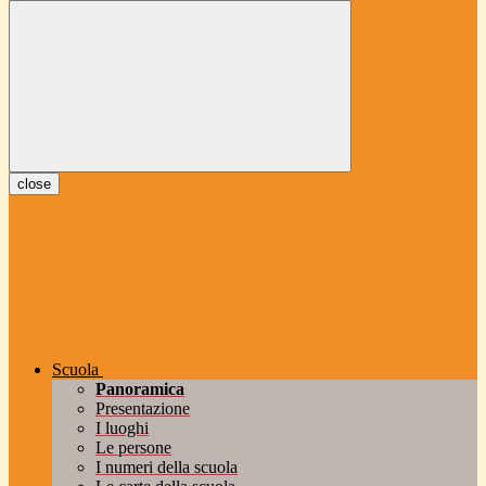
close
Scuola
Panoramica
Presentazione
I luoghi
Le persone
I numeri della scuola