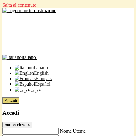
Salta al contenuto
Italiano
Italiano
English
Français
Español
عربى
Accedi
Accedi
button close
×
Nome Utente