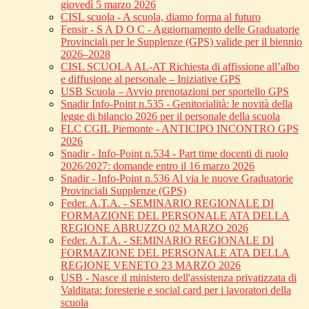
giovedì 5 marzo 2026
CISL scuola - A scuola, diamo forma al futuro
Fensir - S A D O C - Aggiornamento delle Graduatorie
Provinciali per le Supplenze (GPS) valide per il biennio
2026–2028
CISL SCUOLA AL-AT Richiesta di affissione all’albo
e diffusione al personale – Iniziative GPS
USB Scuola – Avvio prenotazioni per sportello GPS
Snadir Info-Point n.535 - Genitorialità: le novità della
legge di bilancio 2026 per il personale della scuola
FLC CGIL Piemonte - ANTICIPO INCONTRO GPS
2026
Snadir - Info-Point n.534 - Part time docenti di ruolo
2026/2027: domande entro il 16 marzo 2026
Snadir - Info-Point n.536 Al via le nuove Graduatorie
Provinciali Supplenze (GPS)
Feder. A.T.A. - SEMINARIO REGIONALE DI
FORMAZIONE DEL PERSONALE ATA DELLA
REGIONE ABRUZZO 02 MARZO 2026
Feder. A.T.A. - SEMINARIO REGIONALE DI
FORMAZIONE DEL PERSONALE ATA DELLA
REGIONE VENETO 23 MARZO 2026
USB - Nasce il ministero dell'assistenza privatizzata di
Valditara: foresterie e social card per i lavoratori della
scuola