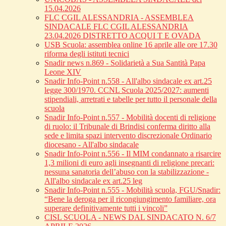
15.04.2026
FLC CGIL ALESSANDRIA - ASSEMBLEA
SINDACALE FLC CGIL ALESSANDRIA
23.04.2026 DISTRETTO ACQUI T E OVADA
USB Scuola: assemblea online 16 aprile alle ore 17.30
riforma degli istituti tecnici
Snadir news n.869 - Solidarietà a Sua Santità Papa
Leone XIV
Snadir Info-Point n.558 - All'albo sindacale ex art.25
legge 300/1970. CCNL Scuola 2025/2027: aumenti
stipendiali, arretrati e tabelle per tutto il personale della
scuola
Snadir Info-Point n.557 - Mobilità docenti di religione
di ruolo: il Tribunale di Brindisi conferma diritto alla
sede e limita spazi intervento discrezionale Ordinario
diocesano - All'albo sindacale
Snadir Info-Point n.556 - Il MIM condannato a risarcire
1,3 milioni di euro agli insegnanti di religione precari:
nessuna sanatoria dell’abuso con la stabilizzazione -
All'albo sindacale ex art.25 leg
Snadir Info-Point n.555 - Mobilità scuola, FGU/Snadir:
“Bene la deroga per il ricongiungimento familiare, ora
superare definitivamente tutti i vincoli”
CISL SCUOLA - NEWS DAL SINDACATO N. 6/7