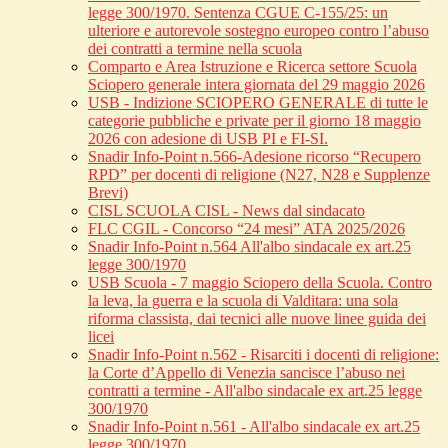
legge 300/1970. Sentenza CGUE C‑155/25: un
ulteriore e autorevole sostegno europeo contro l’abuso
dei contratti a termine nella scuola
Comparto e Area Istruzione e Ricerca settore Scuola
Sciopero generale intera giornata del 29 maggio 2026
USB - Indizione SCIOPERO GENERALE di tutte le
categorie pubbliche e private per il giorno 18 maggio
2026 con adesione di USB PI e FI-SI.
Snadir Info-Point n.566-Adesione ricorso “Recupero
RPD” per docenti di religione (N27, N28 e Supplenze
Brevi)
CISL SCUOLA CISL - News dal sindacato
FLC CGIL - Concorso “24 mesi” ATA 2025/2026
Snadir Info-Point n.564 All'albo sindacale ex art.25
legge 300/1970
USB Scuola - 7 maggio Sciopero della Scuola. Contro
la leva, la guerra e la scuola di Valditara: una sola
riforma classista, dai tecnici alle nuove linee guida dei
licei
Snadir Info-Point n.562 - Risarciti i docenti di religione:
la Corte d’Appello di Venezia sancisce l’abuso nei
contratti a termine - All'albo sindacale ex art.25 legge
300/1970
Snadir Info-Point n.561 - All'albo sindacale ex art.25
legge 300/1970.