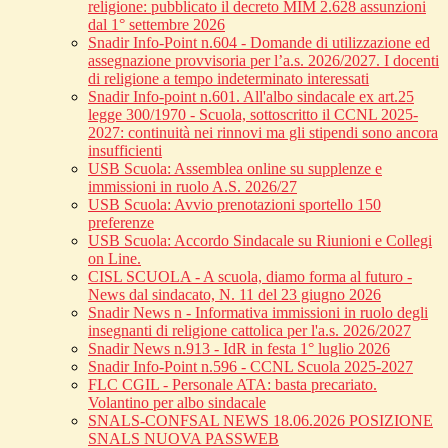
religione: pubblicato il decreto MIM 2.628 assunzioni
dal 1° settembre 2026
Snadir Info-Point n.604 - Domande di utilizzazione ed
assegnazione provvisoria per l’a.s. 2026/2027. I docenti
di religione a tempo indeterminato interessati
Snadir Info-point n.601. All'albo sindacale ex art.25
legge 300/1970 - Scuola, sottoscritto il CCNL 2025-
2027: continuità nei rinnovi ma gli stipendi sono ancora
insufficienti
USB Scuola: Assemblea online su supplenze e
immissioni in ruolo A.S. 2026/27
USB Scuola: Avvio prenotazioni sportello 150
preferenze
USB Scuola: Accordo Sindacale su Riunioni e Collegi
on Line.
CISL SCUOLA - A scuola, diamo forma al futuro -
News dal sindacato, N. 11 del 23 giugno 2026
Snadir News n - Informativa immissioni in ruolo degli
insegnanti di religione cattolica per l'a.s. 2026/2027
Snadir News n.913 - IdR in festa 1° luglio 2026
Snadir Info-Point n.596 - CCNL Scuola 2025-2027
FLC CGIL - Personale ATA: basta precariato.
Volantino per albo sindacale
SNALS-CONFSAL NEWS 18.06.2026 POSIZIONE
SNALS NUOVA PASSWEB