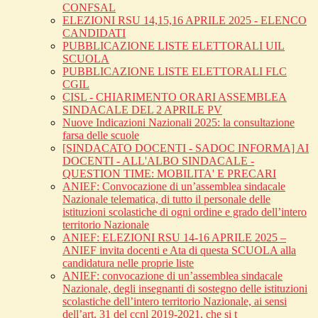
CONFSAL
ELEZIONI RSU 14,15,16 APRILE 2025 - ELENCO
CANDIDATI
PUBBLICAZIONE LISTE ELETTORALI UIL
SCUOLA
PUBBLICAZIONE LISTE ELETTORALI FLC
CGIL
CISL - CHIARIMENTO ORARI ASSEMBLEA
SINDACALE DEL 2 APRILE PV
Nuove Indicazioni Nazionali 2025: la consultazione
farsa delle scuole
[SINDACATO DOCENTI - SADOC INFORMA] AI
DOCENTI - ALL'ALBO SINDACALE -
QUESTION TIME: MOBILITA' E PRECARI
ANIEF: Convocazione di un’assemblea sindacale
Nazionale telematica, di tutto il personale delle
istituzioni scolastiche di ogni ordine e grado dell’intero
territorio Nazionale
ANIEF: ELEZIONI RSU 14-16 APRILE 2025 –
ANIEF invita docenti e Ata di questa SCUOLA alla
candidatura nelle proprie liste
ANIEF: convocazione di un’assemblea sindacale
Nazionale, degli insegnanti di sostegno delle istituzioni
scolastiche dell’intero territorio Nazionale, ai sensi
dell’art. 31 del ccnl 2019-2021, che si t