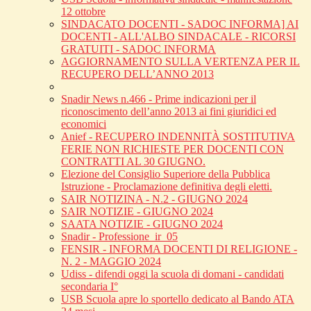
12 ottobre
SINDACATO DOCENTI - SADOC INFORMA] AI
DOCENTI - ALL'ALBO SINDACALE - RICORSI
GRATUITI - SADOC INFORMA
AGGIORNAMENTO SULLA VERTENZA PER IL
RECUPERO DELL’ANNO 2013
Snadir News n.466 - Prime indicazioni per il
riconoscimento dell’anno 2013 ai fini giuridici ed
economici
Anief - RECUPERO INDENNITÀ SOSTITUTIVA
FERIE NON RICHIESTE PER DOCENTI CON
CONTRATTI AL 30 GIUGNO.
Elezione del Consiglio Superiore della Pubblica
Istruzione - Proclamazione definitiva degli eletti.
SAIR NOTIZINA - N.2 - GIUGNO 2024
SAIR NOTIZIE - GIUGNO 2024
SAATA NOTIZIE - GIUGNO 2024
Snadir - Professione_ir_05
FENSIR - INFORMA DOCENTI DI RELIGIONE -
N. 2 - MAGGIO 2024
Udiss - difendi oggi la scuola di domani - candidati
secondaria I°
USB Scuola apre lo sportello dedicato al Bando ATA