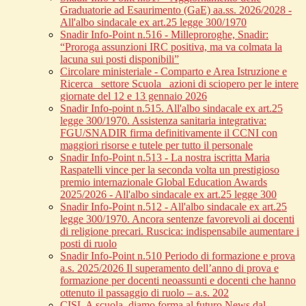
Graduatorie ad Esaurimento (GaE) aa.ss. 2026/2028 -
All'albo sindacale ex art.25 legge 300/1970
Snadir Info-Point n.516 - Milleproroghe, Snadir:
“Proroga assunzioni IRC positiva, ma va colmata la
lacuna sui posti disponibili”
Circolare ministeriale - Comparto e Area Istruzione e
Ricerca_ settore Scuola_ azioni di sciopero per le intere
giornate del 12 e 13 gennaio 2026
Snadir Info-point n.515. All'albo sindacale ex art.25
legge 300/1970. Assistenza sanitaria integrativa:
FGU/SNADIR firma definitivamente il CCNI con
maggiori risorse e tutele per tutto il personale
Snadir Info-Point n.513 - La nostra iscritta Maria
Raspatelli vince per la seconda volta un prestigioso
premio internazionale Global Education Awards
2025/2026 - All'albo sindacale ex art.25 legge 300
Snadir Info-Point n.512 - All'albo sindacale ex art.25
legge 300/1970. Ancora sentenze favorevoli ai docenti
di religione precari. Ruscica: indispensabile aumentare i
posti di ruolo
Snadir Info-Point n.510 Periodo di formazione e prova
a.s. 2025/2026 Il superamento dell’anno di prova e
formazione per docenti neoassunti e docenti che hanno
ottenuto il passaggio di ruolo – a.s. 202
CISL A scuola, diamo forma al futuro News dal