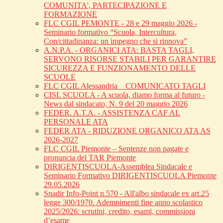
COMUNITA', PARTECIPAZIONE E
FORMAZIONE
FLC CGIL PEMONTE - 28 e 29 maggio 2026 -
Seminario formativo “Scuola, Intercultura,
Con/cittadinanza: un impegno che si rinnova”
A.N.P.A. - ORGANICI ATA: BASTA TAGLI,
SERVONO RISORSE STABILI PER GARANTIRE
SICUREZZA E FUNZIONAMENTO DELLE
SCUOLE
FLC CGIL Alessandria _ COMUNICATO TAGLI
CISL SCUOLA - A scuola, diamo forma al futuro -
News dal sindacato, N. 9 del 20 maggio 2026
FEDER. A.T.A. - ASSISTENZA CAF AL
PERSONALE ATA
FEDER ATA - RIDUZIONE ORGANICO ATA AS
2026-2027
FLC CGIL Piemonte – Sentenze non pagate e
pronuncia del TAR Piemonte
DIRIGENTISCUOLA-Assemblea Sindacale e
Seminario Formativo DIRIGENTISCUOLA Piemonte
29.05.2026
Snadir Info-Point n.570 - All'albo sindacale ex art.25
legge 300/1970. Adempimenti fine anno scolastico
2025/2026: scrutini, credito, esami, commissioni
d’esame