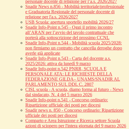
personale docente di religione per l’a.s. 2026/2027
Snadir News n.856 - Mobilità territoriale/professionale
e Graduatoria Regionale del personale docente di
religione per l'a.s. 2026/2027
USB Scuola: apertura sportello mobilità 2026/27
Snadir Info-Point n.545 - Oggi il primo incontro
all’ARAN per l’avvio del tavolo contrattuale che
porterà alla sottoscrizione del prossimo CCNL
Snadir Info-Point n.544 - Mobilità scuola 2025/2028:
non firmiamo un contratto che cancella deroghe dopo
averle già applicate
Snadir Info-Point n.543 - Carta del docente a.s.
2025/2026: attiva da lunedì 9 marzo
Snadir Info-point n.542 PNRR, SCUOLA E
PERSONALE ATA: LE RICHIESTE DELLA
FEDERAZIONE GILDA– UNAMS/SNADIR AL
PARLAMENTO SUL DDL C. 2807
CISL scuola - A scuola, diamo forma al futuro - News
dal sindacato, N. 4 del 5 marzo 2026
Snadir Info-point n.541 - Concorso ordinario:
Ripartizione ufficiale dei posti per diocesi
Snadir news n. 850 - Concorso ordinario: Ripartizione
ufficiale dei posti per diocesi
Comparto e Area Istruzione e Ricerca settore Scuola
azioni di sciopero per l'intera giornata del 9 marzo 2026