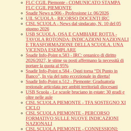
FLC CGIL Piemonte - COMUNICATO STAMPA
FLC CGIL PIEMONTE
Snadir News n.906 - Professione i.r. 06/2026
UIL SCUOLA - RICORSO DOCENTI IRC
CISL SCUOLA - News dal sindacato, N. 10 del 05
giugno 2026
USB SCUOLA, OSA E CAMBIARE ROTTA -
TAVOLA ROTONDA: INDICAZIONI NAZIONALI
E TRASFORMAZIONE DELLA SCUOLA. UNA
VICENDA ESEMPLARE
Snadir Info-Point n.583 - IRC: organico di diritto
2026/2027, le stime su posti affermano la necessità di
portare la quota al 95%
Snadir Info-Point n.584 - Oggi torna “Di Punto in
Banco”, In via del tutto eccezionale in diretta!
Snadir Info-Point n.512 - Piemonte: Graduatoria
regionale articolata per ambiti territoriali diocesani
USB Scuola - Le scuole bruciano in estate: 30 gradi e
oltre nelle aule
CISL SCUOLA PIEMONTE - TFA SOSTEGNO XI
CICLO
CISL SCUOLA PIEMONTE - PERCORSO
FORMATIVO SULLE NUOVE INDICAZIONI
NAZIONALI
CISL SCUOLA PIEMONTE - CONNESSIONI: