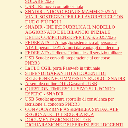
SOLARE 2026
USB - Rinnovo contratto scuola
SNADIR - NUOVO BONUS MAMME 2025 AL
VIA IL SOSTEGNO PER LE LAVORATRICI CON
DUE O PIÙ FIGLI
SNADIR - INDIRE PUBBLICA IL MODELLO
AGGIORNATO DEL BILANCIO INIZIALE
DELLE COMPETENZE PER L’A.S. 2025/2026
FEDER ATA - L’oltraggio sistematico al personale
ATA Il personale ATA fuori dai vantaggi del decreto
FEDER ATA- Udienza Tribunale - Il servizio militare
USB Scuola: corso di preparazione al concorso
PNRR3
La FLC CGIL porta Passweb in tribunale
STIPENDI GARANTITI AI DOCENTI DI
RELIGIONE NEO IMMESSI IN RUOLO - SNADIR
Assemblea online DDL Gasparri - USB
QUESTION TIME ESCLUSIVO SUL FONDO
ESPERO - SNADIR
USB Scuola: apertura sportello di consulenza per
iscrizione al concorso PNRR3
CONVOCAZIONE ASSEMBLEA SINDACALE
REGIONALE - UIL SCUOLA RUA
DOCUMENTAZIONE DI RITO E
DICHIARAZIONE DEI SERVIZI PER I DOCENTI