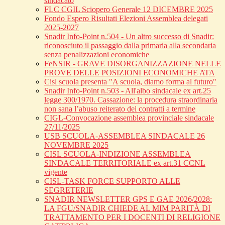
sindacato
FLC CGIL Sciopero Generale 12 DICEMBRE 2025
Fondo Espero Risultati Elezioni Assemblea delegati
2025-2027
Snadir Info-Point n.504 - Un altro successo di Snadir:
riconosciuto il passaggio dalla primaria alla secondaria
senza penalizzazioni economiche
FeNSIR - GRAVE DISORGANIZZAZIONE NELLE
PROVE DELLE POSIZIONI ECONOMICHE ATA
Cisl scuola presenta "A scuola, diamo forma al futuro"
Snadir Info-Point n.503 - All'albo sindacale ex art.25
legge 300/1970. Cassazione: la procedura straordinaria
non sana l’abuso reiterato dei contratti a termine
CIGL-Convocazione assemblea provinciale sindacale
27/11/2025
USB SCUOLA-ASSEMBLEA SINDACALE 26
NOVEMBRE 2025
CISL SCUOLA-INDIZIONE ASSEMBLEA
SINDACALE TERRITORIALE ex art.31 CCNL
vigente
CISL-TASK FORCE SUPPORTO ALLE
SEGRETERIE
SNADIR NEWSLETTER GPS E GAE 2026/2028:
LA FGU/SNADIR CHIEDE AL MIM PARITÀ DI
TRATTAMENTO PER I DOCENTI DI RELIGIONE