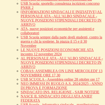
USB Scuola: sportello consulenza iscrizioni concorso
PNRR 2
[INFORMAZIONI SINDACALI E INIZIATIVE] AL
PERSONALE ATA - ALL'ALBO SINDACALE -
NUOVE POSIZIONI STIPENDIALI DECRETO IN
ARRIVO
ATA, nuove posizioni economiche per assistenti e
collaboratori
USB Scuola sempre dalla parte degli studenti, contro la
guerra e chi la sostiene. In piazza il 15 e il 30
Novembre
LE NUOVE POSIZIONI ECONOMICHE ATA
incontro 12 novembre 2024
AL PERSONALE ATA - ALL'ALBO SINDACALE -
NUOVE POSIZIONI STIPENDIALI DECRETO IN
ARRIVO
COBAS: ASSEMBLEA ON LINE MERCOLEDI' 13
NOVEMBRE ORE 17,30
USB SCUOLA - Assemblea online 28 ottobre ore 17
NEO IMMESSI IN RUOLO A.S. 2024/2025 - ANNO
DI PROVA E FORMAZIONE
SINDACATO INS. RELIGIONE - SAIR NOTIZIE
NASCE IL SINDACATO DEGLI ATA ANIEF
FEDERATA
USB Scuola - informativa sindacale - manifestazione