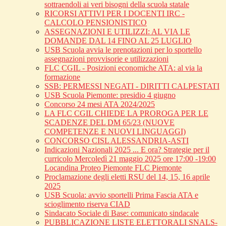
sottraendoli ai veri bisogni della scuola statale
RICORSI ATTIVI PER I DOCENTI IRC -
CALCOLO PENSIONISTICO
ASSEGNAZIONI E UTILIZZI: AL VIA LE
DOMANDE DAL 14 FINO AL 25 LUGLIO
USB Scuola avvia le prenotazioni per lo sportello
assegnazioni provvisorie e utilizzazioni
FLC CGIL - Posizioni economiche ATA: al via la
formazione
SSB: PERMESSI NEGATI - DIRITTI CALPESTATI
USB Scuola Piemonte: presidio 4 giugno
Concorso 24 mesi ATA 2024/2025
LA FLC CGIL CHIEDE LA PROROGA PER LE
SCADENZE DEL DM 65/23 (NUOVE
COMPETENZE E NUOVI LINGUAGGI)
CONCORSO CISL ALESSANDRIA-ASTI
Indicazioni Nazionali 2025 ... E ora? Strategie per il
curricolo Mercoledì 21 maggio 2025 ore 17:00 -19:00
Locandina Proteo Piemonte FLC Piemonte
Proclamazione degli eletti RSU del 14, 15, 16 aprile
2025
USB Scuola: avvio sportelli Prima Fascia ATA e
scioglimento riserva CIAD
Sindacato Sociale di Base: comunicato sindacale
PUBBLICAZIONE LISTE ELETTORALI SNALS-