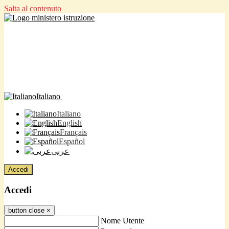
Salta al contenuto
Italiano
Italiano
English
Français
Español
عربى
Accedi
Accedi
button close
×
Nome Utente