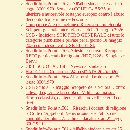
Snadir Info-Point n.567 - All'albo sindacale ex art.25
legge 300/1970. Sentenza CGUE C‑155/25: un
ulteriore e autorevole sostegno europeo contro l’abuso
dei contratti a termine nella scuola
Comparto e Area Istruzione e Ricerca settore Scuola
Sciopero generale intera giornata del 29 maggio 2026
USB - Indizione SCIOPERO GENERALE di tutte le
categorie pubbliche e private per il giorno 18 maggio
2026 con adesione di USB PI e FI-SI.
Snadir Info-Point n.566-Adesione ricorso “Recupero
RPD” per docenti di religione (N27, N28 e Supplenze
Brevi)
CISL SCUOLA CISL - News dal sindacato
FLC CGIL - Concorso “24 mesi” ATA 2025/2026
Snadir Info-Point n.564 All'albo sindacale ex art.25
legge 300/1970
USB Scuola - 7 maggio Sciopero della Scuola. Contro
la leva, la guerra e la scuola di Valditara: una sola
riforma classista, dai tecnici alle nuove linee guida dei
licei
Snadir Info-Point n.562 - Risarciti i docenti di religione:
la Corte d’Appello di Venezia sancisce l’abuso nei
contratti a termine - All'albo sindacale ex art.25 legge
300/1970
Snadir Info-Point n.561 - All'albo sindacale ex art.25