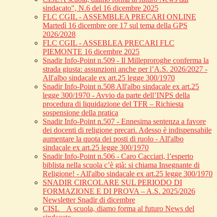
sindacato", N.6 del 16 dicembre 2025
FLC CGIL - ASSEMBLEA PRECARI ONLINE
Martedì 16 dicembre ore 17 sul tema della GPS
2026/2028
FLC CGIL - ASSEBLEA PRECARI FLC
PIEMONTE 16 dicembre 2025
Snadir Info-Point n.509 - Il Milleproroghe conferma la
strada giusta: assunzioni anche per l’A.S. 2026/2027 -
All'albo sindacale ex art.25 legge 300/1970
Snadir Info-Point n.508 All'albo sindacale ex art.25
legge 300/1970 - Avvio da parte dell’INPS della
procedura di liquidazione del TFR – Richiesta
sospensione della pratica
Snadir Info-Point n.507 - Ennesima sentenza a favore
dei docenti di religione precari. Adesso è indispensabile
aumentare la quota dei posti di ruolo - All'albo
sindacale ex art.25 legge 300/1970
Snadir Info-Point n.506 - Caro Cacciari, l’esperto
biblista nella scuola c’è già: si chiama Insegnante di
Religione! - All'albo sindacale ex art.25 legge 300/1970
SNADIR CIRCOLARE SUL PERIODO DI
FORMAZIONE E DI PROVA – A.S. 2025/2026
Newsletter Snadir di dicembre
CISL _ A scuola, diamo forma al futuro News del