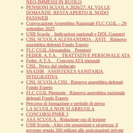
NEO-IMMESSI IN RUOLO
PENSIONI SCUOLA 2026/27: AL VIA LE
DOMANDE, RESTA APERTO IL NODO
PASSWEB
Convocazione Assemblea Nazionale FLC CGIL – 29
settembre 2025
USB Scuola _ Indicazioni nazionali e DDL Gasparri
CISL SCUOLA ALESSANDRIA - ASTI _ Rinnovo
assemblea delegati Fondo Espero
FLC CGIL Alessandria _ Pensioni
FEDER. A.T.A. _ TRATTATIVE PERSONALE ATA
Feder. A.T.A. _ Concorsi ATA triennali
CISL_News dal sindacato
SNADIR_ ASSISTENZA SANITARIA
INTEGRATIVA
CISL SCUOLA CISL_Rinnovo assemblea delegati
Fondo Espero
FLC CGIL Piemonte _Rinnovo assemblea nazionale
delegati Fondo Espero
Percorso di formazione e periodo di prova
LA SCUOLA NON SI ARRUOLA
CONCORSI PNRR 3
ASA SCUOLA - Riduzione ora di lezione
USB Scuola - Altro che assunzioni e sicurezza: il
governo regala 260 milioni alle assicurazioni private