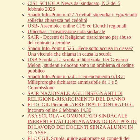
CISL SCUOLA News dal sindacato, N.2 del 5
febbraio 2026
Snadir Info-Point n.527 Arretrati stipendiali: Fgu/Snadir
sollecita chiarezza nei cedolini
USB- Assemblea online GPS ed Elenchi regionali
Unicobas - Trasmissione nota sindacale
SAIR - Docenti di Religione: risarcimento per abuso
dei contratti a termine.
Snadir Info-Point n.525 - Fede sotto accusa in classe?
Una vicenda che chiama in causa la scuola
USB Scuola - La scuola militarizzata. Per Governo
Meloni, studenti e docenti sono un problema di ordine
pubblico
Snadir Info-Point n.524 - L’emendamento 6.13 al
Milleproroghe dichiarato ammissibile da 1 e 5
Commissione
SAIR NAZIONALE-AGLI INSEGNANTI DI
RELIGIONE-RISARCIMENTO DEL DANNO
FLC CGIL Piemonte-ARRETRATI CONTRATTO -
Incontro online 6 febbraio 14.30
ASA SCUOLA - COMUNICATO SINDACALE
INERENTE L'ALLONTANAMENTO DAL POSTO
DI LAVORO DEI DOCENTI SENZA ALUNNI IN
CLASSE.
FLC CGIL Scuola: guide aggiornate su congedi dei