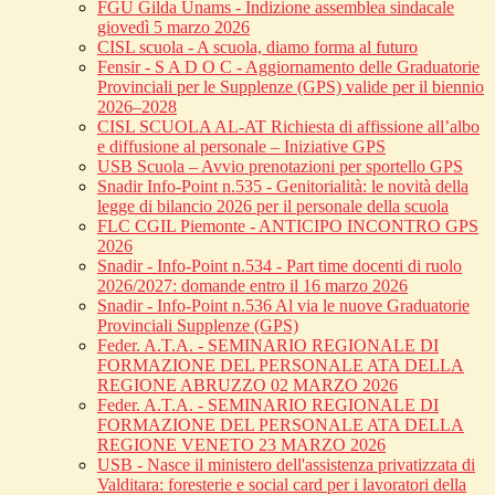
FGU Gilda Unams - Indizione assemblea sindacale
giovedì 5 marzo 2026
CISL scuola - A scuola, diamo forma al futuro
Fensir - S A D O C - Aggiornamento delle Graduatorie
Provinciali per le Supplenze (GPS) valide per il biennio
2026–2028
CISL SCUOLA AL-AT Richiesta di affissione all’albo
e diffusione al personale – Iniziative GPS
USB Scuola – Avvio prenotazioni per sportello GPS
Snadir Info-Point n.535 - Genitorialità: le novità della
legge di bilancio 2026 per il personale della scuola
FLC CGIL Piemonte - ANTICIPO INCONTRO GPS
2026
Snadir - Info-Point n.534 - Part time docenti di ruolo
2026/2027: domande entro il 16 marzo 2026
Snadir - Info-Point n.536 Al via le nuove Graduatorie
Provinciali Supplenze (GPS)
Feder. A.T.A. - SEMINARIO REGIONALE DI
FORMAZIONE DEL PERSONALE ATA DELLA
REGIONE ABRUZZO 02 MARZO 2026
Feder. A.T.A. - SEMINARIO REGIONALE DI
FORMAZIONE DEL PERSONALE ATA DELLA
REGIONE VENETO 23 MARZO 2026
USB - Nasce il ministero dell'assistenza privatizzata di
Valditara: foresterie e social card per i lavoratori della