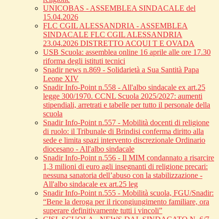
UNICOBAS - ASSEMBLEA SINDACALE del
15.04.2026
FLC CGIL ALESSANDRIA - ASSEMBLEA
SINDACALE FLC CGIL ALESSANDRIA
23.04.2026 DISTRETTO ACQUI T E OVADA
USB Scuola: assemblea online 16 aprile alle ore 17.30
riforma degli istituti tecnici
Snadir news n.869 - Solidarietà a Sua Santità Papa
Leone XIV
Snadir Info-Point n.558 - All'albo sindacale ex art.25
legge 300/1970. CCNL Scuola 2025/2027: aumenti
stipendiali, arretrati e tabelle per tutto il personale della
scuola
Snadir Info-Point n.557 - Mobilità docenti di religione
di ruolo: il Tribunale di Brindisi conferma diritto alla
sede e limita spazi intervento discrezionale Ordinario
diocesano - All'albo sindacale
Snadir Info-Point n.556 - Il MIM condannato a risarcire
1,3 milioni di euro agli insegnanti di religione precari:
nessuna sanatoria dell’abuso con la stabilizzazione -
All'albo sindacale ex art.25 leg
Snadir Info-Point n.555 - Mobilità scuola, FGU/Snadir:
“Bene la deroga per il ricongiungimento familiare, ora
superare definitivamente tutti i vincoli”