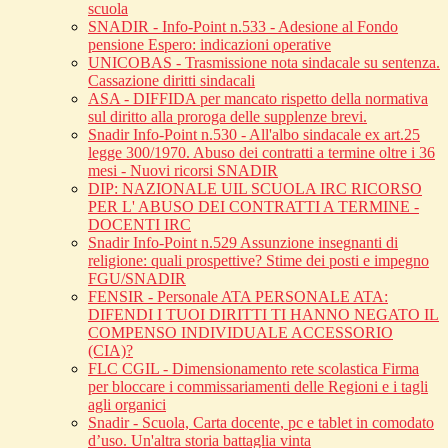
scuola
SNADIR - Info-Point n.533 - Adesione al Fondo
pensione Espero: indicazioni operative
UNICOBAS - Trasmissione nota sindacale su sentenza.
Cassazione diritti sindacali
ASA - DIFFIDA per mancato rispetto della normativa
sul diritto alla proroga delle supplenze brevi.
Snadir Info-Point n.530 - All'albo sindacale ex art.25
legge 300/1970. Abuso dei contratti a termine oltre i 36
mesi - Nuovi ricorsi SNADIR
DIP: NAZIONALE UIL SCUOLA IRC RICORSO
PER L' ABUSO DEI CONTRATTI A TERMINE -
DOCENTI IRC
Snadir Info-Point n.529 Assunzione insegnanti di
religione: quali prospettive? Stime dei posti e impegno
FGU/SNADIR
FENSIR - Personale ATA PERSONALE ATA:
DIFENDI I TUOI DIRITTI TI HANNO NEGATO IL
COMPENSO INDIVIDUALE ACCESSORIO
(CIA)?
FLC CGIL - Dimensionamento rete scolastica Firma
per bloccare i commissariamenti delle Regioni e i tagli
agli organici
Snadir - Scuola, Carta docente, pc e tablet in comodato
d’uso. Un'altra storia battaglia vinta