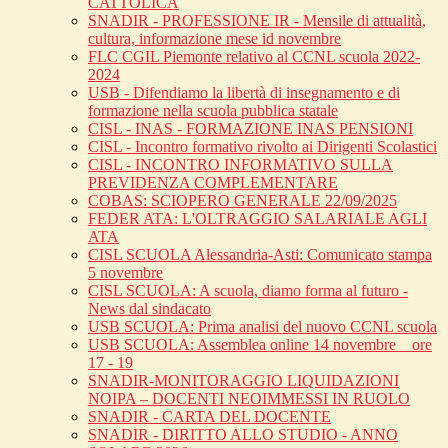
CATTOLICA
SNADIR - PROFESSIONE IR - Mensile di attualità,
cultura, informazione mese id novembre
FLC CGIL Piemonte relativo al CCNL scuola 2022-
2024
USB - Difendiamo la libertà di insegnamento e di
formazione nella scuola pubblica statale
CISL - INAS - FORMAZIONE INAS PENSIONI
CISL - Incontro formativo rivolto ai Dirigenti Scolastici
CISL - INCONTRO INFORMATIVO SULLA
PREVIDENZA COMPLEMENTARE
COBAS: SCIOPERO GENERALE 22/09/2025
FEDER ATA: L'OLTRAGGIO SALARIALE AGLI
ATA
CISL SCUOLA Alessandria-Asti: Comunicato stampa
5 novembre
CISL SCUOLA: A scuola, diamo forma al futuro -
News dal sindacato
USB SCUOLA: Prima analisi del nuovo CCNL scuola
USB SCUOLA: Assemblea online 14 novembre _ ore
17 - 19
SNADIR-MONITORAGGIO LIQUIDAZIONI
NOIPA – DOCENTI NEOIMMESSI IN RUOLO
SNADIR - CARTA DEL DOCENTE
SNADIR - DIRITTO ALLO STUDIO - ANNO