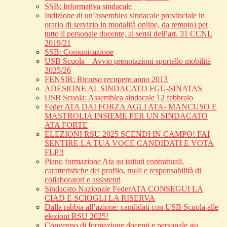
SSB: Informativa sindacale
Indizione di un’assemblea sindacale provinciale in
orario di servizio in modalità online, da remoto) per
tutto il personale docente, ai sensi dell’art. 31 CCNL
2019/21
SSB: Comunicazione
USB Scuola – Avvio prenotazioni sportello mobilità
2025/26
FENSIR: Ricorso recupero anno 2013
ADESIONE AL SINDACATO FGU-SINATAS
USB Scuola: Assemblea sindacale 12 febbraio
Feder ATA DAI FORZA AGLI ATA- MANCUSO E
MASTROLIA INSIEME PER UN SINDACATO
ATA FORTE
ELEZIONI RSU 2025 SCENDI IN CAMPO! FAI
SENTIRE LA TUA VOCE CANDIDATI E VOTA
FLP!!
Piano formazione Ata su istituti contrattuali,
caratteristiche del profilo, ruoli e responsabilità di
collaboratori e assistenti
Sindacato Nazionale FederATA CONSEGUI LA
CIAD E SCIOGLI LA RISERVA
Dalla rabbia all’azione: candidati con USB Scuola alle
elezioni RSU 2025!
Convegno di formazione docenti e personale ata