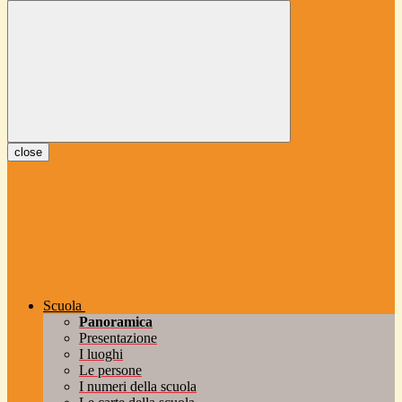
close
Scuola
Panoramica
Presentazione
I luoghi
Le persone
I numeri della scuola