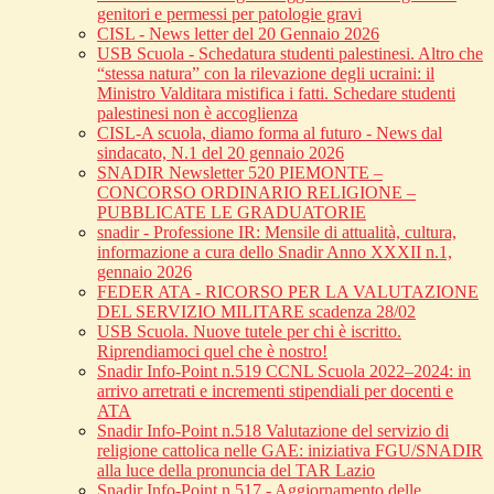
genitori e permessi per patologie gravi
CISL - News letter del 20 Gennaio 2026
USB Scuola - Schedatura studenti palestinesi. Altro che
“stessa natura” con la rilevazione degli ucraini: il
Ministro Valditara mistifica i fatti. Schedare studenti
palestinesi non è accoglienza
CISL-A scuola, diamo forma al futuro - News dal
sindacato, N.1 del 20 gennaio 2026
SNADIR Newsletter 520 PIEMONTE –
CONCORSO ORDINARIO RELIGIONE –
PUBBLICATE LE GRADUATORIE
snadir - Professione IR: Mensile di attualità, cultura,
informazione a cura dello Snadir Anno XXXII n.1,
gennaio 2026
FEDER ATA - RICORSO PER LA VALUTAZIONE
DEL SERVIZIO MILITARE scadenza 28/02
USB Scuola. Nuove tutele per chi è iscritto.
Riprendiamoci quel che è nostro!
Snadir Info-Point n.519 CCNL Scuola 2022–2024: in
arrivo arretrati e incrementi stipendiali per docenti e
ATA
Snadir Info-Point n.518 Valutazione del servizio di
religione cattolica nelle GAE: iniziativa FGU/SNADIR
alla luce della pronuncia del TAR Lazio
Snadir Info-Point n.517 - Aggiornamento delle