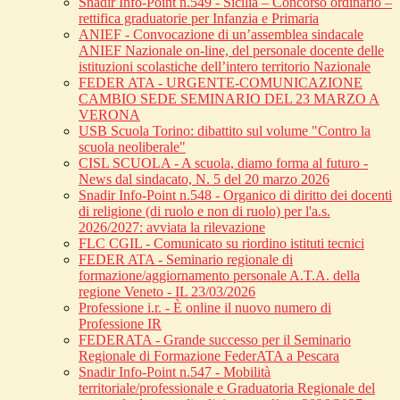
Snadir Info-Point n.549 - Sicilia – Concorso ordinario –
rettifica graduatorie per Infanzia e Primaria
ANIEF - Convocazione di un’assemblea sindacale
ANIEF Nazionale on-line, del personale docente delle
istituzioni scolastiche dell’intero territorio Nazionale
FEDER ATA - URGENTE-COMUNICAZIONE
CAMBIO SEDE SEMINARIO DEL 23 MARZO A
VERONA
USB Scuola Torino: dibattito sul volume "Contro la
scuola neoliberale"
CISL SCUOLA - A scuola, diamo forma al futuro -
News dal sindacato, N. 5 del 20 marzo 2026
Snadir Info-Point n.548 - Organico di diritto dei docenti
di religione (di ruolo e non di ruolo) per l'a.s.
2026/2027: avviata la rilevazione
FLC CGIL - Comunicato su riordino istituti tecnici
FEDER ATA - Seminario regionale di
formazione/aggiornamento personale A.T.A. della
regione Veneto - IL 23/03/2026
Professione i.r. - È online il nuovo numero di
Professione IR
FEDERATA - Grande successo per il Seminario
Regionale di Formazione FederATA a Pescara
Snadir Info-Point n.547 - Mobilità
territoriale/professionale e Graduatoria Regionale del