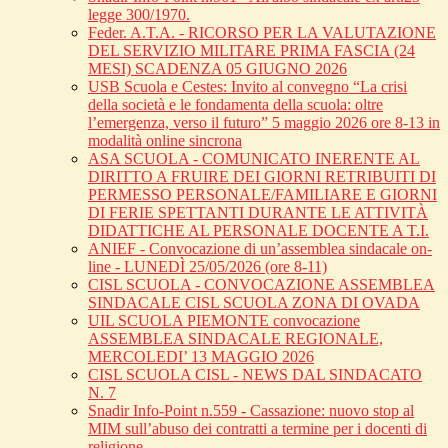
legge 300/1970.
Feder. A.T.A. - RICORSO PER LA VALUTAZIONE
DEL SERVIZIO MILITARE PRIMA FASCIA (24
MESI) SCADENZA 05 GIUGNO 2026
USB Scuola e Cestes: Invito al convegno “La crisi
della società e le fondamenta della scuola: oltre
l’emergenza, verso il futuro” 5 maggio 2026 ore 8-13 in
modalità online sincrona
ASA SCUOLA - COMUNICATO INERENTE AL
DIRITTO A FRUIRE DEI GIORNI RETRIBUITI DI
PERMESSO PERSONALE/FAMILIARE E GIORNI
DI FERIE SPETTANTI DURANTE LE ATTIVITÀ
DIDATTICHE AL PERSONALE DOCENTE A T.I.
ANIEF - Convocazione di un’assemblea sindacale on-
line - LUNEDÌ 25/05/2026 (ore 8-11)
CISL SCUOLA - CONVOCAZIONE ASSEMBLEA
SINDACALE CISL SCUOLA ZONA DI OVADA
UIL SCUOLA PIEMONTE convocazione
ASSEMBLEA SINDACALE REGIONALE,
MERCOLEDI’ 13 MAGGIO 2026
CISL SCUOLA CISL - NEWS DAL SINDACATO
N. 7
Snadir Info-Point n.559 - Cassazione: nuovo stop al
MIM sull’abuso dei contratti a termine per i docenti di
religione