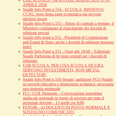
CISL SCUOLA - NEWS DAL SINDACATO N. 6/7
APRILE 2026
Snadir Info-Point n.554 - SCUOLA, RINNOVO
CCNL: bene firma parte economica ma servono
ulteriori risorse
Snadir Info-Point n.553 - Abuso di contratti a termine, il
Ministero condannato al risarcimento dei docenti di
religione precari
Snadir Info-point n.552 - Presidenti di Commissione
agli Esami di Stato: anche i docenti di religione possono
farlo!
Snadir Info-Point n.551 - Oggi alle 18:00 – Editoriale
Snadir Parleremo di tre temi centrali per i docenti di
religione.
USB SCUOLA: PER UNA SCUOLA SICURA
SERVONO INVESTIMENTI, NON METAL
DETECTOR!
Snadir Info-Point n.550-Senato, audizione FGU/Snadir
su povertà educativa e dispersione scolastica: necessaria
una strategia strutturale
FLC CGIL Piemonte - Convocazione assemblea
sindacale regionale in orario di servizio per tutto il
personale docente - 13 aprile ore 8:00
FENSIR - AI DOCENTI DI POSTO NORMALE E
SOSTEGNO COMUNICATO