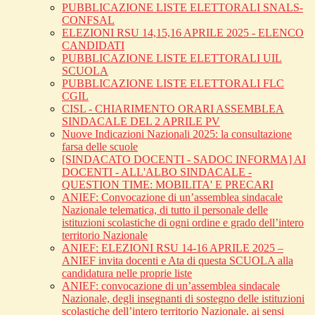
PUBBLICAZIONE LISTE ELETTORALI SNALS-
CONFSAL
ELEZIONI RSU 14,15,16 APRILE 2025 - ELENCO
CANDIDATI
PUBBLICAZIONE LISTE ELETTORALI UIL
SCUOLA
PUBBLICAZIONE LISTE ELETTORALI FLC
CGIL
CISL - CHIARIMENTO ORARI ASSEMBLEA
SINDACALE DEL 2 APRILE PV
Nuove Indicazioni Nazionali 2025: la consultazione
farsa delle scuole
[SINDACATO DOCENTI - SADOC INFORMA] AI
DOCENTI - ALL'ALBO SINDACALE -
QUESTION TIME: MOBILITA' E PRECARI
ANIEF: Convocazione di un’assemblea sindacale
Nazionale telematica, di tutto il personale delle
istituzioni scolastiche di ogni ordine e grado dell’intero
territorio Nazionale
ANIEF: ELEZIONI RSU 14-16 APRILE 2025 –
ANIEF invita docenti e Ata di questa SCUOLA alla
candidatura nelle proprie liste
ANIEF: convocazione di un’assemblea sindacale
Nazionale, degli insegnanti di sostegno delle istituzioni
scolastiche dell’intero territorio Nazionale, ai sensi