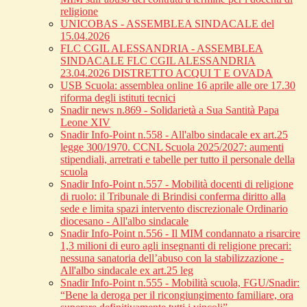
religione
UNICOBAS - ASSEMBLEA SINDACALE del
15.04.2026
FLC CGIL ALESSANDRIA - ASSEMBLEA
SINDACALE FLC CGIL ALESSANDRIA
23.04.2026 DISTRETTO ACQUI T E OVADA
USB Scuola: assemblea online 16 aprile alle ore 17.30
riforma degli istituti tecnici
Snadir news n.869 - Solidarietà a Sua Santità Papa
Leone XIV
Snadir Info-Point n.558 - All'albo sindacale ex art.25
legge 300/1970. CCNL Scuola 2025/2027: aumenti
stipendiali, arretrati e tabelle per tutto il personale della
scuola
Snadir Info-Point n.557 - Mobilità docenti di religione
di ruolo: il Tribunale di Brindisi conferma diritto alla
sede e limita spazi intervento discrezionale Ordinario
diocesano - All'albo sindacale
Snadir Info-Point n.556 - Il MIM condannato a risarcire
1,3 milioni di euro agli insegnanti di religione precari:
nessuna sanatoria dell’abuso con la stabilizzazione -
All'albo sindacale ex art.25 leg
Snadir Info-Point n.555 - Mobilità scuola, FGU/Snadir:
“Bene la deroga per il ricongiungimento familiare, ora