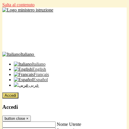
Salta al contenuto
Italiano
Italiano
English
Français
Español
عربى
Accedi
Accedi
button close
×
Nome Utente