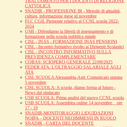
TRATTAMENTO PER I DOCENTI DI RELIGIONE
CATTOLICA
SNADIR - PROFESSIONE IR - Mensile di attualità,
cultura, informazione mese id novembre
FLC CGIL Piemonte relativo al CCNL scuola 2022-
2024
USB - Difendiamo la libertà di insegnamento e di
formazione nella scuola pubblica statale
CISL - INAS - FORMAZIONE INAS PENSIONI
CISL - Incontro formativo rivolto ai Dirigenti Scolastici
CISL - INCONTRO INFORMATIVO SULLA
PREVIDENZA COMPLEMENTARE
COBAS: SCIOPERO GENERALE 22/09/2025
FEDER ATA: L'OLTRAGGIO SALARIALE AGLI
ATA
CISL SCUOLA Alessandria-Asti: Comunicato stampa
5 novembre
CISL SCUOLA: A scuola, diamo forma al futuro -
News dal sindacato
USB SCUOLA: Prima analisi del nuovo CCNL scuola
USB SCUOLA: Assemblea online 14 novembre _ ore
17 - 19
SNADIR-MONITORAGGIO LIQUIDAZIONI
NOIPA – DOCENTI NEOIMMESSI IN RUOLO
SNADIR - CARTA DEL DOCENTE