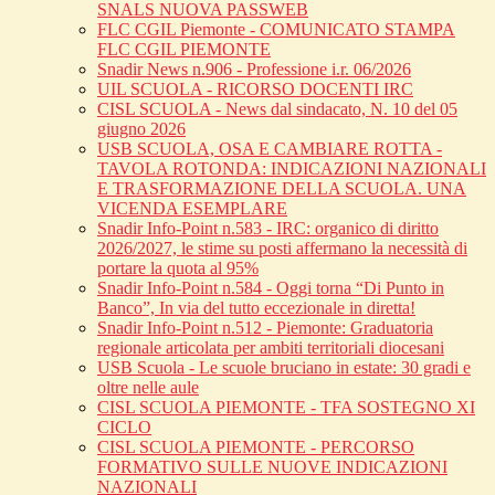
SNALS NUOVA PASSWEB
FLC CGIL Piemonte - COMUNICATO STAMPA
FLC CGIL PIEMONTE
Snadir News n.906 - Professione i.r. 06/2026
UIL SCUOLA - RICORSO DOCENTI IRC
CISL SCUOLA - News dal sindacato, N. 10 del 05
giugno 2026
USB SCUOLA, OSA E CAMBIARE ROTTA -
TAVOLA ROTONDA: INDICAZIONI NAZIONALI
E TRASFORMAZIONE DELLA SCUOLA. UNA
VICENDA ESEMPLARE
Snadir Info-Point n.583 - IRC: organico di diritto
2026/2027, le stime su posti affermano la necessità di
portare la quota al 95%
Snadir Info-Point n.584 - Oggi torna “Di Punto in
Banco”, In via del tutto eccezionale in diretta!
Snadir Info-Point n.512 - Piemonte: Graduatoria
regionale articolata per ambiti territoriali diocesani
USB Scuola - Le scuole bruciano in estate: 30 gradi e
oltre nelle aule
CISL SCUOLA PIEMONTE - TFA SOSTEGNO XI
CICLO
CISL SCUOLA PIEMONTE - PERCORSO
FORMATIVO SULLE NUOVE INDICAZIONI
NAZIONALI