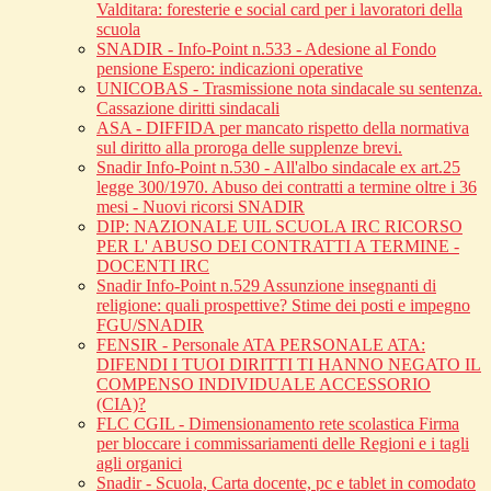
Valditara: foresterie e social card per i lavoratori della
scuola
SNADIR - Info-Point n.533 - Adesione al Fondo
pensione Espero: indicazioni operative
UNICOBAS - Trasmissione nota sindacale su sentenza.
Cassazione diritti sindacali
ASA - DIFFIDA per mancato rispetto della normativa
sul diritto alla proroga delle supplenze brevi.
Snadir Info-Point n.530 - All'albo sindacale ex art.25
legge 300/1970. Abuso dei contratti a termine oltre i 36
mesi - Nuovi ricorsi SNADIR
DIP: NAZIONALE UIL SCUOLA IRC RICORSO
PER L' ABUSO DEI CONTRATTI A TERMINE -
DOCENTI IRC
Snadir Info-Point n.529 Assunzione insegnanti di
religione: quali prospettive? Stime dei posti e impegno
FGU/SNADIR
FENSIR - Personale ATA PERSONALE ATA:
DIFENDI I TUOI DIRITTI TI HANNO NEGATO IL
COMPENSO INDIVIDUALE ACCESSORIO
(CIA)?
FLC CGIL - Dimensionamento rete scolastica Firma
per bloccare i commissariamenti delle Regioni e i tagli
agli organici
Snadir - Scuola, Carta docente, pc e tablet in comodato