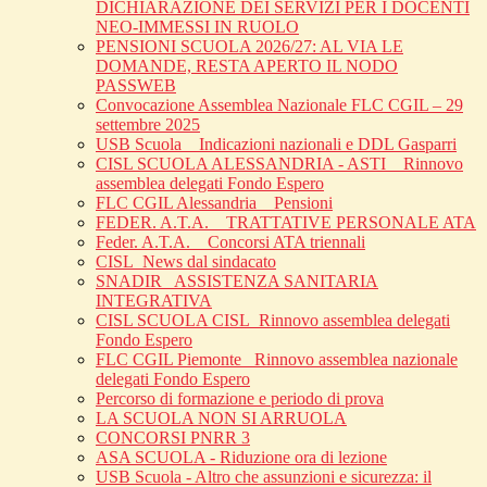
DICHIARAZIONE DEI SERVIZI PER I DOCENTI
NEO-IMMESSI IN RUOLO
PENSIONI SCUOLA 2026/27: AL VIA LE
DOMANDE, RESTA APERTO IL NODO
PASSWEB
Convocazione Assemblea Nazionale FLC CGIL – 29
settembre 2025
USB Scuola _ Indicazioni nazionali e DDL Gasparri
CISL SCUOLA ALESSANDRIA - ASTI _ Rinnovo
assemblea delegati Fondo Espero
FLC CGIL Alessandria _ Pensioni
FEDER. A.T.A. _ TRATTATIVE PERSONALE ATA
Feder. A.T.A. _ Concorsi ATA triennali
CISL_News dal sindacato
SNADIR_ ASSISTENZA SANITARIA
INTEGRATIVA
CISL SCUOLA CISL_Rinnovo assemblea delegati
Fondo Espero
FLC CGIL Piemonte _Rinnovo assemblea nazionale
delegati Fondo Espero
Percorso di formazione e periodo di prova
LA SCUOLA NON SI ARRUOLA
CONCORSI PNRR 3
ASA SCUOLA - Riduzione ora di lezione
USB Scuola - Altro che assunzioni e sicurezza: il