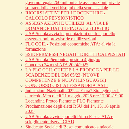
governo regala 260 milioni alle assicurazioni private
sottraendoli ai veri bisogni della scuola statale
RICORSI ATTIVI PER I DOCENTI IRC -
CALCOLO PENSIONISTICO
ASSEGNAZIONI E UTILIZZI: AL VIA LE
DOMANDE DAL 14 FINO AL 25 LUGLIO
USB Scuola avvia le prenotazioni per lo sportello
assegnazioni provvisorie e utilizzazioni
FLC CGIL - Posizioni economiche ATA: al via la
formazione
SSB: PERMESSI NEGATI - DIRITTI CALPESTATI
USB Scuola Piemonte: presidio 4 giugno
Concorso 24 mesi ATA 2024/2025
LA FLC CGIL CHIEDE LA PROROGA PER LE
SCADENZE DEL DM 65/23 (NUOVE
COMPETENZE E NUOVI LINGUAGGI)
CONCORSO CISL ALESSANDRIA-ASTI
Indicazioni Nazionali 2025 ... E ora? Strategie per il
curricolo Mercoledì 21 maggio 2025 ore 17:00 -19:00
Locandina Proteo Piemonte FLC Piemonte
Proclamazione degli eletti RSU del 14, 15, 16 aprile
2025
USB Scuola: avvio sportelli Prima Fascia ATA e
scioglimento riserva CIAD
Sindacato Sociale di Base: comunicato sindacale