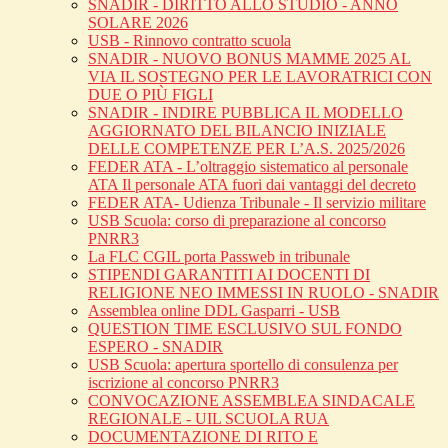
SNADIR - DIRITTO ALLO STUDIO - ANNO
SOLARE 2026
USB - Rinnovo contratto scuola
SNADIR - NUOVO BONUS MAMME 2025 AL
VIA IL SOSTEGNO PER LE LAVORATRICI CON
DUE O PIÙ FIGLI
SNADIR - INDIRE PUBBLICA IL MODELLO
AGGIORNATO DEL BILANCIO INIZIALE
DELLE COMPETENZE PER L’A.S. 2025/2026
FEDER ATA - L’oltraggio sistematico al personale
ATA Il personale ATA fuori dai vantaggi del decreto
FEDER ATA- Udienza Tribunale - Il servizio militare
USB Scuola: corso di preparazione al concorso
PNRR3
La FLC CGIL porta Passweb in tribunale
STIPENDI GARANTITI AI DOCENTI DI
RELIGIONE NEO IMMESSI IN RUOLO - SNADIR
Assemblea online DDL Gasparri - USB
QUESTION TIME ESCLUSIVO SUL FONDO
ESPERO - SNADIR
USB Scuola: apertura sportello di consulenza per
iscrizione al concorso PNRR3
CONVOCAZIONE ASSEMBLEA SINDACALE
REGIONALE - UIL SCUOLA RUA
DOCUMENTAZIONE DI RITO E