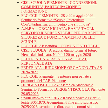
CISL SCUOLA PIEMONTE - CONNESSIONI:
COMUNITA', PARTECIPAZIONE E
FORMAZIONE
FLC CGIL PEMONTE - 28 e 29 maggio 2026 -
Seminario formativo “Scuola, Intercultura,
Con/cittadinanza: un impegno che si rinnova”
A.N.P.A. - ORGANICI ATA: BASTA TAGLI,
SERVONO RISORSE STABILI PER GARANTIRE
SICUREZZA E FUNZIONAMENTO DELLE
SCUOLE
FLC CGIL Alessandria _ COMUNICATO TAGLI
CISL SCUOLA - A scuola, diamo forma al futuro -
News dal sindacato, N. 9 del 20 maggio 2026
FEDER. A.T.A. - ASSISTENZA CAF AL
PERSONALE ATA
FEDER ATA - RIDUZIONE ORGANICO ATA AS
2026-2027
FLC CGIL Piemonte – Sentenze non pagate e
pronuncia del TAR Piemonte
DIRIGENTISCUOLA-Assemblea Sindacale e
Seminario Formativo DIRIGENTISCUOLA Piemonte
29.05.2026
Snadir Info-Point n.570 - All'albo sindacale ex art.25
legge 300/1970. Adempimenti fine anno scolastico
2025/2026: scrutini, credito, esami, commissioni