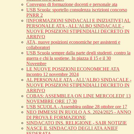
Convegno di formazione docenti e personale ata
USB Scuola: sportello consulenza iscrizioni concorso
PNRR 2
[INFORMAZIONI SINDACALI E INIZIATIVE] AL
PERSONALE ATA - ALL'ALBO SINDACALE -
NUOVE POSIZIONI STIPENDIALI DECRETO IN
ARRIVO
ATA, nuove posizioni economiche per assistenti e
collaboratori
USB Scuola sempre dalla parte degli studenti, contro la
guerra e chi la sostiene. In piazza il 15 e il 30
Novembre
LE NUOVE POSIZIONI ECONOMICHE ATA
incontro 12 novembre 2024
AL PERSONALE ATA - ALL'ALBO SINDACALE -
NUOVE POSIZIONI STIPENDIALI DECRETO IN
ARRIVO
COBAS: ASSEMBLEA ON LINE MERCOLEDI' 13
NOVEMBRE ORE 17,30
USB SCUOLA - Assemblea online 28 ottobre ore 17
NEO IMMESSI IN RUOLO A.S. 2024/2025 - ANNO
DI PROVA E FORMAZIONE
SINDACATO INS. RELIGIONE - SAIR NOTIZIE
NASCE IL SINDACATO DEGLI ATA ANIEF
FEDERATA