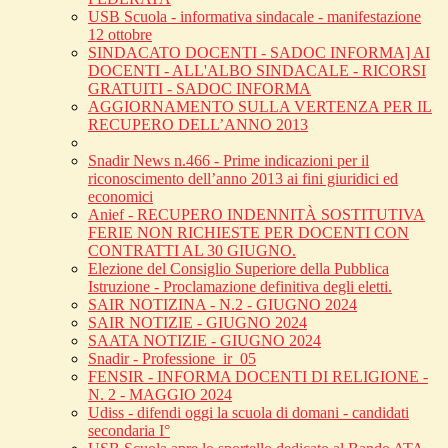
USB Scuola - informativa sindacale - manifestazione
12 ottobre
SINDACATO DOCENTI - SADOC INFORMA] AI
DOCENTI - ALL'ALBO SINDACALE - RICORSI
GRATUITI - SADOC INFORMA
AGGIORNAMENTO SULLA VERTENZA PER IL
RECUPERO DELL’ANNO 2013
Snadir News n.466 - Prime indicazioni per il
riconoscimento dell’anno 2013 ai fini giuridici ed
economici
Anief - RECUPERO INDENNITÀ SOSTITUTIVA
FERIE NON RICHIESTE PER DOCENTI CON
CONTRATTI AL 30 GIUGNO.
Elezione del Consiglio Superiore della Pubblica
Istruzione - Proclamazione definitiva degli eletti.
SAIR NOTIZINA - N.2 - GIUGNO 2024
SAIR NOTIZIE - GIUGNO 2024
SAATA NOTIZIE - GIUGNO 2024
Snadir - Professione_ir_05
FENSIR - INFORMA DOCENTI DI RELIGIONE -
N. 2 - MAGGIO 2024
Udiss - difendi oggi la scuola di domani - candidati
secondaria I°