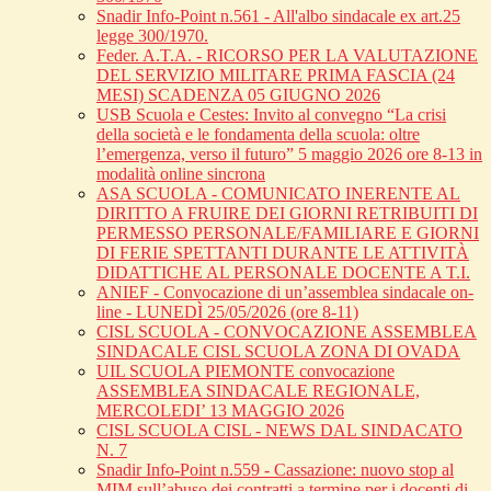
Snadir Info-Point n.561 - All'albo sindacale ex art.25
legge 300/1970.
Feder. A.T.A. - RICORSO PER LA VALUTAZIONE
DEL SERVIZIO MILITARE PRIMA FASCIA (24
MESI) SCADENZA 05 GIUGNO 2026
USB Scuola e Cestes: Invito al convegno “La crisi
della società e le fondamenta della scuola: oltre
l’emergenza, verso il futuro” 5 maggio 2026 ore 8-13 in
modalità online sincrona
ASA SCUOLA - COMUNICATO INERENTE AL
DIRITTO A FRUIRE DEI GIORNI RETRIBUITI DI
PERMESSO PERSONALE/FAMILIARE E GIORNI
DI FERIE SPETTANTI DURANTE LE ATTIVITÀ
DIDATTICHE AL PERSONALE DOCENTE A T.I.
ANIEF - Convocazione di un’assemblea sindacale on-
line - LUNEDÌ 25/05/2026 (ore 8-11)
CISL SCUOLA - CONVOCAZIONE ASSEMBLEA
SINDACALE CISL SCUOLA ZONA DI OVADA
UIL SCUOLA PIEMONTE convocazione
ASSEMBLEA SINDACALE REGIONALE,
MERCOLEDI’ 13 MAGGIO 2026
CISL SCUOLA CISL - NEWS DAL SINDACATO
N. 7
Snadir Info-Point n.559 - Cassazione: nuovo stop al
MIM sull’abuso dei contratti a termine per i docenti di