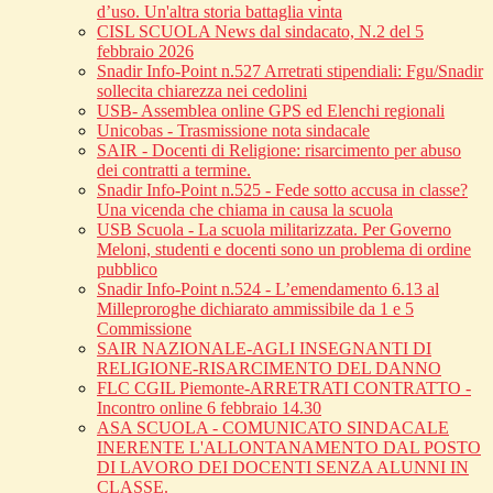
d’uso. Un'altra storia battaglia vinta
CISL SCUOLA News dal sindacato, N.2 del 5
febbraio 2026
Snadir Info-Point n.527 Arretrati stipendiali: Fgu/Snadir
sollecita chiarezza nei cedolini
USB- Assemblea online GPS ed Elenchi regionali
Unicobas - Trasmissione nota sindacale
SAIR - Docenti di Religione: risarcimento per abuso
dei contratti a termine.
Snadir Info-Point n.525 - Fede sotto accusa in classe?
Una vicenda che chiama in causa la scuola
USB Scuola - La scuola militarizzata. Per Governo
Meloni, studenti e docenti sono un problema di ordine
pubblico
Snadir Info-Point n.524 - L’emendamento 6.13 al
Milleproroghe dichiarato ammissibile da 1 e 5
Commissione
SAIR NAZIONALE-AGLI INSEGNANTI DI
RELIGIONE-RISARCIMENTO DEL DANNO
FLC CGIL Piemonte-ARRETRATI CONTRATTO -
Incontro online 6 febbraio 14.30
ASA SCUOLA - COMUNICATO SINDACALE
INERENTE L'ALLONTANAMENTO DAL POSTO
DI LAVORO DEI DOCENTI SENZA ALUNNI IN
CLASSE.