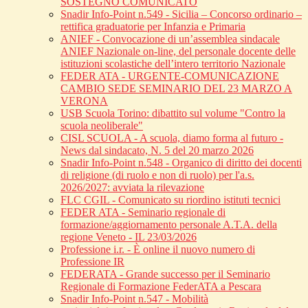
SOSTEGNO COMUNICATO
Snadir Info-Point n.549 - Sicilia – Concorso ordinario –
rettifica graduatorie per Infanzia e Primaria
ANIEF - Convocazione di un’assemblea sindacale
ANIEF Nazionale on-line, del personale docente delle
istituzioni scolastiche dell’intero territorio Nazionale
FEDER ATA - URGENTE-COMUNICAZIONE
CAMBIO SEDE SEMINARIO DEL 23 MARZO A
VERONA
USB Scuola Torino: dibattito sul volume "Contro la
scuola neoliberale"
CISL SCUOLA - A scuola, diamo forma al futuro -
News dal sindacato, N. 5 del 20 marzo 2026
Snadir Info-Point n.548 - Organico di diritto dei docenti
di religione (di ruolo e non di ruolo) per l'a.s.
2026/2027: avviata la rilevazione
FLC CGIL - Comunicato su riordino istituti tecnici
FEDER ATA - Seminario regionale di
formazione/aggiornamento personale A.T.A. della
regione Veneto - IL 23/03/2026
Professione i.r. - È online il nuovo numero di
Professione IR
FEDERATA - Grande successo per il Seminario
Regionale di Formazione FederATA a Pescara
Snadir Info-Point n.547 - Mobilità