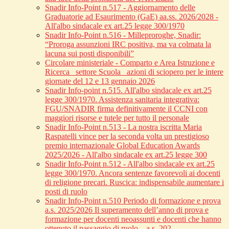
Snadir Info-Point n.517 - Aggiornamento delle
Graduatorie ad Esaurimento (GaE) aa.ss. 2026/2028 -
All'albo sindacale ex art.25 legge 300/1970
Snadir Info-Point n.516 - Milleproroghe, Snadir:
“Proroga assunzioni IRC positiva, ma va colmata la
lacuna sui posti disponibili”
Circolare ministeriale - Comparto e Area Istruzione e
Ricerca_ settore Scuola_ azioni di sciopero per le intere
giornate del 12 e 13 gennaio 2026
Snadir Info-point n.515. All'albo sindacale ex art.25
legge 300/1970. Assistenza sanitaria integrativa:
FGU/SNADIR firma definitivamente il CCNI con
maggiori risorse e tutele per tutto il personale
Snadir Info-Point n.513 - La nostra iscritta Maria
Raspatelli vince per la seconda volta un prestigioso
premio internazionale Global Education Awards
2025/2026 - All'albo sindacale ex art.25 legge 300
Snadir Info-Point n.512 - All'albo sindacale ex art.25
legge 300/1970. Ancora sentenze favorevoli ai docenti
di religione precari. Ruscica: indispensabile aumentare i
posti di ruolo
Snadir Info-Point n.510 Periodo di formazione e prova
a.s. 2025/2026 Il superamento dell’anno di prova e
formazione per docenti neoassunti e docenti che hanno
ottenuto il passaggio di ruolo – a.s. 202