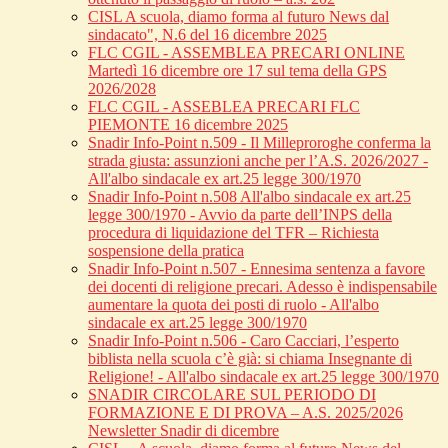
CISL A scuola, diamo forma al futuro News dal
sindacato", N.6 del 16 dicembre 2025
FLC CGIL - ASSEMBLEA PRECARI ONLINE
Martedì 16 dicembre ore 17 sul tema della GPS
2026/2028
FLC CGIL - ASSEBLEA PRECARI FLC
PIEMONTE 16 dicembre 2025
Snadir Info-Point n.509 - Il Milleproroghe conferma la
strada giusta: assunzioni anche per l’A.S. 2026/2027 -
All'albo sindacale ex art.25 legge 300/1970
Snadir Info-Point n.508 All'albo sindacale ex art.25
legge 300/1970 - Avvio da parte dell’INPS della
procedura di liquidazione del TFR – Richiesta
sospensione della pratica
Snadir Info-Point n.507 - Ennesima sentenza a favore
dei docenti di religione precari. Adesso è indispensabile
aumentare la quota dei posti di ruolo - All'albo
sindacale ex art.25 legge 300/1970
Snadir Info-Point n.506 - Caro Cacciari, l’esperto
biblista nella scuola c’è già: si chiama Insegnante di
Religione! - All'albo sindacale ex art.25 legge 300/1970
SNADIR CIRCOLARE SUL PERIODO DI
FORMAZIONE E DI PROVA – A.S. 2025/2026
Newsletter Snadir di dicembre