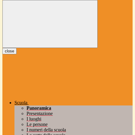
close
Scuola
Panoramica
Presentazione
I luoghi
Le persone
I numeri della scuola