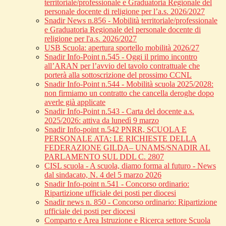
territoriale/professionale e Graduatoria Regionale del
personale docente di religione per l’a.s. 2026/2027
Snadir News n.856 - Mobilità territoriale/professionale
e Graduatoria Regionale del personale docente di
religione per l'a.s. 2026/2027
USB Scuola: apertura sportello mobilità 2026/27
Snadir Info-Point n.545 - Oggi il primo incontro
all’ARAN per l’avvio del tavolo contrattuale che
porterà alla sottoscrizione del prossimo CCNL
Snadir Info-Point n.544 - Mobilità scuola 2025/2028:
non firmiamo un contratto che cancella deroghe dopo
averle già applicate
Snadir Info-Point n.543 - Carta del docente a.s.
2025/2026: attiva da lunedì 9 marzo
Snadir Info-point n.542 PNRR, SCUOLA E
PERSONALE ATA: LE RICHIESTE DELLA
FEDERAZIONE GILDA– UNAMS/SNADIR AL
PARLAMENTO SUL DDL C. 2807
CISL scuola - A scuola, diamo forma al futuro - News
dal sindacato, N. 4 del 5 marzo 2026
Snadir Info-point n.541 - Concorso ordinario:
Ripartizione ufficiale dei posti per diocesi
Snadir news n. 850 - Concorso ordinario: Ripartizione
ufficiale dei posti per diocesi
Comparto e Area Istruzione e Ricerca settore Scuola