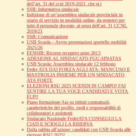
dell’art. 31 del ccnl 2019-2021, che si t
SSB: Informativa sindacale
Indizione di un’assemblea sindacale provinciale in
orario di servizio in modalità online, da remoto) per
tutto il personale docente, ai sensi dell’art. 31 CCNL
2019/21
SSB: Comunicazione
USB Scuola – Avvio prenotazioni sportello mobilità
2025/26
FENSIR: Ricorso recupero anno 2013
ADESIONE AL SINDACATO FGU-SINATAS
USB Scuola: Assemblea sindacale 12 febbraio
Feder ATA DAI FORZA AGLI ATA- MANCUSO E
MASTROLIA INSIEME PER UN SINDACATO
ATA FORTE
ELEZIONI RSU 2025 SCENDI IN CAMPO! FAI
SENTIRE LA TUA VOCE CANDIDATI E VOTA
FLP!!
Piano formazione Ata su istituti contrattuali,
caratteristiche del profilo, ruoli e responsabilità di
collaboratori e assistenti
Sindacato Nazionale FederATA CONSEGUI LA
CIAD E SCIOGLI LA RISERVA
Dalla rabbia all’azione: candidati con USB Scuola alle
elezioni RSU 2025!