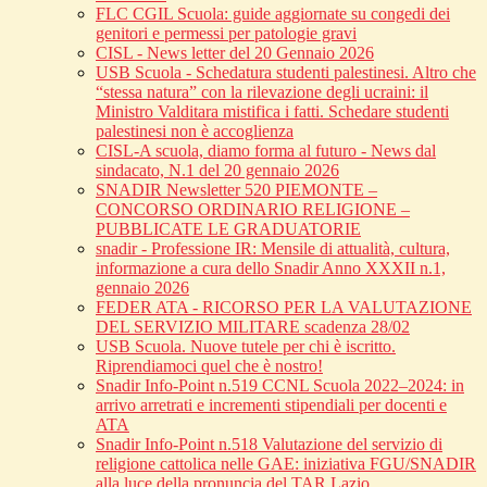
FLC CGIL Scuola: guide aggiornate su congedi dei
genitori e permessi per patologie gravi
CISL - News letter del 20 Gennaio 2026
USB Scuola - Schedatura studenti palestinesi. Altro che
“stessa natura” con la rilevazione degli ucraini: il
Ministro Valditara mistifica i fatti. Schedare studenti
palestinesi non è accoglienza
CISL-A scuola, diamo forma al futuro - News dal
sindacato, N.1 del 20 gennaio 2026
SNADIR Newsletter 520 PIEMONTE –
CONCORSO ORDINARIO RELIGIONE –
PUBBLICATE LE GRADUATORIE
snadir - Professione IR: Mensile di attualità, cultura,
informazione a cura dello Snadir Anno XXXII n.1,
gennaio 2026
FEDER ATA - RICORSO PER LA VALUTAZIONE
DEL SERVIZIO MILITARE scadenza 28/02
USB Scuola. Nuove tutele per chi è iscritto.
Riprendiamoci quel che è nostro!
Snadir Info-Point n.519 CCNL Scuola 2022–2024: in
arrivo arretrati e incrementi stipendiali per docenti e
ATA
Snadir Info-Point n.518 Valutazione del servizio di
religione cattolica nelle GAE: iniziativa FGU/SNADIR
alla luce della pronuncia del TAR Lazio