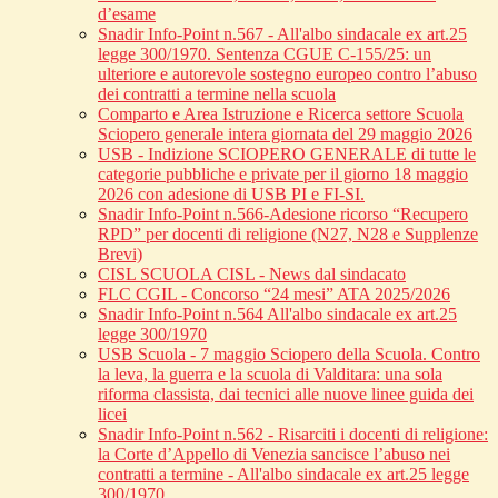
d’esame
Snadir Info-Point n.567 - All'albo sindacale ex art.25
legge 300/1970. Sentenza CGUE C‑155/25: un
ulteriore e autorevole sostegno europeo contro l’abuso
dei contratti a termine nella scuola
Comparto e Area Istruzione e Ricerca settore Scuola
Sciopero generale intera giornata del 29 maggio 2026
USB - Indizione SCIOPERO GENERALE di tutte le
categorie pubbliche e private per il giorno 18 maggio
2026 con adesione di USB PI e FI-SI.
Snadir Info-Point n.566-Adesione ricorso “Recupero
RPD” per docenti di religione (N27, N28 e Supplenze
Brevi)
CISL SCUOLA CISL - News dal sindacato
FLC CGIL - Concorso “24 mesi” ATA 2025/2026
Snadir Info-Point n.564 All'albo sindacale ex art.25
legge 300/1970
USB Scuola - 7 maggio Sciopero della Scuola. Contro
la leva, la guerra e la scuola di Valditara: una sola
riforma classista, dai tecnici alle nuove linee guida dei
licei
Snadir Info-Point n.562 - Risarciti i docenti di religione:
la Corte d’Appello di Venezia sancisce l’abuso nei
contratti a termine - All'albo sindacale ex art.25 legge
300/1970