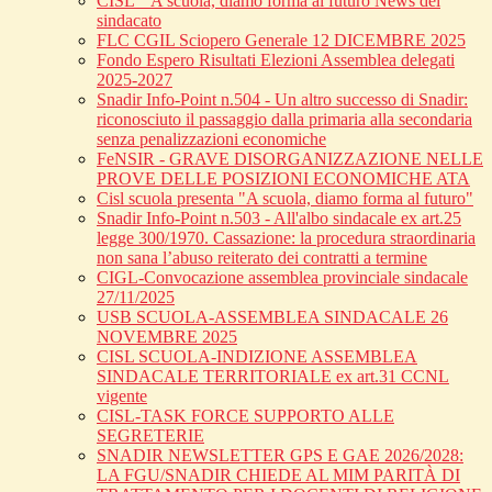
CISL _ A scuola, diamo forma al futuro News del
sindacato
FLC CGIL Sciopero Generale 12 DICEMBRE 2025
Fondo Espero Risultati Elezioni Assemblea delegati
2025-2027
Snadir Info-Point n.504 - Un altro successo di Snadir:
riconosciuto il passaggio dalla primaria alla secondaria
senza penalizzazioni economiche
FeNSIR - GRAVE DISORGANIZZAZIONE NELLE
PROVE DELLE POSIZIONI ECONOMICHE ATA
Cisl scuola presenta "A scuola, diamo forma al futuro"
Snadir Info-Point n.503 - All'albo sindacale ex art.25
legge 300/1970. Cassazione: la procedura straordinaria
non sana l’abuso reiterato dei contratti a termine
CIGL-Convocazione assemblea provinciale sindacale
27/11/2025
USB SCUOLA-ASSEMBLEA SINDACALE 26
NOVEMBRE 2025
CISL SCUOLA-INDIZIONE ASSEMBLEA
SINDACALE TERRITORIALE ex art.31 CCNL
vigente
CISL-TASK FORCE SUPPORTO ALLE
SEGRETERIE
SNADIR NEWSLETTER GPS E GAE 2026/2028:
LA FGU/SNADIR CHIEDE AL MIM PARITÀ DI