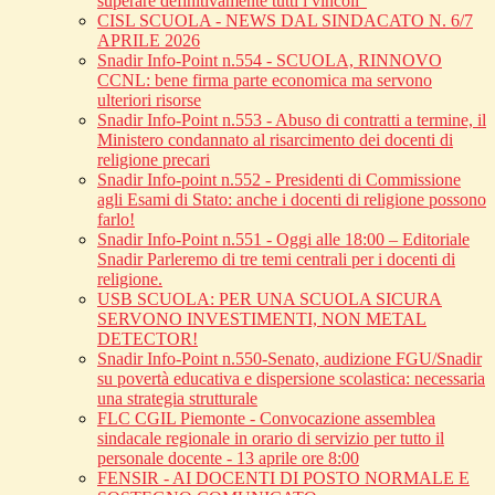
superare definitivamente tutti i vincoli”
CISL SCUOLA - NEWS DAL SINDACATO N. 6/7
APRILE 2026
Snadir Info-Point n.554 - SCUOLA, RINNOVO
CCNL: bene firma parte economica ma servono
ulteriori risorse
Snadir Info-Point n.553 - Abuso di contratti a termine, il
Ministero condannato al risarcimento dei docenti di
religione precari
Snadir Info-point n.552 - Presidenti di Commissione
agli Esami di Stato: anche i docenti di religione possono
farlo!
Snadir Info-Point n.551 - Oggi alle 18:00 – Editoriale
Snadir Parleremo di tre temi centrali per i docenti di
religione.
USB SCUOLA: PER UNA SCUOLA SICURA
SERVONO INVESTIMENTI, NON METAL
DETECTOR!
Snadir Info-Point n.550-Senato, audizione FGU/Snadir
su povertà educativa e dispersione scolastica: necessaria
una strategia strutturale
FLC CGIL Piemonte - Convocazione assemblea
sindacale regionale in orario di servizio per tutto il
personale docente - 13 aprile ore 8:00
FENSIR - AI DOCENTI DI POSTO NORMALE E