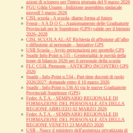
azioni di sciopero per l'intera giornata del 9 marzo 2026
FGU Gilda Unams - Indizione assemblea sindacale
giovedì 5 marzo 2026
CISL scuola - A scuola, diamo forma al futuro
Fensir - S A D O C - Aggiornamento delle Graduatorie
Provinciali per le Supplenze (GPS) valide per il biennio
2026–2028
CISL SCUOLA AL-AT Richiesta di affissione all’albo
e diffusione al personale – Iniziative GPS
USB Scuola – Avvio prenotazioni per sportello GPS
Snadir Info-Point n.535 - Genitorialità: le novità della
legge di bilancio 2026 per il personale della scuola
FLC CGIL Piemonte - ANTICIPO INCONTRO GPS
2026
Snadir - Info-Point n.534 - Part time docenti di ruolo
2026/2027: domande entro il 16 marzo 2026
Snadir - Info-Point n.536 Al via le nuove Graduatorie
Provinciali Supplenze (GPS)
Feder. A.T.A. - SEMINARIO REGIONALE DI
FORMAZIONE DEL PERSONALE ATA DELLA
REGIONE ABRUZZO 02 MARZO 2026
Feder. A.T.A. - SEMINARIO REGIONALE DI
FORMAZIONE DEL PERSONALE ATA DELLA
REGIONE VENETO 23 MARZO 2026
USB - Nasce il ministero dell'assistenza privatizzata di