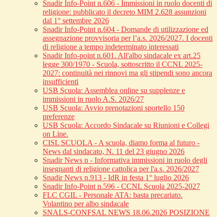
Snadir Info-Point n.606 - Immissioni in ruolo docenti di
religione: pubblicato il decreto MIM 2.628 assunzioni
dal 1° settembre 2026
Snadir Info-Point n.604 - Domande di utilizzazione ed
assegnazione provvisoria per l’a.s. 2026/2027. I docenti
di religione a tempo indeterminato interessati
Snadir Info-point n.601. All'albo sindacale ex art.25
legge 300/1970 - Scuola, sottoscritto il CCNL 2025-
2027: continuità nei rinnovi ma gli stipendi sono ancora
insufficienti
USB Scuola: Assemblea online su supplenze e
immissioni in ruolo A.S. 2026/27
USB Scuola: Avvio prenotazioni sportello 150
preferenze
USB Scuola: Accordo Sindacale su Riunioni e Collegi
on Line.
CISL SCUOLA - A scuola, diamo forma al futuro -
News dal sindacato, N. 11 del 23 giugno 2026
Snadir News n - Informativa immissioni in ruolo degli
insegnanti di religione cattolica per l'a.s. 2026/2027
Snadir News n.913 - IdR in festa 1° luglio 2026
Snadir Info-Point n.596 - CCNL Scuola 2025-2027
FLC CGIL - Personale ATA: basta precariato.
Volantino per albo sindacale
SNALS-CONFSAL NEWS 18.06.2026 POSIZIONE