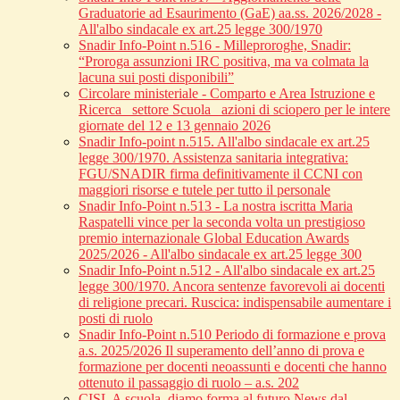
Graduatorie ad Esaurimento (GaE) aa.ss. 2026/2028 -
All'albo sindacale ex art.25 legge 300/1970
Snadir Info-Point n.516 - Milleproroghe, Snadir:
“Proroga assunzioni IRC positiva, ma va colmata la
lacuna sui posti disponibili”
Circolare ministeriale - Comparto e Area Istruzione e
Ricerca_ settore Scuola_ azioni di sciopero per le intere
giornate del 12 e 13 gennaio 2026
Snadir Info-point n.515. All'albo sindacale ex art.25
legge 300/1970. Assistenza sanitaria integrativa:
FGU/SNADIR firma definitivamente il CCNI con
maggiori risorse e tutele per tutto il personale
Snadir Info-Point n.513 - La nostra iscritta Maria
Raspatelli vince per la seconda volta un prestigioso
premio internazionale Global Education Awards
2025/2026 - All'albo sindacale ex art.25 legge 300
Snadir Info-Point n.512 - All'albo sindacale ex art.25
legge 300/1970. Ancora sentenze favorevoli ai docenti
di religione precari. Ruscica: indispensabile aumentare i
posti di ruolo
Snadir Info-Point n.510 Periodo di formazione e prova
a.s. 2025/2026 Il superamento dell’anno di prova e
formazione per docenti neoassunti e docenti che hanno
ottenuto il passaggio di ruolo – a.s. 202
CISL A scuola, diamo forma al futuro News dal