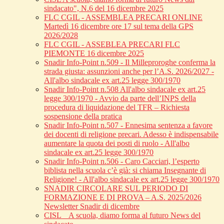
sindacato", N.6 del 16 dicembre 2025
FLC CGIL - ASSEMBLEA PRECARI ONLINE
Martedì 16 dicembre ore 17 sul tema della GPS
2026/2028
FLC CGIL - ASSEBLEA PRECARI FLC
PIEMONTE 16 dicembre 2025
Snadir Info-Point n.509 - Il Milleproroghe conferma la
strada giusta: assunzioni anche per l’A.S. 2026/2027 -
All'albo sindacale ex art.25 legge 300/1970
Snadir Info-Point n.508 All'albo sindacale ex art.25
legge 300/1970 - Avvio da parte dell’INPS della
procedura di liquidazione del TFR – Richiesta
sospensione della pratica
Snadir Info-Point n.507 - Ennesima sentenza a favore
dei docenti di religione precari. Adesso è indispensabile
aumentare la quota dei posti di ruolo - All'albo
sindacale ex art.25 legge 300/1970
Snadir Info-Point n.506 - Caro Cacciari, l’esperto
biblista nella scuola c’è già: si chiama Insegnante di
Religione! - All'albo sindacale ex art.25 legge 300/1970
SNADIR CIRCOLARE SUL PERIODO DI
FORMAZIONE E DI PROVA – A.S. 2025/2026
Newsletter Snadir di dicembre
CISL _ A scuola, diamo forma al futuro News del