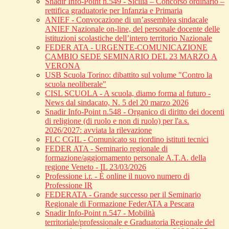
Snadir Info-Point n.549 - Sicilia – Concorso ordinario –
rettifica graduatorie per Infanzia e Primaria
ANIEF - Convocazione di un’assemblea sindacale
ANIEF Nazionale on-line, del personale docente delle
istituzioni scolastiche dell’intero territorio Nazionale
FEDER ATA - URGENTE-COMUNICAZIONE
CAMBIO SEDE SEMINARIO DEL 23 MARZO A
VERONA
USB Scuola Torino: dibattito sul volume "Contro la
scuola neoliberale"
CISL SCUOLA - A scuola, diamo forma al futuro -
News dal sindacato, N. 5 del 20 marzo 2026
Snadir Info-Point n.548 - Organico di diritto dei docenti
di religione (di ruolo e non di ruolo) per l'a.s.
2026/2027: avviata la rilevazione
FLC CGIL - Comunicato su riordino istituti tecnici
FEDER ATA - Seminario regionale di
formazione/aggiornamento personale A.T.A. della
regione Veneto - IL 23/03/2026
Professione i.r. - È online il nuovo numero di
Professione IR
FEDERATA - Grande successo per il Seminario
Regionale di Formazione FederATA a Pescara
Snadir Info-Point n.547 - Mobilità
territoriale/professionale e Graduatoria Regionale del