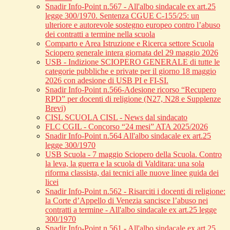
Snadir Info-Point n.567 - All'albo sindacale ex art.25
legge 300/1970. Sentenza CGUE C‑155/25: un
ulteriore e autorevole sostegno europeo contro l’abuso
dei contratti a termine nella scuola
Comparto e Area Istruzione e Ricerca settore Scuola
Sciopero generale intera giornata del 29 maggio 2026
USB - Indizione SCIOPERO GENERALE di tutte le
categorie pubbliche e private per il giorno 18 maggio
2026 con adesione di USB PI e FI-SI.
Snadir Info-Point n.566-Adesione ricorso “Recupero
RPD” per docenti di religione (N27, N28 e Supplenze
Brevi)
CISL SCUOLA CISL - News dal sindacato
FLC CGIL - Concorso “24 mesi” ATA 2025/2026
Snadir Info-Point n.564 All'albo sindacale ex art.25
legge 300/1970
USB Scuola - 7 maggio Sciopero della Scuola. Contro
la leva, la guerra e la scuola di Valditara: una sola
riforma classista, dai tecnici alle nuove linee guida dei
licei
Snadir Info-Point n.562 - Risarciti i docenti di religione:
la Corte d’Appello di Venezia sancisce l’abuso nei
contratti a termine - All'albo sindacale ex art.25 legge
300/1970
Snadir Info-Point n.561 - All'albo sindacale ex art.25