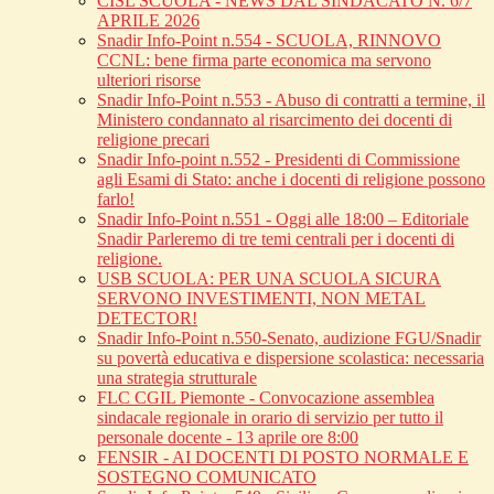
CISL SCUOLA - NEWS DAL SINDACATO N. 6/7
APRILE 2026
Snadir Info-Point n.554 - SCUOLA, RINNOVO
CCNL: bene firma parte economica ma servono
ulteriori risorse
Snadir Info-Point n.553 - Abuso di contratti a termine, il
Ministero condannato al risarcimento dei docenti di
religione precari
Snadir Info-point n.552 - Presidenti di Commissione
agli Esami di Stato: anche i docenti di religione possono
farlo!
Snadir Info-Point n.551 - Oggi alle 18:00 – Editoriale
Snadir Parleremo di tre temi centrali per i docenti di
religione.
USB SCUOLA: PER UNA SCUOLA SICURA
SERVONO INVESTIMENTI, NON METAL
DETECTOR!
Snadir Info-Point n.550-Senato, audizione FGU/Snadir
su povertà educativa e dispersione scolastica: necessaria
una strategia strutturale
FLC CGIL Piemonte - Convocazione assemblea
sindacale regionale in orario di servizio per tutto il
personale docente - 13 aprile ore 8:00
FENSIR - AI DOCENTI DI POSTO NORMALE E
SOSTEGNO COMUNICATO