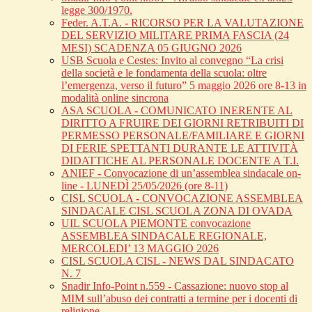
legge 300/1970.
Feder. A.T.A. - RICORSO PER LA VALUTAZIONE
DEL SERVIZIO MILITARE PRIMA FASCIA (24
MESI) SCADENZA 05 GIUGNO 2026
USB Scuola e Cestes: Invito al convegno “La crisi
della società e le fondamenta della scuola: oltre
l’emergenza, verso il futuro” 5 maggio 2026 ore 8-13 in
modalità online sincrona
ASA SCUOLA - COMUNICATO INERENTE AL
DIRITTO A FRUIRE DEI GIORNI RETRIBUITI DI
PERMESSO PERSONALE/FAMILIARE E GIORNI
DI FERIE SPETTANTI DURANTE LE ATTIVITÀ
DIDATTICHE AL PERSONALE DOCENTE A T.I.
ANIEF - Convocazione di un’assemblea sindacale on-
line - LUNEDÌ 25/05/2026 (ore 8-11)
CISL SCUOLA - CONVOCAZIONE ASSEMBLEA
SINDACALE CISL SCUOLA ZONA DI OVADA
UIL SCUOLA PIEMONTE convocazione
ASSEMBLEA SINDACALE REGIONALE,
MERCOLEDI’ 13 MAGGIO 2026
CISL SCUOLA CISL - NEWS DAL SINDACATO
N. 7
Snadir Info-Point n.559 - Cassazione: nuovo stop al
MIM sull’abuso dei contratti a termine per i docenti di
religione