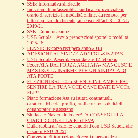
SSB: Informativa sindacale
Indizione di un’assemblea sindacale provinciale in
orario di servizio in modalità online, da remoto) per
tutto il personale docente, ai sensi dell’art. 31 CCNL
2019/21
SSB: Comunicazione
USB Scuola – Avvio prenotazioni sportello mobilità
2025/26
FENSIR: Ricorso recupero anno 2013
ADESIONE AL SINDACATO FGU-SINATAS
USB Scuola: Assemblea sindacale 12 febbraio
Feder ATA DAI FORZA AGLI ATA- MANCUSO E
MASTROLIA INSIEME PER UN SINDACATO
ATA FORTE
ELEZIONI RSU 2025 SCENDI IN CAMPO! FAI
SENTIRE LA TUA VOCE CANDIDATI E VOTA
FLP!!
Piano formazione Ata su istituti contrattuali,
caratteristiche del profilo, ruoli e responsabilità di
collaboratori e assistenti
Sindacato Nazionale FederATA CONSEGUI LA
CIAD E SCIOGLI LA RISERVA
Dalla rabbia all’azione: candidati con USB Scuola alle
elezioni RSU 2025!
Convegno di formazione docenti e personale ata