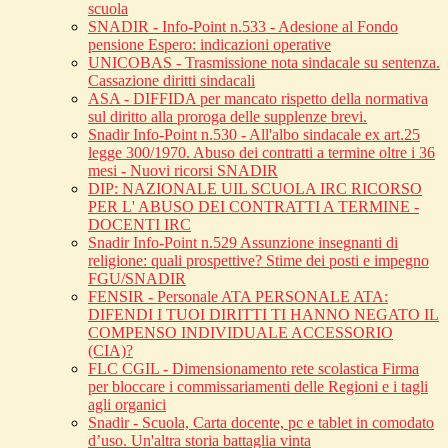
scuola
SNADIR - Info-Point n.533 - Adesione al Fondo
pensione Espero: indicazioni operative
UNICOBAS - Trasmissione nota sindacale su sentenza.
Cassazione diritti sindacali
ASA - DIFFIDA per mancato rispetto della normativa
sul diritto alla proroga delle supplenze brevi.
Snadir Info-Point n.530 - All'albo sindacale ex art.25
legge 300/1970. Abuso dei contratti a termine oltre i 36
mesi - Nuovi ricorsi SNADIR
DIP: NAZIONALE UIL SCUOLA IRC RICORSO
PER L' ABUSO DEI CONTRATTI A TERMINE -
DOCENTI IRC
Snadir Info-Point n.529 Assunzione insegnanti di
religione: quali prospettive? Stime dei posti e impegno
FGU/SNADIR
FENSIR - Personale ATA PERSONALE ATA:
DIFENDI I TUOI DIRITTI TI HANNO NEGATO IL
COMPENSO INDIVIDUALE ACCESSORIO
(CIA)?
FLC CGIL - Dimensionamento rete scolastica Firma
per bloccare i commissariamenti delle Regioni e i tagli
agli organici
Snadir - Scuola, Carta docente, pc e tablet in comodato
d’uso. Un'altra storia battaglia vinta