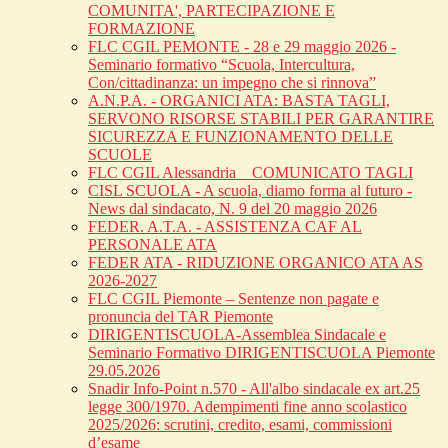
COMUNITA', PARTECIPAZIONE E
FORMAZIONE
FLC CGIL PEMONTE - 28 e 29 maggio 2026 -
Seminario formativo “Scuola, Intercultura,
Con/cittadinanza: un impegno che si rinnova”
A.N.P.A. - ORGANICI ATA: BASTA TAGLI,
SERVONO RISORSE STABILI PER GARANTIRE
SICUREZZA E FUNZIONAMENTO DELLE
SCUOLE
FLC CGIL Alessandria _ COMUNICATO TAGLI
CISL SCUOLA - A scuola, diamo forma al futuro -
News dal sindacato, N. 9 del 20 maggio 2026
FEDER. A.T.A. - ASSISTENZA CAF AL
PERSONALE ATA
FEDER ATA - RIDUZIONE ORGANICO ATA AS
2026-2027
FLC CGIL Piemonte – Sentenze non pagate e
pronuncia del TAR Piemonte
DIRIGENTISCUOLA-Assemblea Sindacale e
Seminario Formativo DIRIGENTISCUOLA Piemonte
29.05.2026
Snadir Info-Point n.570 - All'albo sindacale ex art.25
legge 300/1970. Adempimenti fine anno scolastico
2025/2026: scrutini, credito, esami, commissioni
d’esame