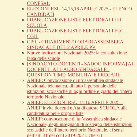
CONFSAL
ELEZIONI RSU 14,15,16 APRILE 2025 - ELENCO
CANDIDATI
PUBBLICAZIONE LISTE ELETTORALI UIL
SCUOLA
PUBBLICAZIONE LISTE ELETTORALI FLC
CGIL
CISL - CHIARIMENTO ORARI ASSEMBLEA
SINDACALE DEL 2 APRILE PV
Nuove Indicazioni Nazionali 2025: la consultazione
farsa delle scuole
[SINDACATO DOCENTI - SADOC INFORMA] AI
DOCENTI - ALL'ALBO SINDACALE -
QUESTION TIME: MOBILITA' E PRECARI
ANIEF: Convocazione di un’assemblea sindacale
Nazionale telematica, di tutto il personale delle
istituzioni scolastiche di ogni ordine e grado dell’intero
territorio Nazionale
ANIEF: ELEZIONI RSU 14-16 APRILE 2025 –
ANIEF invita docenti e Ata di questa SCUOLA alla
candidatura nelle proprie liste
ANIEF: convocazione di un’assemblea sindacale
Nazionale, degli insegnanti di sostegno delle istituzioni
scolastiche dell’intero territorio Nazionale, ai sensi
dell’art. 31 del ccnl 2019-2021, che si t