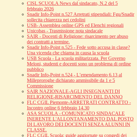
CISL SCUOLA News dal sindacato, N.2 del 5
febbraio 2026
Snadir Info-Point n.527 Arretrati stipendiali: Fgu/Snadir
sollecita chiarezza nei cedolini
USB- Assemblea online GPS ed Elenchi regionali
Unicobas - Trasmissione nota sindacale
SAIR - Docenti di Religione: risarcimento per abuso
dei contratti a termine.
Snadir Info-Point n.525 - Fede sotto accusa in classe?
Una vicenda che chiama in causa la scuola
USB Scuola - La scuola militarizzata. Per Governo
Meloni, studenti e docenti sono un problema di ordine
pubblico
Snadir Info-Point n.524 - L’emendamento 6.13 al
Milleproroghe dichiarato ammissibile da 1 e 5
Commissione
SAIR NAZIONALE-AGLI INSEGNANTI DI
RELIGIONE-RISARCIMENTO DEL DANNO
FLC CGIL Piemonte-ARRETRATI CONTRATTO -
Incontro online 6 febbraio 14.30
ASA SCUOLA - COMUNICATO SINDACALE
INERENTE L'ALLONTANAMENTO DAL POSTO
DI LAVORO DEI DOCENTI SENZA ALUNNI IN
CLASSE.
FLC CGIL Scuola: guide aggiornate su congedi dei