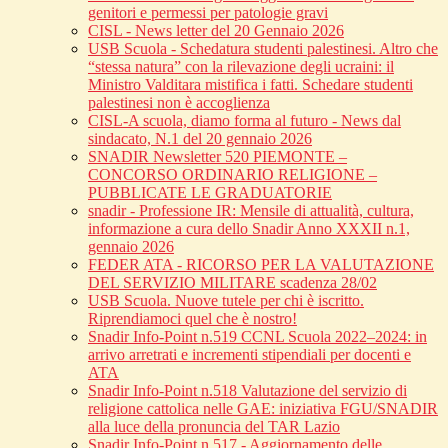
genitori e permessi per patologie gravi
CISL - News letter del 20 Gennaio 2026
USB Scuola - Schedatura studenti palestinesi. Altro che
“stessa natura” con la rilevazione degli ucraini: il
Ministro Valditara mistifica i fatti. Schedare studenti
palestinesi non è accoglienza
CISL-A scuola, diamo forma al futuro - News dal
sindacato, N.1 del 20 gennaio 2026
SNADIR Newsletter 520 PIEMONTE –
CONCORSO ORDINARIO RELIGIONE –
PUBBLICATE LE GRADUATORIE
snadir - Professione IR: Mensile di attualità, cultura,
informazione a cura dello Snadir Anno XXXII n.1,
gennaio 2026
FEDER ATA - RICORSO PER LA VALUTAZIONE
DEL SERVIZIO MILITARE scadenza 28/02
USB Scuola. Nuove tutele per chi è iscritto.
Riprendiamoci quel che è nostro!
Snadir Info-Point n.519 CCNL Scuola 2022–2024: in
arrivo arretrati e incrementi stipendiali per docenti e
ATA
Snadir Info-Point n.518 Valutazione del servizio di
religione cattolica nelle GAE: iniziativa FGU/SNADIR
alla luce della pronuncia del TAR Lazio
Snadir Info-Point n.517 - Aggiornamento delle