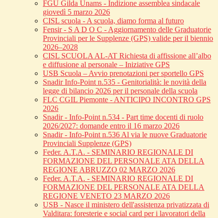
FGU Gilda Unams - Indizione assemblea sindacale
giovedì 5 marzo 2026
CISL scuola - A scuola, diamo forma al futuro
Fensir - S A D O C - Aggiornamento delle Graduatorie
Provinciali per le Supplenze (GPS) valide per il biennio
2026–2028
CISL SCUOLA AL-AT Richiesta di affissione all’albo
e diffusione al personale – Iniziative GPS
USB Scuola – Avvio prenotazioni per sportello GPS
Snadir Info-Point n.535 - Genitorialità: le novità della
legge di bilancio 2026 per il personale della scuola
FLC CGIL Piemonte - ANTICIPO INCONTRO GPS
2026
Snadir - Info-Point n.534 - Part time docenti di ruolo
2026/2027: domande entro il 16 marzo 2026
Snadir - Info-Point n.536 Al via le nuove Graduatorie
Provinciali Supplenze (GPS)
Feder. A.T.A. - SEMINARIO REGIONALE DI
FORMAZIONE DEL PERSONALE ATA DELLA
REGIONE ABRUZZO 02 MARZO 2026
Feder. A.T.A. - SEMINARIO REGIONALE DI
FORMAZIONE DEL PERSONALE ATA DELLA
REGIONE VENETO 23 MARZO 2026
USB - Nasce il ministero dell'assistenza privatizzata di
Valditara: foresterie e social card per i lavoratori della