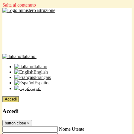
Salta al contenuto
Italiano
Italiano
English
Français
Español
عربى
Accedi
Accedi
button close
×
Nome Utente