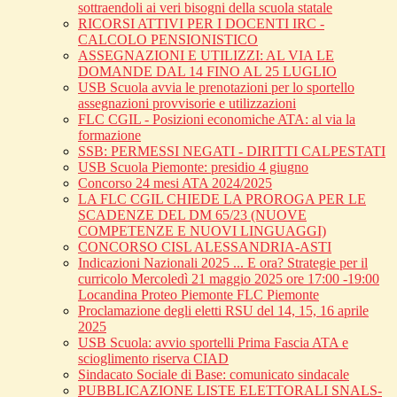
sottraendoli ai veri bisogni della scuola statale
RICORSI ATTIVI PER I DOCENTI IRC -
CALCOLO PENSIONISTICO
ASSEGNAZIONI E UTILIZZI: AL VIA LE
DOMANDE DAL 14 FINO AL 25 LUGLIO
USB Scuola avvia le prenotazioni per lo sportello
assegnazioni provvisorie e utilizzazioni
FLC CGIL - Posizioni economiche ATA: al via la
formazione
SSB: PERMESSI NEGATI - DIRITTI CALPESTATI
USB Scuola Piemonte: presidio 4 giugno
Concorso 24 mesi ATA 2024/2025
LA FLC CGIL CHIEDE LA PROROGA PER LE
SCADENZE DEL DM 65/23 (NUOVE
COMPETENZE E NUOVI LINGUAGGI)
CONCORSO CISL ALESSANDRIA-ASTI
Indicazioni Nazionali 2025 ... E ora? Strategie per il
curricolo Mercoledì 21 maggio 2025 ore 17:00 -19:00
Locandina Proteo Piemonte FLC Piemonte
Proclamazione degli eletti RSU del 14, 15, 16 aprile
2025
USB Scuola: avvio sportelli Prima Fascia ATA e
scioglimento riserva CIAD
Sindacato Sociale di Base: comunicato sindacale
PUBBLICAZIONE LISTE ELETTORALI SNALS-