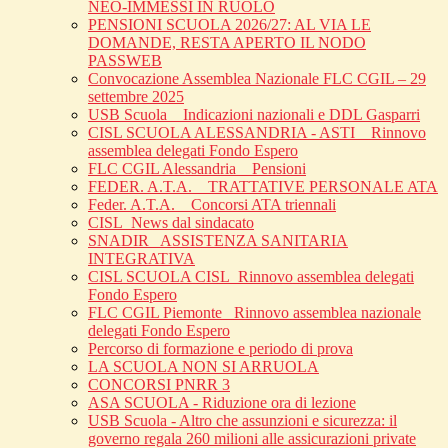
NEO-IMMESSI IN RUOLO
PENSIONI SCUOLA 2026/27: AL VIA LE
DOMANDE, RESTA APERTO IL NODO
PASSWEB
Convocazione Assemblea Nazionale FLC CGIL – 29
settembre 2025
USB Scuola _ Indicazioni nazionali e DDL Gasparri
CISL SCUOLA ALESSANDRIA - ASTI _ Rinnovo
assemblea delegati Fondo Espero
FLC CGIL Alessandria _ Pensioni
FEDER. A.T.A. _ TRATTATIVE PERSONALE ATA
Feder. A.T.A. _ Concorsi ATA triennali
CISL_News dal sindacato
SNADIR_ ASSISTENZA SANITARIA
INTEGRATIVA
CISL SCUOLA CISL_Rinnovo assemblea delegati
Fondo Espero
FLC CGIL Piemonte _Rinnovo assemblea nazionale
delegati Fondo Espero
Percorso di formazione e periodo di prova
LA SCUOLA NON SI ARRUOLA
CONCORSI PNRR 3
ASA SCUOLA - Riduzione ora di lezione
USB Scuola - Altro che assunzioni e sicurezza: il
governo regala 260 milioni alle assicurazioni private