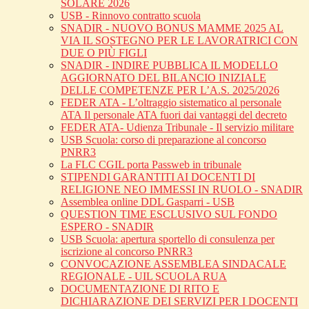
SOLARE 2026
USB - Rinnovo contratto scuola
SNADIR - NUOVO BONUS MAMME 2025 AL
VIA IL SOSTEGNO PER LE LAVORATRICI CON
DUE O PIÙ FIGLI
SNADIR - INDIRE PUBBLICA IL MODELLO
AGGIORNATO DEL BILANCIO INIZIALE
DELLE COMPETENZE PER L’A.S. 2025/2026
FEDER ATA - L’oltraggio sistematico al personale
ATA Il personale ATA fuori dai vantaggi del decreto
FEDER ATA- Udienza Tribunale - Il servizio militare
USB Scuola: corso di preparazione al concorso
PNRR3
La FLC CGIL porta Passweb in tribunale
STIPENDI GARANTITI AI DOCENTI DI
RELIGIONE NEO IMMESSI IN RUOLO - SNADIR
Assemblea online DDL Gasparri - USB
QUESTION TIME ESCLUSIVO SUL FONDO
ESPERO - SNADIR
USB Scuola: apertura sportello di consulenza per
iscrizione al concorso PNRR3
CONVOCAZIONE ASSEMBLEA SINDACALE
REGIONALE - UIL SCUOLA RUA
DOCUMENTAZIONE DI RITO E
DICHIARAZIONE DEI SERVIZI PER I DOCENTI