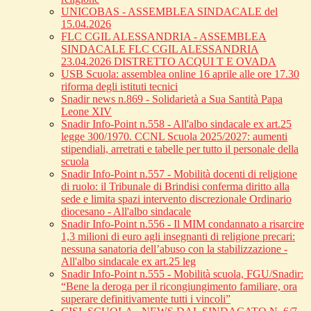
UNICOBAS - ASSEMBLEA SINDACALE del
15.04.2026
FLC CGIL ALESSANDRIA - ASSEMBLEA
SINDACALE FLC CGIL ALESSANDRIA
23.04.2026 DISTRETTO ACQUI T E OVADA
USB Scuola: assemblea online 16 aprile alle ore 17.30
riforma degli istituti tecnici
Snadir news n.869 - Solidarietà a Sua Santità Papa
Leone XIV
Snadir Info-Point n.558 - All'albo sindacale ex art.25
legge 300/1970. CCNL Scuola 2025/2027: aumenti
stipendiali, arretrati e tabelle per tutto il personale della
scuola
Snadir Info-Point n.557 - Mobilità docenti di religione
di ruolo: il Tribunale di Brindisi conferma diritto alla
sede e limita spazi intervento discrezionale Ordinario
diocesano - All'albo sindacale
Snadir Info-Point n.556 - Il MIM condannato a risarcire
1,3 milioni di euro agli insegnanti di religione precari:
nessuna sanatoria dell’abuso con la stabilizzazione -
All'albo sindacale ex art.25 leg
Snadir Info-Point n.555 - Mobilità scuola, FGU/Snadir:
“Bene la deroga per il ricongiungimento familiare, ora
superare definitivamente tutti i vincoli”