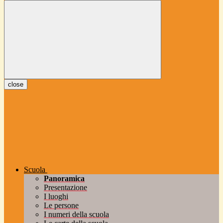
close
Scuola
Panoramica
Presentazione
I luoghi
Le persone
I numeri della scuola