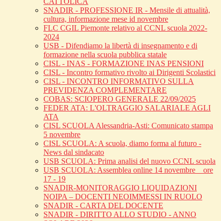
CATTOLICA
SNADIR - PROFESSIONE IR - Mensile di attualità,
cultura, informazione mese id novembre
FLC CGIL Piemonte relativo al CCNL scuola 2022-
2024
USB - Difendiamo la libertà di insegnamento e di
formazione nella scuola pubblica statale
CISL - INAS - FORMAZIONE INAS PENSIONI
CISL - Incontro formativo rivolto ai Dirigenti Scolastici
CISL - INCONTRO INFORMATIVO SULLA
PREVIDENZA COMPLEMENTARE
COBAS: SCIOPERO GENERALE 22/09/2025
FEDER ATA: L'OLTRAGGIO SALARIALE AGLI
ATA
CISL SCUOLA Alessandria-Asti: Comunicato stampa
5 novembre
CISL SCUOLA: A scuola, diamo forma al futuro -
News dal sindacato
USB SCUOLA: Prima analisi del nuovo CCNL scuola
USB SCUOLA: Assemblea online 14 novembre _ ore
17 - 19
SNADIR-MONITORAGGIO LIQUIDAZIONI
NOIPA – DOCENTI NEOIMMESSI IN RUOLO
SNADIR - CARTA DEL DOCENTE
SNADIR - DIRITTO ALLO STUDIO - ANNO