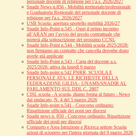
personale docente di religione per l’a.s. 2026/2027
Snadir News n.856 - Mobilità territoriale/professionale
e Graduatoria Regionale del personale docente di
religione per l'a.s. 2026/2027
USB Scuola: apertura sportello mobilità 2026/27
Snadir Info-Point n.545 - Oggi il primo incontro
all’ARAN per l’avvio del tavolo contrattuale che
porterà alla sottoscrizione del prossimo CCNL
Snadir Info-Point n.544 - Mobilità scuola 2025/2028:
non firmiamo un contratto che cancella deroghe dopo
averle già applicate
Snadir Info-Point n.543 - Carta del docente a.s.
2025/2026: attiva da lunedì 9 marzo
Snadir Info-point n.542 PNRR, SCUOLA E
PERSONALE ATA: LE RICHIESTE DELLA
FEDERAZIONE GILDA– UNAMS/SNADIR AL
PARLAMENTO SUL DDL C. 2807
CISL scuola - A scuola, diamo forma al futuro - News
dal sindacato, N. 4 del 5 marzo 2026
Snadir Info-point n.541 - Concorso ordinario:
Ripartizione ufficiale dei posti per diocesi
Snadir news n. 850 - Concorso ordinario: Ripartizione
ufficiale dei posti per diocesi
Comparto e Area Istruzione e Ricerca settore Scuola
azioni di sciopero per l'intera giornata del 9 marzo 2026