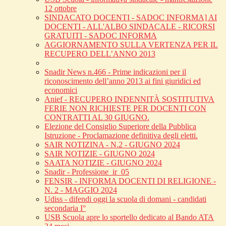
12 ottobre
SINDACATO DOCENTI - SADOC INFORMA] AI
DOCENTI - ALL'ALBO SINDACALE - RICORSI
GRATUITI - SADOC INFORMA
AGGIORNAMENTO SULLA VERTENZA PER IL
RECUPERO DELL’ANNO 2013
Snadir News n.466 - Prime indicazioni per il
riconoscimento dell’anno 2013 ai fini giuridici ed
economici
Anief - RECUPERO INDENNITÀ SOSTITUTIVA
FERIE NON RICHIESTE PER DOCENTI CON
CONTRATTI AL 30 GIUGNO.
Elezione del Consiglio Superiore della Pubblica
Istruzione - Proclamazione definitiva degli eletti.
SAIR NOTIZINA - N.2 - GIUGNO 2024
SAIR NOTIZIE - GIUGNO 2024
SAATA NOTIZIE - GIUGNO 2024
Snadir - Professione_ir_05
FENSIR - INFORMA DOCENTI DI RELIGIONE -
N. 2 - MAGGIO 2024
Udiss - difendi oggi la scuola di domani - candidati
secondaria I°
USB Scuola apre lo sportello dedicato al Bando ATA