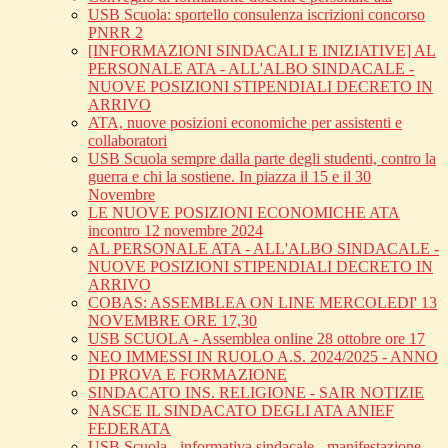
USB Scuola: sportello consulenza iscrizioni concorso
PNRR 2
[INFORMAZIONI SINDACALI E INIZIATIVE] AL
PERSONALE ATA - ALL'ALBO SINDACALE -
NUOVE POSIZIONI STIPENDIALI DECRETO IN
ARRIVO
ATA, nuove posizioni economiche per assistenti e
collaboratori
USB Scuola sempre dalla parte degli studenti, contro la
guerra e chi la sostiene. In piazza il 15 e il 30
Novembre
LE NUOVE POSIZIONI ECONOMICHE ATA
incontro 12 novembre 2024
AL PERSONALE ATA - ALL'ALBO SINDACALE -
NUOVE POSIZIONI STIPENDIALI DECRETO IN
ARRIVO
COBAS: ASSEMBLEA ON LINE MERCOLEDI' 13
NOVEMBRE ORE 17,30
USB SCUOLA - Assemblea online 28 ottobre ore 17
NEO IMMESSI IN RUOLO A.S. 2024/2025 - ANNO
DI PROVA E FORMAZIONE
SINDACATO INS. RELIGIONE - SAIR NOTIZIE
NASCE IL SINDACATO DEGLI ATA ANIEF
FEDERATA
USB Scuola - informativa sindacale - manifestazione