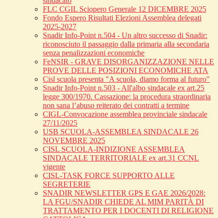
sindacato
FLC CGIL Sciopero Generale 12 DICEMBRE 2025
Fondo Espero Risultati Elezioni Assemblea delegati
2025-2027
Snadir Info-Point n.504 - Un altro successo di Snadir:
riconosciuto il passaggio dalla primaria alla secondaria
senza penalizzazioni economiche
FeNSIR - GRAVE DISORGANIZZAZIONE NELLE
PROVE DELLE POSIZIONI ECONOMICHE ATA
Cisl scuola presenta "A scuola, diamo forma al futuro"
Snadir Info-Point n.503 - All'albo sindacale ex art.25
legge 300/1970. Cassazione: la procedura straordinaria
non sana l’abuso reiterato dei contratti a termine
CIGL-Convocazione assemblea provinciale sindacale
27/11/2025
USB SCUOLA-ASSEMBLEA SINDACALE 26
NOVEMBRE 2025
CISL SCUOLA-INDIZIONE ASSEMBLEA
SINDACALE TERRITORIALE ex art.31 CCNL
vigente
CISL-TASK FORCE SUPPORTO ALLE
SEGRETERIE
SNADIR NEWSLETTER GPS E GAE 2026/2028:
LA FGU/SNADIR CHIEDE AL MIM PARITÀ DI
TRATTAMENTO PER I DOCENTI DI RELIGIONE