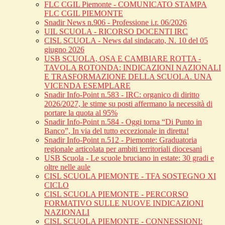
FLC CGIL Piemonte - COMUNICATO STAMPA
FLC CGIL PIEMONTE
Snadir News n.906 - Professione i.r. 06/2026
UIL SCUOLA - RICORSO DOCENTI IRC
CISL SCUOLA - News dal sindacato, N. 10 del 05
giugno 2026
USB SCUOLA, OSA E CAMBIARE ROTTA -
TAVOLA ROTONDA: INDICAZIONI NAZIONALI
E TRASFORMAZIONE DELLA SCUOLA. UNA
VICENDA ESEMPLARE
Snadir Info-Point n.583 - IRC: organico di diritto
2026/2027, le stime su posti affermano la necessità di
portare la quota al 95%
Snadir Info-Point n.584 - Oggi torna “Di Punto in
Banco”, In via del tutto eccezionale in diretta!
Snadir Info-Point n.512 - Piemonte: Graduatoria
regionale articolata per ambiti territoriali diocesani
USB Scuola - Le scuole bruciano in estate: 30 gradi e
oltre nelle aule
CISL SCUOLA PIEMONTE - TFA SOSTEGNO XI
CICLO
CISL SCUOLA PIEMONTE - PERCORSO
FORMATIVO SULLE NUOVE INDICAZIONI
NAZIONALI
CISL SCUOLA PIEMONTE - CONNESSIONI: