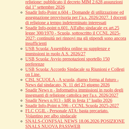
religione: pubblicato il decreto MIM 2.628 assunzioni
dal 1° settembre 2026
Snadir Info-Point n.604 - Domande di utilizzazione ed
assegnazione provvisoria per l’a.s. 2026/2027. I docenti
di religione a tempo indeterminato interessati
Snadir Info-point n.601. All'albo sindacale ex art.25
legge 300/1970 - Scuola, sottoscritto il CCNL 2025-
2027: continuità nei rinnovi ma gli stipendi sono ancora
insufficienti
USB Scuola: Assemblea online su supplenze e
immissioni in ruolo A.S. 2026/27
USB Scuola: Avvio prenotazioni sportello 150
preferenze
USB Scuola: Accordo Sindacale su Riunioni e Collegi
on Line.
CISL SCUOLA - A scuola, diamo forma al futuro -
News dal sindacato, N. 11 del 23 giugno 2026
Snadir News n - Informativa immissioni in ruolo degli
insegnanti di religione cattolica per l'a.s. 2026/2027
Snadir News n.913 - IdR in festa 1° luglio 2026
Snadir Info-Point n.596 - CCNL Scuola 2025-2027
FLC CGIL - Personale ATA: basta precariato.
Volantino per albo sindacale
SNALS-CONFSAL NEWS 18.06.2026 POSIZIONE
SNALS NUOVA PASSWEB