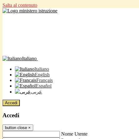
Salta al contenuto
Italiano
Italiano
English
Français
Español
عربى
Accedi
Accedi
button close
×
Nome Utente