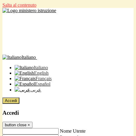
Salta al contenuto
Italiano
Italiano
English
Français
Español
عربى
Accedi
Accedi
button close
×
Nome Utente