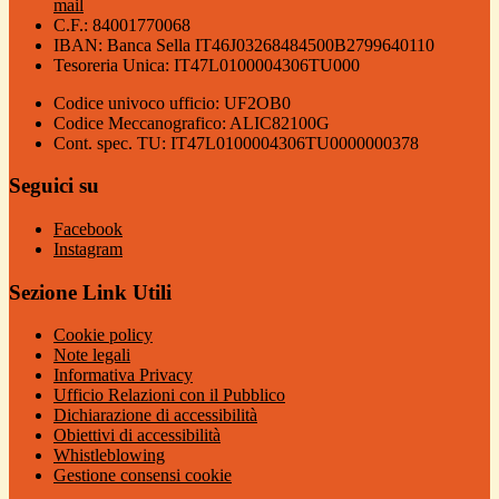
mail
C.F.: 84001770068
IBAN: Banca Sella IT46J03268484500B2799640110
Tesoreria Unica: IT47L0100004306TU000
Codice univoco ufficio: UF2OB0
Codice Meccanografico: ALIC82100G
Cont. spec. TU: IT47L0100004306TU0000000378
Seguici su
Facebook
Instagram
Sezione Link Utili
Cookie policy
Note legali
Informativa Privacy
Ufficio Relazioni con il Pubblico
Dichiarazione di accessibilità
Obiettivi di accessibilità
Whistleblowing
Gestione consensi cookie