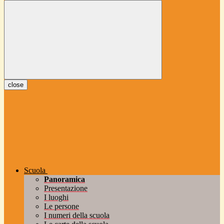
close
Scuola
Panoramica
Presentazione
I luoghi
Le persone
I numeri della scuola