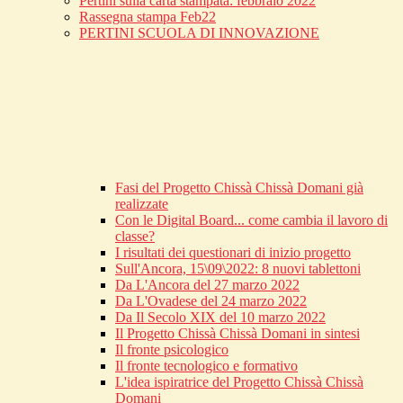
Pertini sulla carta stampata: febbraio 2022
Rassegna stampa Feb22
PERTINI SCUOLA DI INNOVAZIONE
Fasi del Progetto Chissà Chissà Domani già
realizzate
Con le Digital Board... come cambia il lavoro di
classe?
I risultati dei questionari di inizio progetto
Sull'Ancora, 15\09\2022: 8 nuovi tablettoni
Da L'Ancora del 27 marzo 2022
Da L'Ovadese del 24 marzo 2022
Da Il Secolo XIX del 10 marzo 2022
Il Progetto Chissà Chissà Domani in sintesi
Il fronte psicologico
Il fronte tecnologico e formativo
L'idea ispiratrice del Progetto Chissà Chissà
Domani