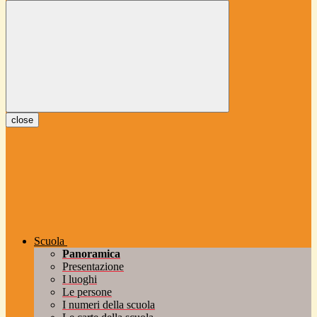
close
Scuola
Panoramica
Presentazione
I luoghi
Le persone
I numeri della scuola