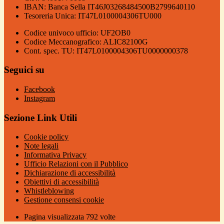
IBAN: Banca Sella IT46J03268484500B2799640110
Tesoreria Unica: IT47L0100004306TU000
Codice univoco ufficio: UF2OB0
Codice Meccanografico: ALIC82100G
Cont. spec. TU: IT47L0100004306TU0000000378
Seguici su
Facebook
Instagram
Sezione Link Utili
Cookie policy
Note legali
Informativa Privacy
Ufficio Relazioni con il Pubblico
Dichiarazione di accessibilità
Obiettivi di accessibilità
Whistleblowing
Gestione consensi cookie
Pagina visualizzata
792
volte