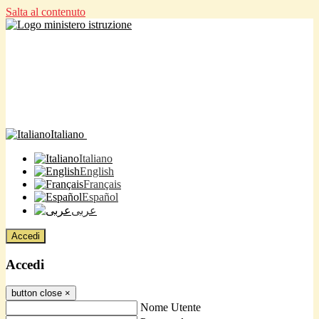
Salta al contenuto
Italiano
Italiano
English
Français
Español
عربى
Accedi
Accedi
button close
×
Nome Utente