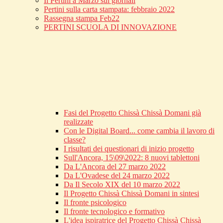
Il Pertini a Marzo sui giornali
Pertini sulla carta stampata: febbraio 2022
Rassegna stampa Feb22
PERTINI SCUOLA DI INNOVAZIONE
Fasi del Progetto Chissà Chissà Domani già
realizzate
Con le Digital Board... come cambia il lavoro di
classe?
I risultati dei questionari di inizio progetto
Sull'Ancora, 15\09\2022: 8 nuovi tablettoni
Da L'Ancora del 27 marzo 2022
Da L'Ovadese del 24 marzo 2022
Da Il Secolo XIX del 10 marzo 2022
Il Progetto Chissà Chissà Domani in sintesi
Il fronte psicologico
Il fronte tecnologico e formativo
L'idea ispiratrice del Progetto Chissà Chissà