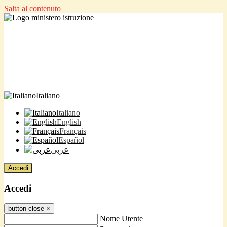
Salta al contenuto
Italiano
Italiano
English
Français
Español
عربى
Accedi
Accedi
button close
×
Nome Utente