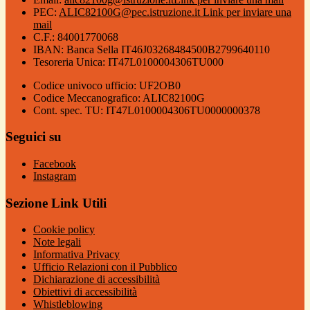
PEC:
ALIC82100G@pec.istruzione.it
Link per inviare una
mail
C.F.: 84001770068
IBAN: Banca Sella IT46J03268484500B2799640110
Tesoreria Unica: IT47L0100004306TU000
Codice univoco ufficio: UF2OB0
Codice Meccanografico: ALIC82100G
Cont. spec. TU: IT47L0100004306TU0000000378
Seguici su
Facebook
Instagram
Sezione Link Utili
Cookie policy
Note legali
Informativa Privacy
Ufficio Relazioni con il Pubblico
Dichiarazione di accessibilità
Obiettivi di accessibilità
Whistleblowing