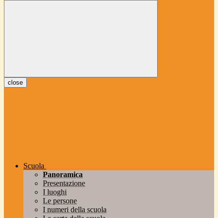
close
Scuola
Panoramica
Presentazione
I luoghi
Le persone
I numeri della scuola