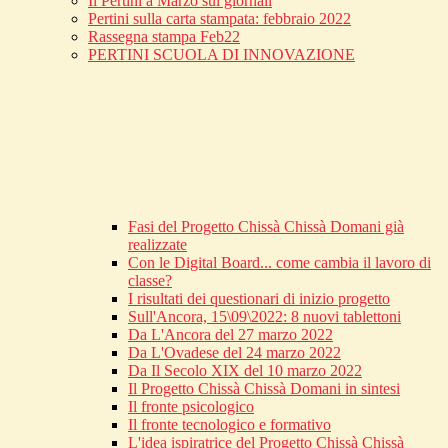
Il Pertini a Marzo sui giornali
Pertini sulla carta stampata: febbraio 2022
Rassegna stampa Feb22
PERTINI SCUOLA DI INNOVAZIONE
Fasi del Progetto Chissà Chissà Domani già
realizzate
Con le Digital Board... come cambia il lavoro di
classe?
I risultati dei questionari di inizio progetto
Sull'Ancora, 15\09\2022: 8 nuovi tablettoni
Da L'Ancora del 27 marzo 2022
Da L'Ovadese del 24 marzo 2022
Da Il Secolo XIX del 10 marzo 2022
Il Progetto Chissà Chissà Domani in sintesi
Il fronte psicologico
Il fronte tecnologico e formativo
L'idea ispiratrice del Progetto Chissà Chissà