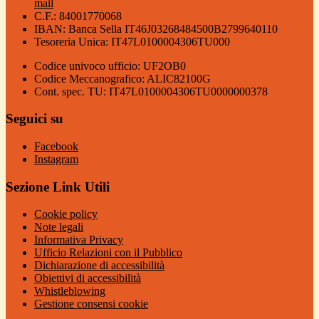
mail
C.F.: 84001770068
IBAN: Banca Sella IT46J03268484500B2799640110
Tesoreria Unica: IT47L0100004306TU000
Codice univoco ufficio: UF2OB0
Codice Meccanografico: ALIC82100G
Cont. spec. TU: IT47L0100004306TU0000000378
Seguici su
Facebook
Instagram
Sezione Link Utili
Cookie policy
Note legali
Informativa Privacy
Ufficio Relazioni con il Pubblico
Dichiarazione di accessibilità
Obiettivi di accessibilità
Whistleblowing
Gestione consensi cookie