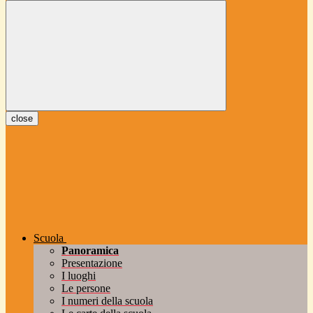
close
Scuola
Panoramica
Presentazione
I luoghi
Le persone
I numeri della scuola