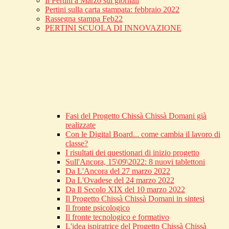
Il Pertini a Marzo sui giornali
Pertini sulla carta stampata: febbraio 2022
Rassegna stampa Feb22
PERTINI SCUOLA DI INNOVAZIONE
Fasi del Progetto Chissà Chissà Domani già
realizzate
Con le Digital Board... come cambia il lavoro di
classe?
I risultati dei questionari di inizio progetto
Sull'Ancora, 15\09\2022: 8 nuovi tablettoni
Da L'Ancora del 27 marzo 2022
Da L'Ovadese del 24 marzo 2022
Da Il Secolo XIX del 10 marzo 2022
Il Progetto Chissà Chissà Domani in sintesi
Il fronte psicologico
Il fronte tecnologico e formativo
L'idea ispiratrice del Progetto Chissà Chissà