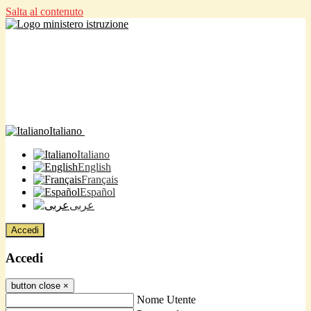
Salta al contenuto
Italiano
Italiano
English
Français
Español
عربى
Accedi
Accedi
button close
×
Nome Utente