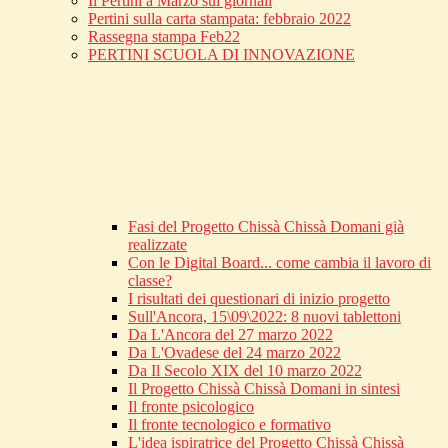
Il Pertini a Marzo sui giornali
Pertini sulla carta stampata: febbraio 2022
Rassegna stampa Feb22
PERTINI SCUOLA DI INNOVAZIONE
Fasi del Progetto Chissà Chissà Domani già
realizzate
Con le Digital Board... come cambia il lavoro di
classe?
I risultati dei questionari di inizio progetto
Sull'Ancora, 15\09\2022: 8 nuovi tablettoni
Da L'Ancora del 27 marzo 2022
Da L'Ovadese del 24 marzo 2022
Da Il Secolo XIX del 10 marzo 2022
Il Progetto Chissà Chissà Domani in sintesi
Il fronte psicologico
Il fronte tecnologico e formativo
L'idea ispiratrice del Progetto Chissà Chissà