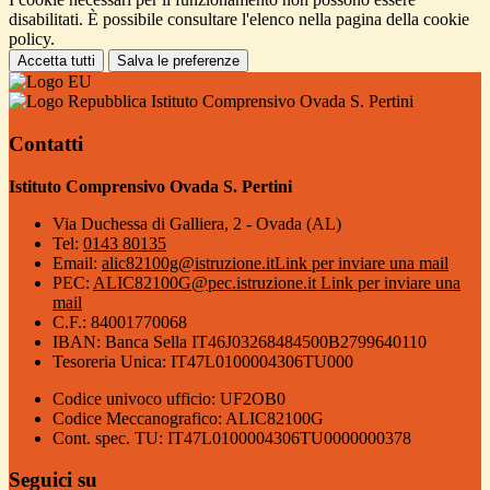
disabilitati. È possibile consultare l'elenco nella pagina della cookie
policy.
Accetta tutti
Salva le preferenze
Istituto Comprensivo Ovada S. Pertini
Contatti
Istituto Comprensivo Ovada S. Pertini
Via Duchessa di Galliera, 2 - Ovada (AL)
Tel:
0143 80135
Email:
alic82100g@istruzione.it
Link per inviare una mail
PEC:
ALIC82100G@pec.istruzione.it
Link per inviare una
mail
C.F.: 84001770068
IBAN: Banca Sella IT46J03268484500B2799640110
Tesoreria Unica: IT47L0100004306TU000
Codice univoco ufficio: UF2OB0
Codice Meccanografico: ALIC82100G
Cont. spec. TU: IT47L0100004306TU0000000378
Seguici su