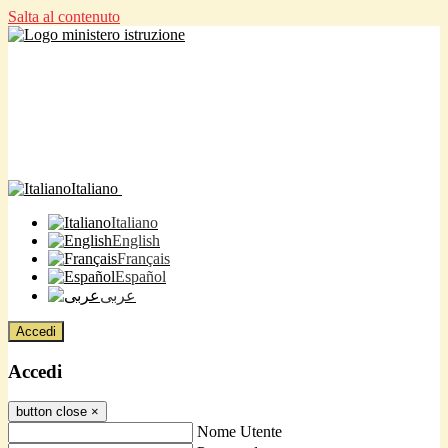
Salta al contenuto
Italiano
Italiano
English
Français
Español
عربى
Accedi
Accedi
button close
×
Nome Utente