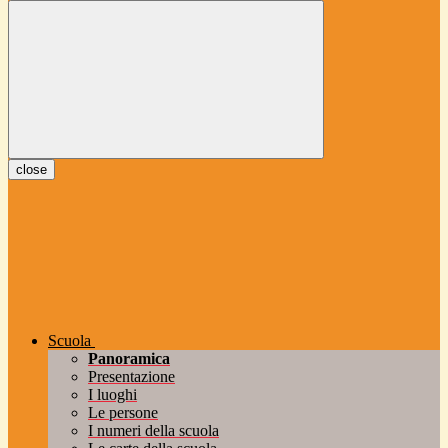
close
Scuola
Panoramica
Presentazione
I luoghi
Le persone
I numeri della scuola