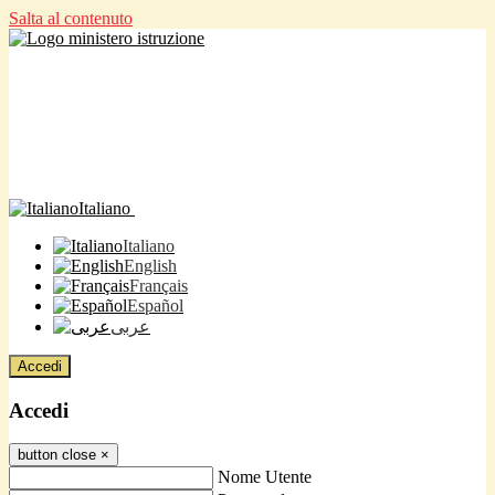
Salta al contenuto
Italiano
Italiano
English
Français
Español
عربى
Accedi
Accedi
button close
×
Nome Utente