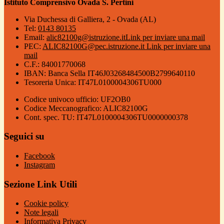
Istituto Comprensivo Ovada S. Pertini
Via Duchessa di Galliera, 2 - Ovada (AL)
Tel:
0143 80135
Email:
alic82100g@istruzione.it
Link per inviare una mail
PEC:
ALIC82100G@pec.istruzione.it
Link per inviare una
mail
C.F.: 84001770068
IBAN: Banca Sella IT46J03268484500B2799640110
Tesoreria Unica: IT47L0100004306TU000
Codice univoco ufficio: UF2OB0
Codice Meccanografico: ALIC82100G
Cont. spec. TU: IT47L0100004306TU0000000378
Seguici su
Facebook
Instagram
Sezione Link Utili
Cookie policy
Note legali
Informativa Privacy