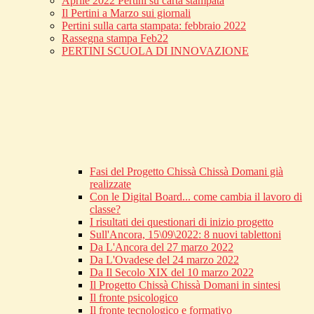
Aprile 2022 Pertini su carta stampata
Il Pertini a Marzo sui giornali
Pertini sulla carta stampata: febbraio 2022
Rassegna stampa Feb22
PERTINI SCUOLA DI INNOVAZIONE
Fasi del Progetto Chissà Chissà Domani già
realizzate
Con le Digital Board... come cambia il lavoro di
classe?
I risultati dei questionari di inizio progetto
Sull'Ancora, 15\09\2022: 8 nuovi tablettoni
Da L'Ancora del 27 marzo 2022
Da L'Ovadese del 24 marzo 2022
Da Il Secolo XIX del 10 marzo 2022
Il Progetto Chissà Chissà Domani in sintesi
Il fronte psicologico
Il fronte tecnologico e formativo