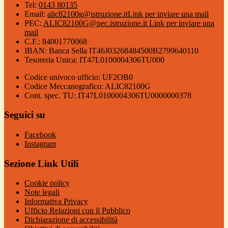
Tel:
0143 80135
Email:
alic82100g@istruzione.it
Link per inviare una mail
PEC:
ALIC82100G@pec.istruzione.it
Link per inviare una
mail
C.F.: 84001770068
IBAN: Banca Sella IT46J03268484500B2799640110
Tesoreria Unica: IT47L0100004306TU000
Codice univoco ufficio: UF2OB0
Codice Meccanografico: ALIC82100G
Cont. spec. TU: IT47L0100004306TU0000000378
Seguici su
Facebook
Instagram
Sezione Link Utili
Cookie policy
Note legali
Informativa Privacy
Ufficio Relazioni con il Pubblico
Dichiarazione di accessibilità