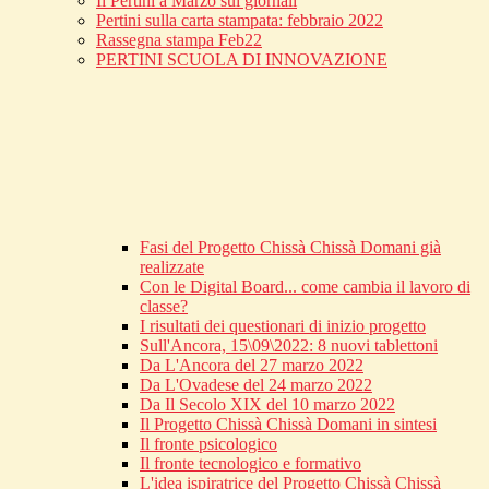
Il Pertini a Marzo sui giornali
Pertini sulla carta stampata: febbraio 2022
Rassegna stampa Feb22
PERTINI SCUOLA DI INNOVAZIONE
Fasi del Progetto Chissà Chissà Domani già
realizzate
Con le Digital Board... come cambia il lavoro di
classe?
I risultati dei questionari di inizio progetto
Sull'Ancora, 15\09\2022: 8 nuovi tablettoni
Da L'Ancora del 27 marzo 2022
Da L'Ovadese del 24 marzo 2022
Da Il Secolo XIX del 10 marzo 2022
Il Progetto Chissà Chissà Domani in sintesi
Il fronte psicologico
Il fronte tecnologico e formativo
L'idea ispiratrice del Progetto Chissà Chissà