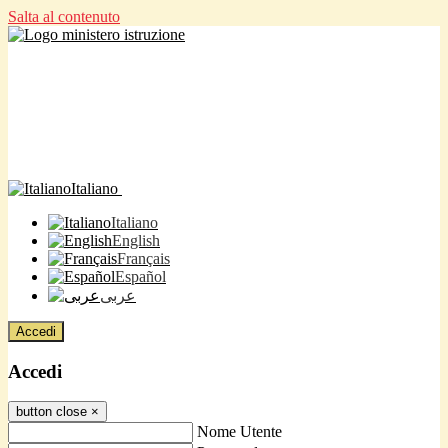
Salta al contenuto
Italiano
Italiano
English
Français
Español
عربى
Accedi
Accedi
button close
×
Nome Utente