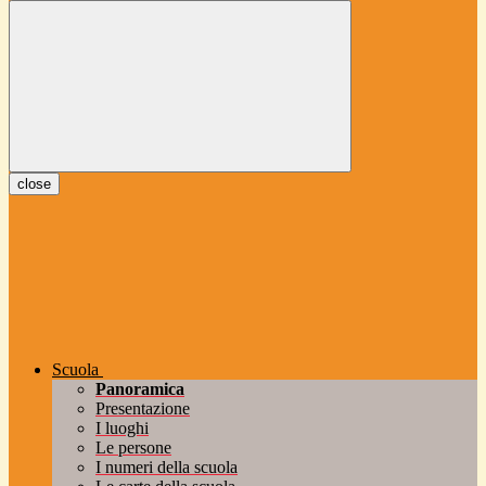
close
Scuola
Panoramica
Presentazione
I luoghi
Le persone
I numeri della scuola