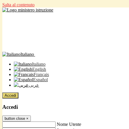
Salta al contenuto
Italiano
Italiano
English
Français
Español
عربى
Accedi
Accedi
button close
×
Nome Utente