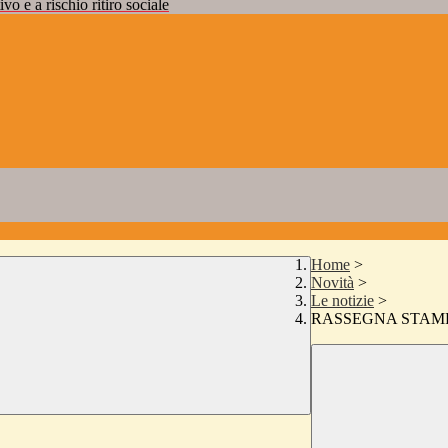
vo e a rischio ritiro sociale
Home
>
Novità
>
Le notizie
>
RASSEGNA STAM