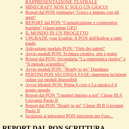
RAPPRESENTAZIONE TEATRALE
MINECRAFT NON E' SOLO UN GIOCO!
Report dal PON (primaria) "Gioco e imparo con gli
sport"
REPORT dal PON "Comunicazione e cooperative
learning" (classi prime GP2)
IL MONDO IN UN PROGETTO
UPGRADE your English: Il PON dell'Inglese a tutto
tondo
Attivazione modulo PON: "Orto dei talenti"
Avvio moduli PON: Scrittura creativa, arte e teatro
Report dai PON: Secondaria “La matematica risolve” e
“Il metodo scientifico”
Avvio moduli PON: "Ready to go" Damilano
PERTINI PON SECONDA FASE: riapertura iscrizioni
online sui moduli disponibili
Avvio Moduli PON: Prima il coro e La musica è il
nostro mondo
Report dal PON "I numeri intorno a noi" Classe III A
Giovanni Paolo II
Report dal PON "Ready to go" Classe III B Giovanni
Paolo II
Iscrizioni ai laboratori PON istruzioni per l'uso...
REPORT DAL PON SCRITTURA