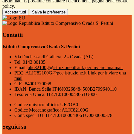
disabilitati. È possibile consultare l'elenco nella pagina della cookie
policy.
Accetta tutti
Salva le preferenze
Istituto Comprensivo Ovada S. Pertini
Contatti
Istituto Comprensivo Ovada S. Pertini
Via Duchessa di Galliera, 2 - Ovada (AL)
Tel:
0143 80135
Email:
alic82100g@istruzione.it
Link per inviare una mail
PEC:
ALIC82100G@pec.istruzione.it
Link per inviare una
mail
C.F.: 84001770068
IBAN: Banca Sella IT46J03268484500B2799640110
Tesoreria Unica: IT47L0100004306TU000
Codice univoco ufficio: UF2OB0
Codice Meccanografico: ALIC82100G
Cont. spec. TU: IT47L0100004306TU0000000378
Seguici su