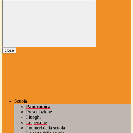
close
Scuola
Panoramica
Presentazione
I luoghi
Le persone
I numeri della scuola