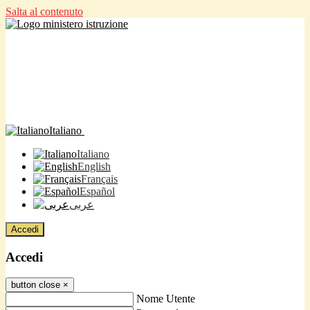
Salta al contenuto
Italiano
Italiano
English
Français
Español
عربى
Accedi
Accedi
button close
×
Nome Utente