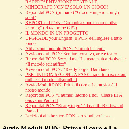
RAPPRESENTAZIONE TEATRALE
MINECRAFT NON E' SOLO UN GIOCO!
Report dal PON (primaria) "Gioco e imparo con gli
sport"
REPORT dal PON "Comunicazione e cooperative
learning" (classi prime GP2)
IL MONDO IN UN PROGETTO
UPGRADE your English: Il PON dell'Inglese a tutto
tondo
Attivazione modulo PON: "Orto dei talenti"
Avvio moduli PON: Scrittura creativa, arte e teatro
Report dai PON: Secondaria “La matematica risolve” e
“Il metodo scientifico”
Avvio moduli PON: "Ready to go" Damilano
PERTINI PON SECONDA FASE: riapertura iscrizioni
online sui moduli disponibili
Avvio Moduli PON: Prima il coro e La musica è il
nostro mondo
Report dal PON "I numeri intorno a noi" Classe III A
Giovanni Paolo II
Report dal PON "Ready to go" Classe III B Giovanni
Paolo II
Iscrizioni ai laboratori PON istruzioni per l'uso...
Avvio Moduli PON: Prima il coro e La