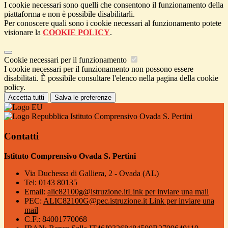
I cookie necessari sono quelli che consentono il funzionamento della
piattaforma e non è possibile disabilitarli.
Per conoscere quali sono i cookie necessari al funzionamento potete
visionare la
COOKIE POLICY
.
Cookie necessari per il funzionamento
I cookie necessari per il funzionamento non possono essere
disabilitati. È possibile consultare l'elenco nella pagina della cookie
policy.
Accetta tutti
Salva le preferenze
Istituto Comprensivo Ovada S. Pertini
Contatti
Istituto Comprensivo Ovada S. Pertini
Via Duchessa di Galliera, 2 - Ovada (AL)
Tel:
0143 80135
Email:
alic82100g@istruzione.it
Link per inviare una mail
PEC:
ALIC82100G@pec.istruzione.it
Link per inviare una
mail
C.F.: 84001770068