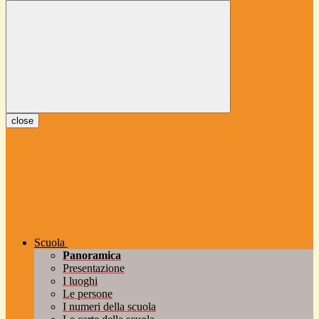
close
Scuola
Panoramica
Presentazione
I luoghi
Le persone
I numeri della scuola