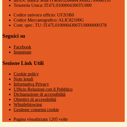
IBAN: Banca Sella IT46J03268484500B2799640110
Tesoreria Unica: IT47L0100004306TU000
Codice univoco ufficio: UF2OB0
Codice Meccanografico: ALIC82100G
Cont. spec. TU: IT47L0100004306TU0000000378
Seguici su
Facebook
Instagram
Sezione Link Utili
Cookie policy
Note legali
Informativa Privacy
Ufficio Relazioni con il Pubblico
Dichiarazione di accessibilità
Obiettivi di accessibilità
Whistleblowing
Gestione consensi cookie
Pagina visualizzata
1205
volte