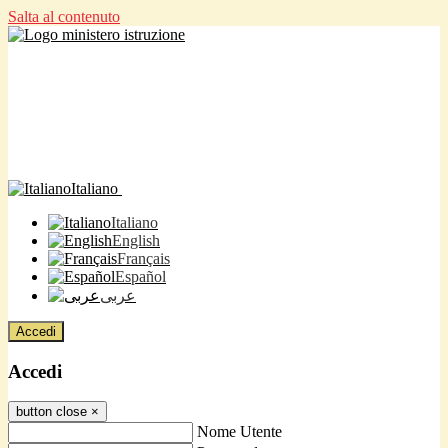
Salta al contenuto
Italiano
Italiano
English
Français
Español
عربى
Accedi
Accedi
button close
×
Nome Utente