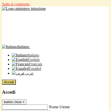
Salta al contenuto
Italiano
Italiano
English
Français
Español
عربى
Accedi
Accedi
button close
×
Nome Utente