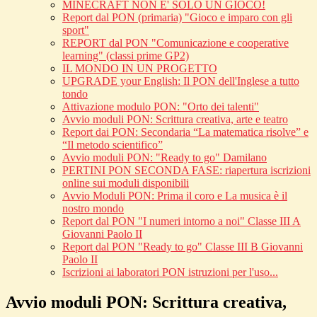
MINECRAFT NON E' SOLO UN GIOCO!
Report dal PON (primaria) "Gioco e imparo con gli
sport"
REPORT dal PON "Comunicazione e cooperative
learning" (classi prime GP2)
IL MONDO IN UN PROGETTO
UPGRADE your English: Il PON dell'Inglese a tutto
tondo
Attivazione modulo PON: "Orto dei talenti"
Avvio moduli PON: Scrittura creativa, arte e teatro
Report dai PON: Secondaria “La matematica risolve” e
“Il metodo scientifico”
Avvio moduli PON: "Ready to go" Damilano
PERTINI PON SECONDA FASE: riapertura iscrizioni
online sui moduli disponibili
Avvio Moduli PON: Prima il coro e La musica è il
nostro mondo
Report dal PON "I numeri intorno a noi" Classe III A
Giovanni Paolo II
Report dal PON "Ready to go" Classe III B Giovanni
Paolo II
Iscrizioni ai laboratori PON istruzioni per l'uso...
Avvio moduli PON: Scrittura creativa,