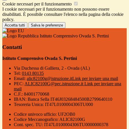
Cookie necessari per il funzionamento
I cookie necessari per il funzionamento non possono essere
disabilitati. È possibile consultare l'elenco nella pagina della cookie
policy.
Accetta tutti
Salva le preferenze
Istituto Comprensivo Ovada S. Pertini
Contatti
Istituto Comprensivo Ovada S. Pertini
Via Duchessa di Galliera, 2 - Ovada (AL)
Tel:
0143 80135
Email:
alic82100g@istruzione.it
Link per inviare una mail
PEC:
ALIC82100G@pec.istruzione.it
Link per inviare una
mail
C.F.: 84001770068
IBAN: Banca Sella IT46J03268484500B2799640110
Tesoreria Unica: IT47L0100004306TU000
Codice univoco ufficio: UF2OB0
Codice Meccanografico: ALIC82100G
Cont. spec. TU: IT47L0100004306TU0000000378