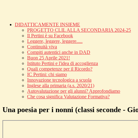
DIDATTICAMENTE INSIEME
PROGETTO CLIL ALLA SECONDARIA 2024-25
Il Pertini è su Facebook
Leggere, leggere, leggere.....
Continuità viva
Compiti autentici anche in DAD
Buon 25 Aprile 2021!
Istituto Pertini e l'idea di accoglienza
Quali competenze per il Ricordo?
IC Pertini: chi siamo
Innovazione tecnologica a scuola
Inglese alla primaria (a.s. 2020/21)
Autovalutazione per gli alunni? Approfondiamo
Che cosa significa Valutazione Formativa?
Una poesia per i nonni (classi seconde - Gi