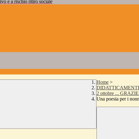
vo e a rischio ritiro sociale
Home
>
DIDATTICAMENTE
2 ottobre ... GRAZ
Una poesia per i nonn