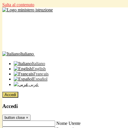
Salta al contenuto
Italiano
Italiano
English
Français
Español
عربى
Accedi
Accedi
button close
×
Nome Utente