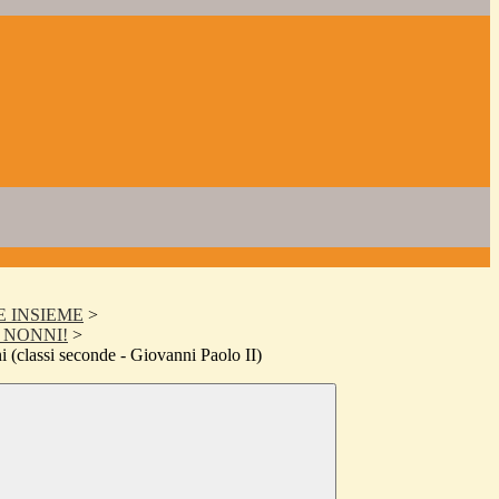
 INSIEME
>
IE NONNI!
>
i (classi seconde - Giovanni Paolo II)