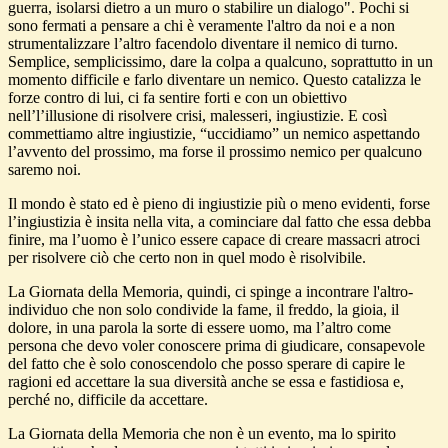
guerra, isolarsi dietro a un muro o stabilire un dialogo". Pochi si
sono fermati a pensare a chi è veramente l'altro da noi e a non
strumentalizzare l’altro facendolo diventare il nemico di turno.
Semplice, semplicissimo, dare la colpa a qualcuno, soprattutto in un
momento difficile e farlo diventare un nemico. Questo catalizza le
forze contro di lui, ci fa sentire forti e con un obiettivo
nell’l’illusione di risolvere crisi, malesseri, ingiustizie. E così
commettiamo altre ingiustizie, “uccidiamo” un nemico aspettando
l’avvento del prossimo, ma forse il prossimo nemico per qualcuno
saremo noi.
Il mondo è stato ed è pieno di ingiustizie più o meno evidenti, forse
l’ingiustizia è insita nella vita, a cominciare dal fatto che essa debba
finire, ma l’uomo è l’unico essere capace di creare massacri atroci
per risolvere ciò che certo non in quel modo è risolvibile.
La Giornata della Memoria, quindi, ci spinge a incontrare l'altro-
individuo che non solo condivide la fame, il freddo, la gioia, il
dolore, in una parola la sorte di essere uomo, ma l’altro come
persona che devo voler conoscere prima di giudicare, consapevole
del fatto che è solo conoscendolo che posso sperare di capire le
ragioni ed accettare la sua diversità anche se essa e fastidiosa e,
perché no, difficile da accettare.
La Giornata della Memoria che non è un evento, ma lo spirito