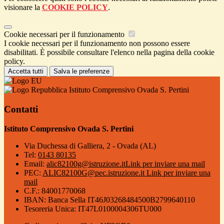
visionare la
COOKIE POLICY
.
Cookie necessari per il funzionamento
I cookie necessari per il funzionamento non possono essere
disabilitati. È possibile consultare l'elenco nella pagina della cookie
policy.
Accetta tutti
Salva le preferenze
Istituto Comprensivo Ovada S. Pertini
Contatti
Istituto Comprensivo Ovada S. Pertini
Via Duchessa di Galliera, 2 - Ovada (AL)
Tel:
0143 80135
Email:
alic82100g@istruzione.it
Link per inviare una mail
PEC:
ALIC82100G@pec.istruzione.it
Link per inviare una
mail
C.F.: 84001770068
IBAN: Banca Sella IT46J03268484500B2799640110
Tesoreria Unica: IT47L0100004306TU000