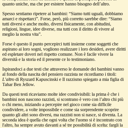
quanto uniche, ma che per esistere hanno bisogno dell’altro.
Spesso sentiamo ripetere ai bambini: “Siamo tutti uguali, dobbiamo
amarci e rispettarci”. Forse, però, più corretto sarebbe dire: “Siamo
tutti diversi e anche molto, diversi fisicamente, con abitudini,
religioni, lingue, idee diverse, ma tutti con il diritto di vivere al
meglio la nostra vita”.
Forse è questo il punto percepirci tutti insieme come soggetti che
aspirano ai loro sogni, vogliono realizzare i loro desideri, avere diritti
ed espletare doveri nel rispetto comune. Non è facile vivere la
diversità e la storia ed il presente ce lo testimoniano.
Ispirandoci a due testi che attraverso le domande dei bambini vanno
al fondo della nascita del pensiero razzista ne ricordiamo i titoli:
L’altro
di Ryszard Kapuscinski e Il razzismo spiegato a mia figlia di
Tahar Ben Jellow.
Da questi testi ricaviamo molte idee condivisibili: la prima è che i
bambini non nascono razzisti, si scontrano è vero con l’altro chi più
o chi meno, iniziando a percepire nel gioco come sia difficile
condividere, a volte impossibile e come sia sorprendente scoprire
quanto gli altri sono diversi, ma razzisti non si nasce, si diventa. La
seconda idea è quella che ogni volta che l'uomo si è incontrato con
l'altro, ha sempre avuto davanti a sé tre possibilità di scelta: fargli la