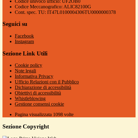
Codice univoco ufficio: UF2OB0
Codice Meccanografico: ALIC82100G
Cont. spec. TU: IT47L0100004306TU0000000378
Seguici su
Facebook
Instagram
Sezione Link Utili
Cookie policy
Note legali
Informativa Privacy
Ufficio Relazioni con il Pubblico
Dichiarazione di accessibilità
Obiettivi di accessibilità
Whistleblowing
Gestione consensi cookie
Pagina visualizzata
1098
volte
Sezione Copyright