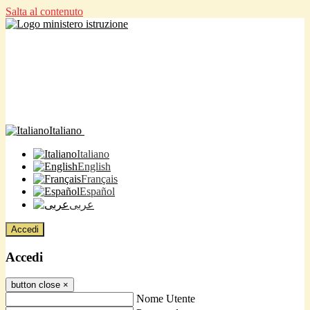
Salta al contenuto
Italiano
Italiano
English
Français
Español
عربى
Accedi
Accedi
button close
×
Nome Utente