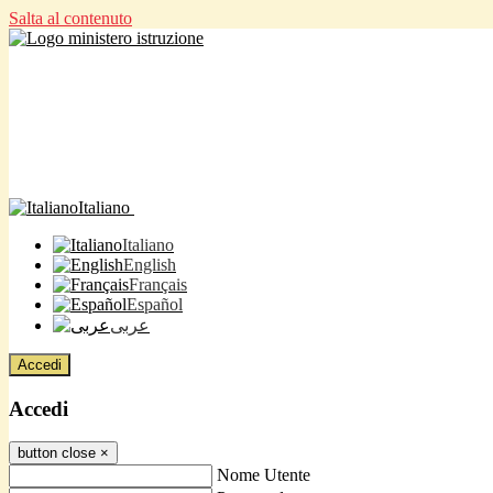
Salta al contenuto
Italiano
Italiano
English
Français
Español
عربى
Accedi
Accedi
button close
×
Nome Utente