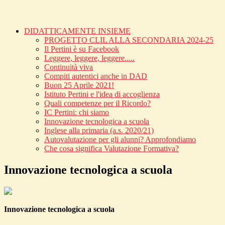
DIDATTICAMENTE INSIEME
PROGETTO CLIL ALLA SECONDARIA 2024-25
Il Pertini è su Facebook
Leggere, leggere, leggere.....
Continuità viva
Compiti autentici anche in DAD
Buon 25 Aprile 2021!
Istituto Pertini e l'idea di accoglienza
Quali competenze per il Ricordo?
IC Pertini: chi siamo
Innovazione tecnologica a scuola
Inglese alla primaria (a.s. 2020/21)
Autovalutazione per gli alunni? Approfondiamo
Che cosa significa Valutazione Formativa?
Innovazione tecnologica a scuola
Innovazione tecnologica a scuola