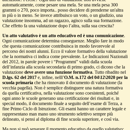
automaticamente, come pesare una mela. Se una mela pesa 300
grammi o 270, poco importa.. posso decidere di prenderne un'altra
in più o in meno. Se invece attribuisco un voto, o un giudizio, una
valutazione insomma, ad un ragazzo, agisco sulla sua formazione.
Che effetto fa una valutazione dopo l’altra, sulla sua crescita?
Un atto valutativo è un atto educativo ed è una comunicazione
.
Ogni comunicazione determina conseguenze. Meglio fare in modo
che questa comunicazione contribuisca in modo favorevole al
percorso dei nostri alunni. Ecco il valore formativo della valutazione
che la normativa ci indica come prevalente. Le Indicazioni Nazionali
del 2012, in parole povere i “Programmi” validi dalla scuola
dell’infanzia alla scuola secondaria di primo grado, ci dicono che la
valutazione
deve avere una funzione formativa
. Tutto ribadito nel
D.lgs. 62 del 2017
e, infine, nelll’
O.M. n.172 del 04\12\2020 per la
scuola primaria
che ha rinnovato il documento di valutazione (la
vecchia pagella). Non è semplice distinguere una natura formativa
da quella certificativa, nella valutazione sono coesistenti, poiché
ogni anno le scuole generano una certificazione dei risultati e, in
special modo, il documento finale a seguito dell’esame di Terza, a
fine Primo Ciclo di Istruzione. Gli esami hanno un carattere legale e
rappresentano man mano uno strumento selettivo sempre più
delineato, si pensi al diploma di fine scuola superiore, e così via.
Ma non si può separare il momento educativo da quello valutativo: