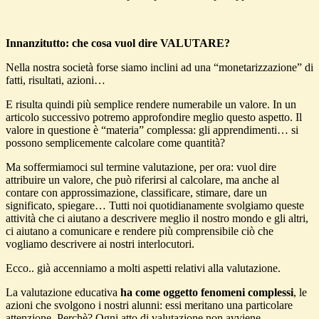
Innanzitutto: che cosa vuol dire VALUTARE?
Nella nostra società forse siamo inclini ad una “monetarizzazione” di
fatti, risultati, azioni…
E risulta quindi più semplice rendere numerabile un valore. In un
articolo successivo potremo approfondire meglio questo aspetto. Il
valore in questione è “materia” complessa: gli apprendimenti… si
possono semplicemente calcolare come quantità?
Ma soffermiamoci sul termine valutazione, per ora: vuol dire
attribuire un valore, che può riferirsi al calcolare, ma anche al
contare con approssimazione, classificare, stimare, dare un
significato, spiegare… Tutti noi quotidianamente svolgiamo queste
attività che ci aiutano a descrivere meglio il nostro mondo e gli altri,
ci aiutano a comunicare e rendere più comprensibile ciò che
vogliamo descrivere ai nostri interlocutori.
Ecco.. già accenniamo a molti aspetti relativi alla valutazione.
La valutazione educativa
ha come oggetto fenomeni complessi
, le
azioni che svolgono i nostri alunni: essi meritano una particolare
attenzione. Perchè? Ogni atto di valutazione non avviene