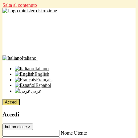
Salta al contenuto
Italiano
Italiano
English
Français
Español
عربى
Accedi
Accedi
button close
×
Nome Utente