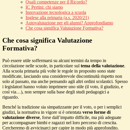
Quali competenze per il Ricordo?
IC Pertini: chi siamo
Innovazione tecnologica a scuola
Inglese alla primaria (a.s. 2020/21)
Autovalutazione per gli alunni? Approfondiamo
Che cosa significa Valutazione Formativa?
Che cosa significa Valutazione
Formativa?
Può essere utile soffermarsi su alcuni termini da tempo in
circolazione nelle scuole, in particolare sul
tema della valutazione
.
Alla scuola primaria più volte le regole in proposito sono state
modificate, lasciando una considerevole discontinuità rispetto non
solo al passato, ma anche pensando agli altri ordini scolastici. Spesso
i legislatori hanno voluto imprimere uno stile (il voto, il giudizio, e
così via…), non sempre sulla base degli studi pedagogici a
riguardo.
Benché la tradizione sia simpatizzante per il voto, o per i semplici
giudizi, la normativa in vigore si è orientata
verso forme di
valutazione diverse
, forse dall’impatto difficile, ma più adeguate
per accompagnare bimbi e ragazzi nel loro percorso di crescita.
Cercheremo di avvicinarci per capire in modo più approfondito.