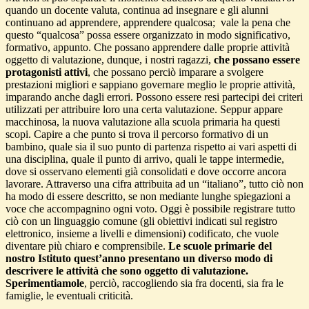
quando un docente valuta, continua ad insegnare e gli alunni
continuano ad apprendere, apprendere qualcosa; vale la pena che
questo “qualcosa” possa essere organizzato in modo significativo,
formativo, appunto. Che possano apprendere dalle proprie attività
oggetto di valutazione, dunque, i nostri ragazzi,
che possano essere
protagonisti attivi
, che possano perciò imparare a svolgere
prestazioni migliori e sappiano governare meglio le proprie attività,
imparando anche dagli errori. Possono essere resi partecipi dei criteri
utilizzati per attribuire loro una certa valutazione. Seppur appare
macchinosa, la nuova valutazione alla scuola primaria ha questi
scopi. Capire a che punto si trova il percorso formativo di un
bambino, quale sia il suo punto di partenza rispetto ai vari aspetti di
una disciplina, quale il punto di arrivo, quali le tappe intermedie,
dove si osservano elementi già consolidati e dove occorre ancora
lavorare. Attraverso una cifra attribuita ad un “italiano”, tutto ciò non
ha modo di essere descritto, se non mediante lunghe spiegazioni a
voce che accompagnino ogni voto. Oggi è possibile registrare tutto
ciò con un linguaggio comune (gli obiettivi indicati sul registro
elettronico, insieme a livelli e dimensioni) codificato, che vuole
diventare più chiaro e comprensibile.
Le scuole primarie del
nostro Istituto quest’anno presentano un diverso modo di
descrivere le attività che sono oggetto di valutazione.
Sperimentiamole
, perciò, raccogliendo sia fra docenti, sia fra le
famiglie, le eventuali criticità.