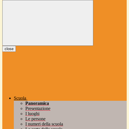
close
Scuola
Panoramica
Presentazione
I luoghi
Le persone
I numeri della scuola