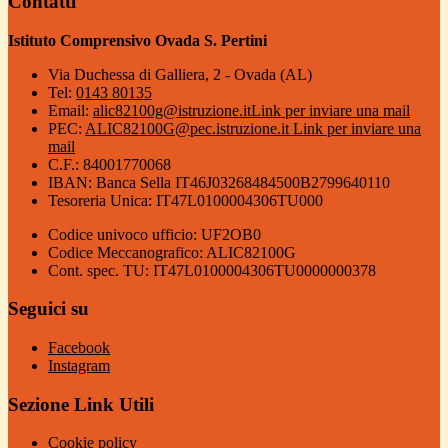
Contatti
Istituto Comprensivo Ovada S. Pertini
Via Duchessa di Galliera, 2 - Ovada (AL)
Tel:
0143 80135
Email:
alic82100g@istruzione.it
Link per inviare una mail
PEC:
ALIC82100G@pec.istruzione.it
Link per inviare una
mail
C.F.: 84001770068
IBAN: Banca Sella IT46J03268484500B2799640110
Tesoreria Unica: IT47L0100004306TU000
Codice univoco ufficio: UF2OB0
Codice Meccanografico: ALIC82100G
Cont. spec. TU: IT47L0100004306TU0000000378
Seguici su
Facebook
Instagram
Sezione Link Utili
Cookie policy