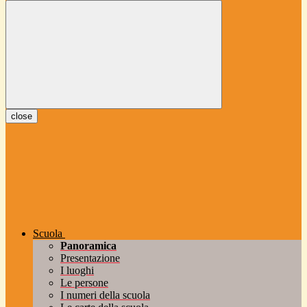
close
Scuola
Panoramica
Presentazione
I luoghi
Le persone
I numeri della scuola