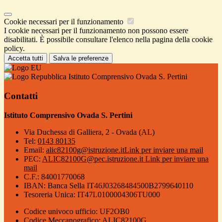
Cookie necessari per il funzionamento
I cookie necessari per il funzionamento non possono essere
disabilitati. È possibile consultare l'elenco nella pagina della cookie
policy.
Accetta tutti
Salva le preferenze
Istituto Comprensivo Ovada S. Pertini
Contatti
Istituto Comprensivo Ovada S. Pertini
Via Duchessa di Galliera, 2 - Ovada (AL)
Tel:
0143 80135
Email:
alic82100g@istruzione.it
Link per inviare una mail
PEC:
ALIC82100G@pec.istruzione.it
Link per inviare una
mail
C.F.: 84001770068
IBAN: Banca Sella IT46J03268484500B2799640110
Tesoreria Unica: IT47L0100004306TU000
Codice univoco ufficio: UF2OB0
Codice Meccanografico: ALIC82100G