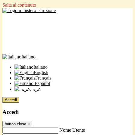
Salta al contenuto
Italiano
Italiano
English
Français
Español
عربى
Accedi
Accedi
button close
×
Nome Utente