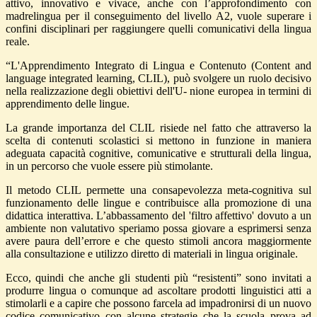
attivo, innovativo e vivace, anche con l’approfondimento con
madrelingua per il conseguimento del livello A2, vuole superare i
confini disciplinari per raggiungere quelli comunicativi della lingua
reale.
“L'Apprendimento Integrato di Lingua e Contenuto (Content and
language integrated learning, CLIL),
può svolgere un ruolo decisivo
nella realizzazione degli obiettivi dell'U- nione europea in termini di
apprendimento delle lingue
.
La grande importanza del
CLIL
risiede nel fatto che attraverso la
scelta di contenuti scolastici si mettono in funzione in maniera
adeguata capacità cognitive, comunicative e strutturali della lingua,
in un percorso che vuole essere più stimolante.
Il metodo CLIL permette una consapevolezza meta-cognitiva sul
funzionamento
delle
lingue e contribuisce alla promozione di una
didattica interattiva. L’abbassamento
del
'filtro affettivo' dovuto a un
ambiente non valutativo speriamo possa giovare a esprimersi senza
avere paura dell’errore e che questo stimoli ancora maggiormente
alla consultazione e utilizzo diretto di materiali in lingua originale.
Ecco, quindi che anche gli studenti più “resistenti” sono invitati a
produrre lingua o comunque ad ascoltare prodotti linguistici atti a
stimolarli e a capire che possono farcela ad impadronirsi di un nuovo
codice comunicativo con alcune strategie che la scuola prova ad