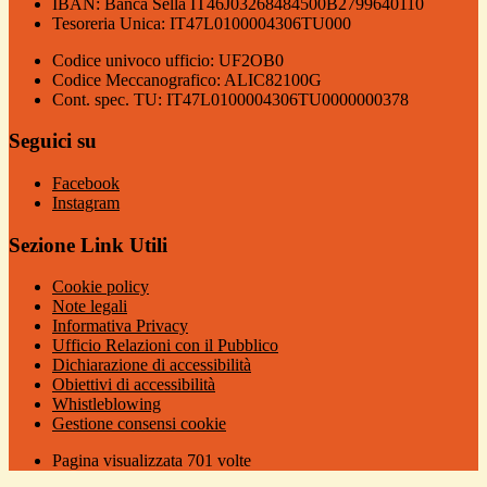
IBAN: Banca Sella IT46J03268484500B2799640110
Tesoreria Unica: IT47L0100004306TU000
Codice univoco ufficio: UF2OB0
Codice Meccanografico: ALIC82100G
Cont. spec. TU: IT47L0100004306TU0000000378
Seguici su
Facebook
Instagram
Sezione Link Utili
Cookie policy
Note legali
Informativa Privacy
Ufficio Relazioni con il Pubblico
Dichiarazione di accessibilità
Obiettivi di accessibilità
Whistleblowing
Gestione consensi cookie
Pagina visualizzata
701
volte