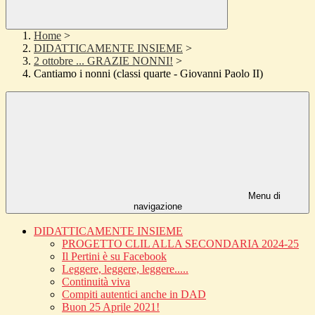
Home
>
DIDATTICAMENTE INSIEME
>
2 ottobre ... GRAZIE NONNI!
>
Cantiamo i nonni (classi quarte - Giovanni Paolo II)
Menu di
navigazione
DIDATTICAMENTE INSIEME
PROGETTO CLIL ALLA SECONDARIA 2024-25
Il Pertini è su Facebook
Leggere, leggere, leggere.....
Continuità viva
Compiti autentici anche in DAD
Buon 25 Aprile 2021!