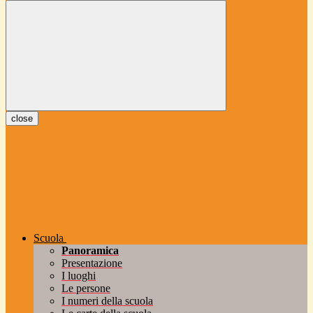
close
Scuola
Panoramica
Presentazione
I luoghi
Le persone
I numeri della scuola