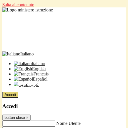
Salta al contenuto
Italiano
Italiano
English
Français
Español
عربى
Accedi
Accedi
button close
×
Nome Utente