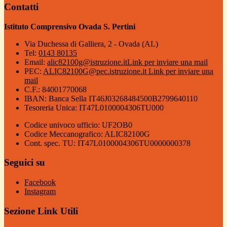
Contatti
Istituto Comprensivo Ovada S. Pertini
Via Duchessa di Galliera, 2 - Ovada (AL)
Tel:
0143 80135
Email:
alic82100g@istruzione.it
Link per inviare una mail
PEC:
ALIC82100G@pec.istruzione.it
Link per inviare una
mail
C.F.: 84001770068
IBAN: Banca Sella IT46J03268484500B2799640110
Tesoreria Unica: IT47L0100004306TU000
Codice univoco ufficio: UF2OB0
Codice Meccanografico: ALIC82100G
Cont. spec. TU: IT47L0100004306TU0000000378
Seguici su
Facebook
Instagram
Sezione Link Utili