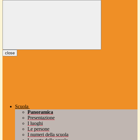
close
Scuola
Panoramica
Presentazione
I luoghi
Le persone
I numeri della scuola