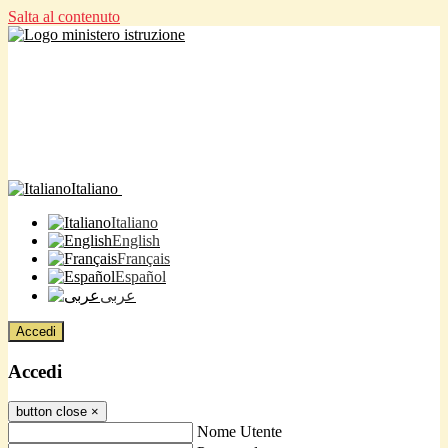
Salta al contenuto
Italiano
Italiano
English
Français
Español
عربى
Accedi
Accedi
button close
×
Nome Utente