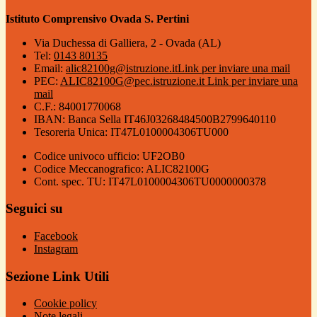
Istituto Comprensivo Ovada S. Pertini
Via Duchessa di Galliera, 2 - Ovada (AL)
Tel:
0143 80135
Email:
alic82100g@istruzione.it
Link per inviare una mail
PEC:
ALIC82100G@pec.istruzione.it
Link per inviare una
mail
C.F.: 84001770068
IBAN: Banca Sella IT46J03268484500B2799640110
Tesoreria Unica: IT47L0100004306TU000
Codice univoco ufficio: UF2OB0
Codice Meccanografico: ALIC82100G
Cont. spec. TU: IT47L0100004306TU0000000378
Seguici su
Facebook
Instagram
Sezione Link Utili
Cookie policy
Note legali