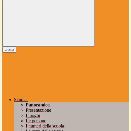
close
Scuola
Panoramica
Presentazione
I luoghi
Le persone
I numeri della scuola