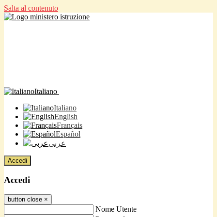
Salta al contenuto
Italiano
Italiano
English
Français
Español
عربى
Accedi
Accedi
button close
×
Nome Utente