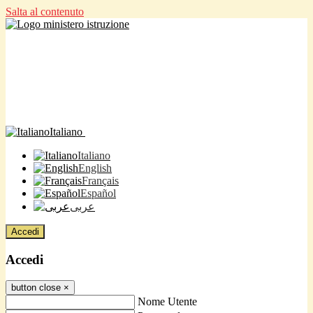
Salta al contenuto
Italiano
Italiano
English
Français
Español
عربى
Accedi
Accedi
button close
×
Nome Utente