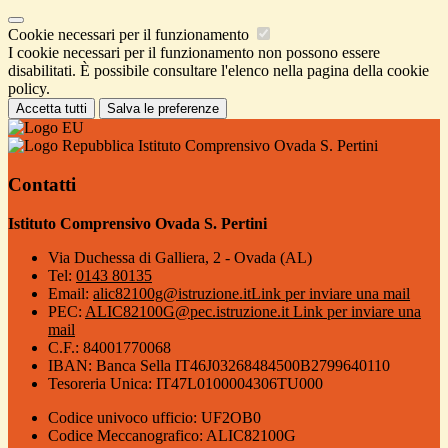
Cookie necessari per il funzionamento
I cookie necessari per il funzionamento non possono essere
disabilitati. È possibile consultare l'elenco nella pagina della cookie
policy.
Accetta tutti
Salva le preferenze
Istituto Comprensivo Ovada S. Pertini
Contatti
Istituto Comprensivo Ovada S. Pertini
Via Duchessa di Galliera, 2 - Ovada (AL)
Tel:
0143 80135
Email:
alic82100g@istruzione.it
Link per inviare una mail
PEC:
ALIC82100G@pec.istruzione.it
Link per inviare una
mail
C.F.: 84001770068
IBAN: Banca Sella IT46J03268484500B2799640110
Tesoreria Unica: IT47L0100004306TU000
Codice univoco ufficio: UF2OB0
Codice Meccanografico: ALIC82100G