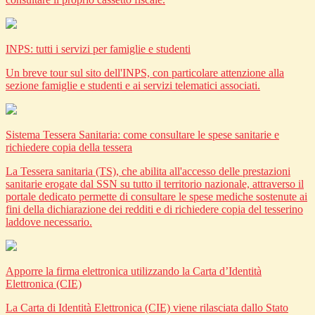
INPS: tutti i servizi per famiglie e studenti
Un breve tour sul sito dell'INPS, con particolare attenzione alla
sezione famiglie e studenti e ai servizi telematici associati.
Sistema Tessera Sanitaria: come consultare le spese sanitarie e
richiedere copia della tessera
La Tessera sanitaria (TS), che abilita all'accesso delle prestazioni
sanitarie erogate dal SSN su tutto il territorio nazionale, attraverso il
portale dedicato permette di consultare le spese mediche sostenute ai
fini della dichiarazione dei redditi e di richiedere copia del tesserino
laddove necessario.
Apporre la firma elettronica utilizzando la Carta d’Identità
Elettronica (CIE)
La Carta di Identità Elettronica (CIE) viene rilasciata dallo Stato