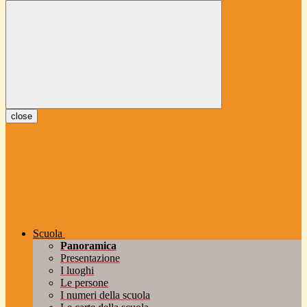
close
Scuola
Panoramica
Presentazione
I luoghi
Le persone
I numeri della scuola