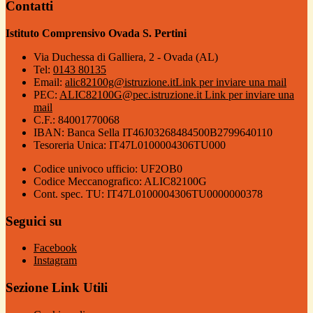
Contatti
Istituto Comprensivo Ovada S. Pertini
Via Duchessa di Galliera, 2 - Ovada (AL)
Tel:
0143 80135
Email:
alic82100g@istruzione.it
Link per inviare una mail
PEC:
ALIC82100G@pec.istruzione.it
Link per inviare una
mail
C.F.: 84001770068
IBAN: Banca Sella IT46J03268484500B2799640110
Tesoreria Unica: IT47L0100004306TU000
Codice univoco ufficio: UF2OB0
Codice Meccanografico: ALIC82100G
Cont. spec. TU: IT47L0100004306TU0000000378
Seguici su
Facebook
Instagram
Sezione Link Utili