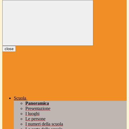
close
Scuola
Panoramica
Presentazione
I luoghi
Le persone
I numeri della scuola