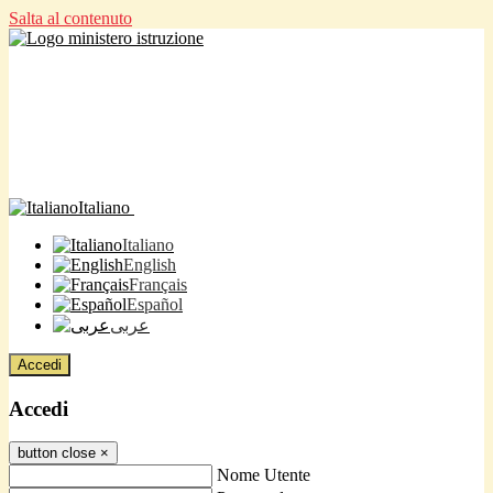
Salta al contenuto
Italiano
Italiano
English
Français
Español
عربى
Accedi
Accedi
button close
×
Nome Utente