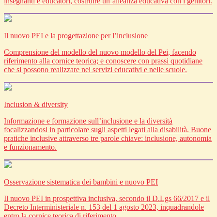
insegnanti e educatori, costruire un’alleanza educativa con i genitori.
Il nuovo PEI e la progettazione per l’inclusione
Comprensione del modello del nuovo modello del Pei, facendo
riferimento alla cornice teorica; e conoscere con prassi quotidiane
che si possono realizzare nei servizi educativi e nelle scuole.
Inclusion & diversity
Informazione e formazione sull’inclusione e la diversità
focalizzandosi in particolare sugli aspetti legati alla disabilità. Buone
pratiche inclusive attraverso tre parole chiave: inclusione, autonomia
e funzionamento.
Osservazione sistematica dei bambini e nuovo PEI
Il nuovo PEI in prospettiva inclusiva, secondo il D.Lgs 66/2017 e il
Decreto Interministeriale n. 153 del 1 agosto 2023, inquadrandole
entro la cornice teorica di riferimento.