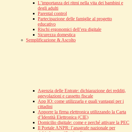
L’importanza dei ritmi nella vita dei bambini e
degli adulti
Parental control
Partecipazione delle famiglie al progetto
educativo
Rischi ergonomici dell’era digitale
Sicurezza domestica
Semplificazione & Ascolto
Agenzia delle Entrate: dichiarazione dei redditi,
agevolazioni e cassetto fiscale
App IO: come utilizzarla e quali vantaggi per i
cittadini
Apporre la firma elettronica utilizzando la Carta
d’Identità Elettronica (CIE)
Domicilio digitale: come e perché attivare la PEC
Il Portale ANPR: l’anagrafe nazionale per