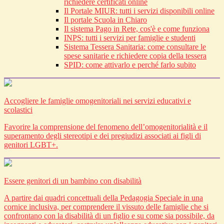
richiedere certificati online
Il Portale MIUR: tutti i servizi disponibili online
Il portale Scuola in Chiaro
Il sistema Pago in Rete, cos'è e come funziona
INPS: tutti i servizi per famiglie e studenti
Sistema Tessera Sanitaria: come consultare le
spese sanitarie e richiedere copia della tessera
SPID: come attivarlo e perché farlo subito
Accogliere le famiglie omogenitoriali nei servizi educativi e
scolastici
Favorire la comprensione del fenomeno dell’omogenitorialità e il
superamento degli stereotipi e dei pregiudizi associati ai figli di
genitori LGBT+.
Essere genitori di un bambino con disabilità
A partire dai quadri concettuali della Pedagogia Speciale in una
cornice inclusiva, per comprendere il vissuto delle famiglie che si
confrontano con la disabilità di un figlio e su come sia possibile, da