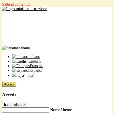
Salta al contenuto
Italiano
Italiano
English
Français
Español
عربى
Accedi
Accedi
button close
×
Nome Utente