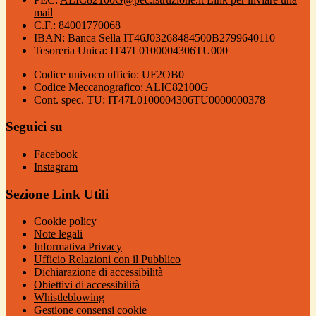
mail
C.F.: 84001770068
IBAN: Banca Sella IT46J03268484500B2799640110
Tesoreria Unica: IT47L0100004306TU000
Codice univoco ufficio: UF2OB0
Codice Meccanografico: ALIC82100G
Cont. spec. TU: IT47L0100004306TU0000000378
Seguici su
Facebook
Instagram
Sezione Link Utili
Cookie policy
Note legali
Informativa Privacy
Ufficio Relazioni con il Pubblico
Dichiarazione di accessibilità
Obiettivi di accessibilità
Whistleblowing
Gestione consensi cookie