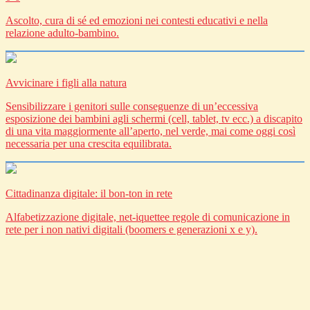
Ascolto, cura di sé ed emozioni nei contesti educativi e nella
relazione adulto-bambino.
Avvicinare i figli alla natura
Sensibilizzare i genitori sulle conseguenze di un’eccessiva
esposizione dei bambini agli schermi (cell, tablet, tv ecc.) a discapito
di una vita maggiormente all’aperto, nel verde, mai come oggi così
necessaria per una crescita equilibrata.
Cittadinanza digitale: il bon-ton in rete
Alfabetizzazione digitale, net-iquettee regole di comunicazione in
rete per i non nativi digitali (boomers e generazioni x e y).