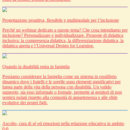
Progettazione proattiva, flessibile e multimodale per l’inclusione
Perché un webinar dedicato a questo tema? Che cosa intendiamo per
inclusione? Personalizzare e individualizzare. Proposte di didattica
inclusiva: la compresenza didattica, la differenziazione didattica, la
didattica aperta e l’Universal Design for Learning.
Quando la disabilità entra in famiglia
Possiamo considerare la famiglia come un sistema in equilibrio
dinamico dove i fratelli e le sorelle sono elementi significativi per
lunga parte della vita della persona con disabilità. Un valido
supporto, sia esso informale o formale, permette ai genitori di non
sentirsi isolati rispetto alla comunità di appartenenza e alle sfide
evolutive dei propri figli.
Ascolto, cura di sé ed emozioni nella relazione educativa in ambito
0-6