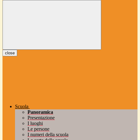
close
Scuola
Panoramica
Presentazione
I luoghi
Le persone
I numeri della scuola