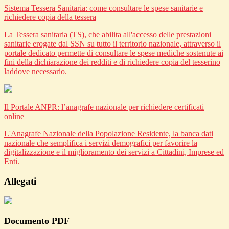
Sistema Tessera Sanitaria: come consultare le spese sanitarie e
richiedere copia della tessera
La Tessera sanitaria (TS), che abilita all'accesso delle prestazioni
sanitarie erogate dal SSN su tutto il territorio nazionale, attraverso il
portale dedicato permette di consultare le spese mediche sostenute ai
fini della dichiarazione dei redditi e di richiedere copia del tesserino
laddove necessario.
Il Portale ANPR: l’anagrafe nazionale per richiedere certificati
online
L'Anagrafe Nazionale della Popolazione Residente, la banca dati
nazionale che semplifica i servizi demografici per favorire la
digitalizzazione e il miglioramento dei servizi a Cittadini, Imprese ed
Enti.
Allegati
Documento PDF