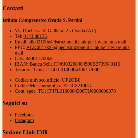
Contatti
Istituto Comprensivo Ovada S. Pertini
Via Duchessa di Galliera, 2 - Ovada (AL)
Tel:
0143 80135
Email:
alic82100g@istruzione.it
Link per inviare una mail
PEC:
ALIC82100G@pec.istruzione.it
Link per inviare una
mail
C.F.: 84001770068
IBAN: Banca Sella IT46J03268484500B2799640110
Tesoreria Unica: IT47L0100004306TU000
Codice univoco ufficio: UF2OB0
Codice Meccanografico: ALIC82100G
Cont. spec. TU: IT47L0100004306TU0000000378
Seguici su
Facebook
Instagram
Sezione Link Utili