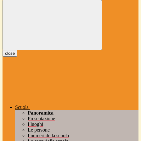
close
Scuola
Panoramica
Presentazione
I luoghi
Le persone
I numeri della scuola