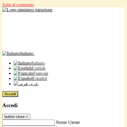
Salta al contenuto
Italiano
Italiano
English
Français
Español
عربى
Accedi
Accedi
button close
×
Nome Utente