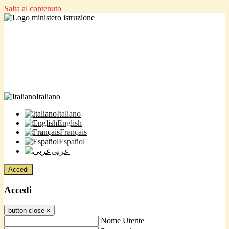
Salta al contenuto
Italiano
Italiano
English
Français
Español
عربى
Accedi
Accedi
button close
×
Nome Utente