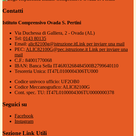
Contatti
Istituto Comprensivo Ovada S. Pertini
Via Duchessa di Galliera, 2 - Ovada (AL)
Tel:
0143 80135
Email:
alic82100g@istruzione.it
Link per inviare una mail
PEC:
ALIC82100G@pec.istruzione.it
Link per inviare una
mail
C.F.: 84001770068
IBAN: Banca Sella IT46J03268484500B2799640110
Tesoreria Unica: IT47L0100004306TU000
Codice univoco ufficio: UF2OB0
Codice Meccanografico: ALIC82100G
Cont. spec. TU: IT47L0100004306TU0000000378
Seguici su
Facebook
Instagram
Sezione Link Utili