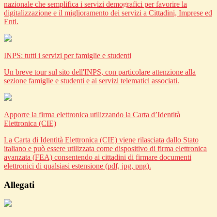
nazionale che semplifica i servizi demografici per favorire la
digitalizzazione e il miglioramento dei servizi a Cittadini, Imprese ed
Enti.
INPS: tutti i servizi per famiglie e studenti
Un breve tour sul sito dell'INPS, con particolare attenzione alla
sezione famiglie e studenti e ai servizi telematici associati.
Apporre la firma elettronica utilizzando la Carta d’Identità
Elettronica (CIE)
La Carta di Identità Elettronica (CIE) viene rilasciata dallo Stato
italiano e può essere utilizzata come dispositivo di firma elettronica
avanzata (FEA) consentendo ai cittadini di firmare documenti
elettronici di qualsiasi estensione (pdf, jpg, png).
Allegati