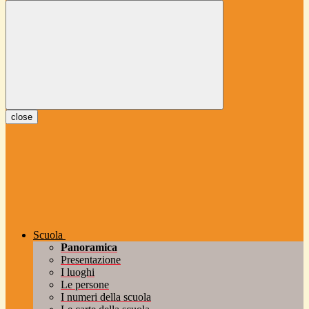
close
Scuola
Panoramica
Presentazione
I luoghi
Le persone
I numeri della scuola