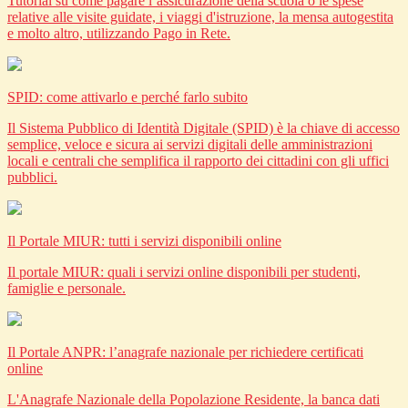
Tutorial su come pagare l’assicurazione della scuola o le spese
relative alle visite guidate, i viaggi d'istruzione, la mensa autogestita
e molto altro, utilizzando Pago in Rete.
SPID: come attivarlo e perché farlo subito
Il Sistema Pubblico di Identità Digitale (SPID) è la chiave di accesso
semplice, veloce e sicura ai servizi digitali delle amministrazioni
locali e centrali che semplifica il rapporto dei cittadini con gli uffici
pubblici.
Il Portale MIUR: tutti i servizi disponibili online
Il portale MIUR: quali i servizi online disponibili per studenti,
famiglie e personale.
Il Portale ANPR: l’anagrafe nazionale per richiedere certificati
online
L'Anagrafe Nazionale della Popolazione Residente, la banca dati