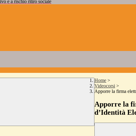
vo e a rischio ritiro sociale
Home
>
Videocorsi
>
Apporre la firma elett
Apporre la fi
d’Identità El