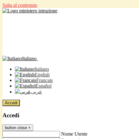
Salta al contenuto
Italiano
Italiano
English
Français
Español
عربى
Accedi
Accedi
button close
×
Nome Utente