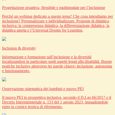
Progettazione proattiva, flessibile e multimodale per l’inclusione
Perché un webinar dedicato a questo tema? Che cosa intendiamo per
inclusione? Personalizzare e individualizzare. Proposte di didattica
inclusiva: la compresenza didattica, la differenziazione didattica, la
didattica aperta e l’Universal Design for Learning.
Inclusion & diversity
Informazione e formazione sull’inclusione e la diversità
focalizzandosi in particolare sugli aspetti legati alla disabilità. Buone
pratiche inclusive attraverso tre parole chiave: inclusione, autonomia
e funzionamento.
Osservazione sistematica dei bambini e nuovo PEI
Il nuovo PEI in prospettiva inclusiva, secondo il D.Lgs 66/2017 e il
Decreto Interministeriale n. 153 del 1 agosto 2023, inquadrandole
entro la cornice teorica di riferimento.