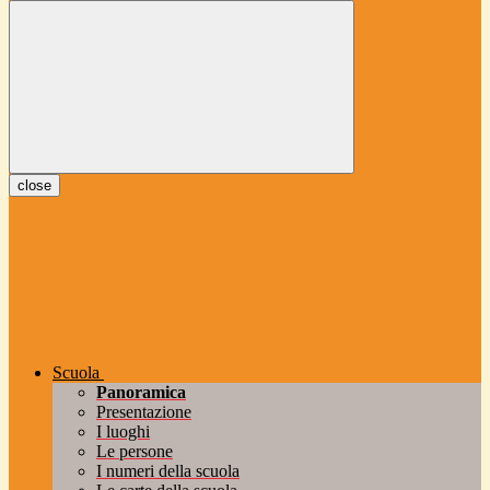
close
Scuola
Panoramica
Presentazione
I luoghi
Le persone
I numeri della scuola