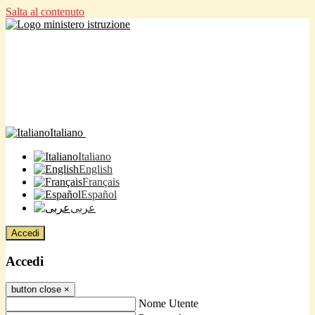
Salta al contenuto
Italiano
Italiano
English
Français
Español
عربى
Accedi
Accedi
button close
×
Nome Utente