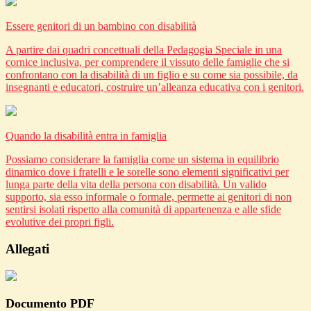
Essere genitori di un bambino con disabilità
A partire dai quadri concettuali della Pedagogia Speciale in una
cornice inclusiva, per comprendere il vissuto delle famiglie che si
confrontano con la disabilità di un figlio e su come sia possibile, da
insegnanti e educatori, costruire un’alleanza educativa con i genitori.
Quando la disabilità entra in famiglia
Possiamo considerare la famiglia come un sistema in equilibrio
dinamico dove i fratelli e le sorelle sono elementi significativi per
lunga parte della vita della persona con disabilità. Un valido
supporto, sia esso informale o formale, permette ai genitori di non
sentirsi isolati rispetto alla comunità di appartenenza e alle sfide
evolutive dei propri figli.
Allegati
Documento PDF