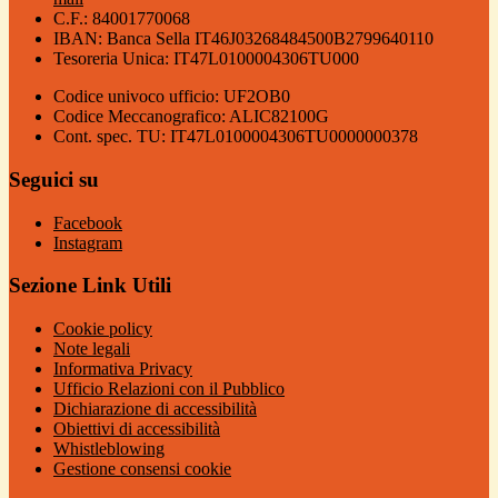
C.F.: 84001770068
IBAN: Banca Sella IT46J03268484500B2799640110
Tesoreria Unica: IT47L0100004306TU000
Codice univoco ufficio: UF2OB0
Codice Meccanografico: ALIC82100G
Cont. spec. TU: IT47L0100004306TU0000000378
Seguici su
Facebook
Instagram
Sezione Link Utili
Cookie policy
Note legali
Informativa Privacy
Ufficio Relazioni con il Pubblico
Dichiarazione di accessibilità
Obiettivi di accessibilità
Whistleblowing
Gestione consensi cookie