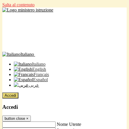
Salta al contenuto
Italiano
Italiano
English
Français
Español
عربى
Accedi
Accedi
button close
×
Nome Utente