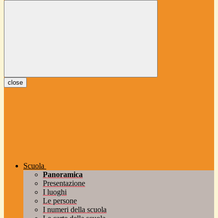
close
Scuola
Panoramica
Presentazione
I luoghi
Le persone
I numeri della scuola