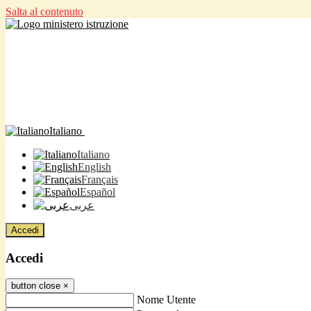
Salta al contenuto
Italiano
Italiano
English
Français
Español
عربى
Accedi
Accedi
button close
×
Nome Utente