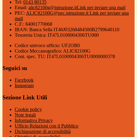
Tel:
0143 80135
Email:
alic82100g@istruzione.it
Link per inviare una mail
PEC:
ALIC82100G@pec.istruzione.it
Link per inviare una
mail
C.F.: 84001770068
IBAN: Banca Sella IT46J03268484500B2799640110
Tesoreria Unica: IT47L0100004306TU000
Codice univoco ufficio: UF2OB0
Codice Meccanografico: ALIC82100G
Cont. spec. TU: IT47L0100004306TU0000000378
Seguici su
Facebook
Instagram
Sezione Link Utili
Cookie policy
Note legali
Informativa Privacy
Ufficio Relazioni con il Pubblico
Dichiarazione di accessibilità
Obiettivi di accessibilità