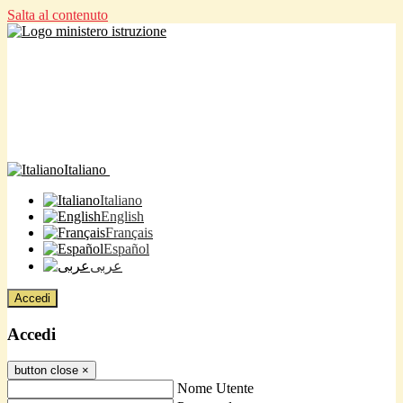
Salta al contenuto
Italiano
Italiano
English
Français
Español
عربى
Accedi
Accedi
button close
×
Nome Utente