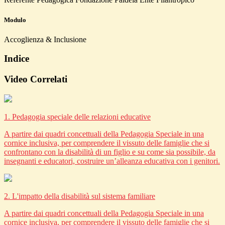
Modulo
Accoglienza & Inclusione
Indice
Video Correlati
1. Pedagogia speciale delle relazioni educative
A partire dai quadri concettuali della Pedagogia Speciale in una
cornice inclusiva, per comprendere il vissuto delle famiglie che si
confrontano con la disabilità di un figlio e su come sia possibile, da
insegnanti e educatori, costruire un’alleanza educativa con i genitori.
2. L'impatto della disabilità sul sistema familiare
A partire dai quadri concettuali della Pedagogia Speciale in una
cornice inclusiva, per comprendere il vissuto delle famiglie che si