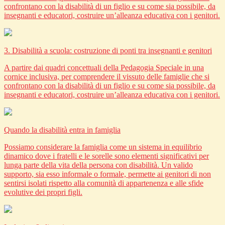
confrontano con la disabilità di un figlio e su come sia possibile, da
insegnanti e educatori, costruire un’alleanza educativa con i genitori.
3. Disabilità a scuola: costruzione di ponti tra insegnanti e genitori
A partire dai quadri concettuali della Pedagogia Speciale in una
cornice inclusiva, per comprendere il vissuto delle famiglie che si
confrontano con la disabilità di un figlio e su come sia possibile, da
insegnanti e educatori, costruire un’alleanza educativa con i genitori.
Quando la disabilità entra in famiglia
Possiamo considerare la famiglia come un sistema in equilibrio
dinamico dove i fratelli e le sorelle sono elementi significativi per
lunga parte della vita della persona con disabilità. Un valido
supporto, sia esso informale o formale, permette ai genitori di non
sentirsi isolati rispetto alla comunità di appartenenza e alle sfide
evolutive dei propri figli.