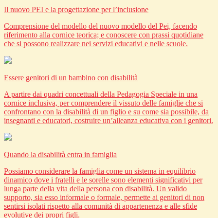
Il nuovo PEI e la progettazione per l’inclusione
Comprensione del modello del nuovo modello del Pei, facendo
riferimento alla cornice teorica; e conoscere con prassi quotidiane
che si possono realizzare nei servizi educativi e nelle scuole.
Essere genitori di un bambino con disabilità
A partire dai quadri concettuali della Pedagogia Speciale in una
cornice inclusiva, per comprendere il vissuto delle famiglie che si
confrontano con la disabilità di un figlio e su come sia possibile, da
insegnanti e educatori, costruire un’alleanza educativa con i genitori.
Quando la disabilità entra in famiglia
Possiamo considerare la famiglia come un sistema in equilibrio
dinamico dove i fratelli e le sorelle sono elementi significativi per
lunga parte della vita della persona con disabilità. Un valido
supporto, sia esso informale o formale, permette ai genitori di non
sentirsi isolati rispetto alla comunità di appartenenza e alle sfide
evolutive dei propri figli.