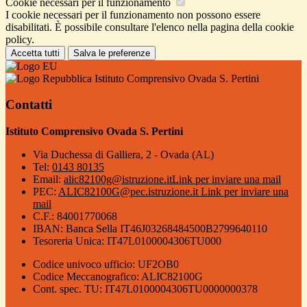
Cookie necessari per il funzionamento
I cookie necessari per il funzionamento non possono essere
disabilitati. È possibile consultare l'elenco nella pagina della cookie
policy.
Accetta tutti
Salva le preferenze
Istituto Comprensivo Ovada S. Pertini
Contatti
Istituto Comprensivo Ovada S. Pertini
Via Duchessa di Galliera, 2 - Ovada (AL)
Tel:
0143 80135
Email:
alic82100g@istruzione.it
Link per inviare una mail
PEC:
ALIC82100G@pec.istruzione.it
Link per inviare una
mail
C.F.: 84001770068
IBAN: Banca Sella IT46J03268484500B2799640110
Tesoreria Unica: IT47L0100004306TU000
Codice univoco ufficio: UF2OB0
Codice Meccanografico: ALIC82100G
Cont. spec. TU: IT47L0100004306TU0000000378