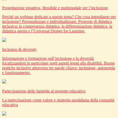
Progettazione proattiva, flessibile e multimodale per l’inclusione
Perché un webinar dedicato a questo tema? Che cosa intendiamo per
inclusione? Personalizzare e individualizzare. Proposte di didattica
inclusiva: la compresenza didattica, la differenziazione didattica, la
didattica aperta e l’Universal Design for Learning.
Inclusion & diversity
Informazione e formazione sull’inclusione e la diversità
focalizzandosi in particolare sugli aspetti legati alla disabilità. Buone
pratiche inclusive attraverso tre parole chiave: inclusione, autonomia
e funzionamento.
Partecipazione delle famiglie al progetto educativo
La partecipazione come valore e strategia quotidiana della comunità
educativa