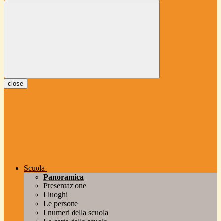
close
Scuola
Panoramica
Presentazione
I luoghi
Le persone
I numeri della scuola