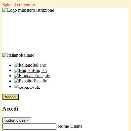
Salta al contenuto
Italiano
Italiano
English
Français
Español
عربى
Accedi
Accedi
button close
×
Nome Utente