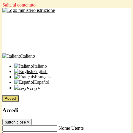
Salta al contenuto
Italiano
Italiano
English
Français
Español
عربى
Accedi
Accedi
button close
×
Nome Utente