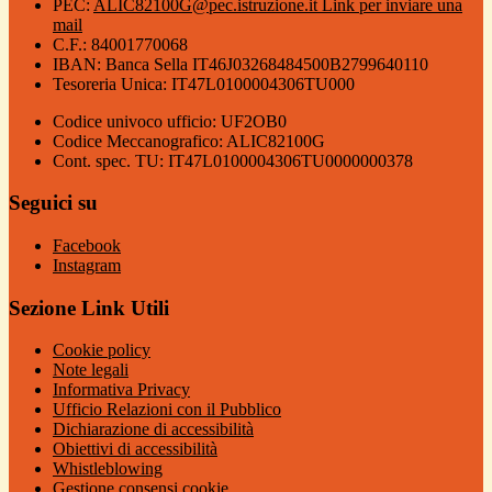
PEC:
ALIC82100G@pec.istruzione.it
Link per inviare una
mail
C.F.: 84001770068
IBAN: Banca Sella IT46J03268484500B2799640110
Tesoreria Unica: IT47L0100004306TU000
Codice univoco ufficio: UF2OB0
Codice Meccanografico: ALIC82100G
Cont. spec. TU: IT47L0100004306TU0000000378
Seguici su
Facebook
Instagram
Sezione Link Utili
Cookie policy
Note legali
Informativa Privacy
Ufficio Relazioni con il Pubblico
Dichiarazione di accessibilità
Obiettivi di accessibilità
Whistleblowing
Gestione consensi cookie