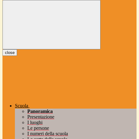
close
Scuola
Panoramica
Presentazione
I luoghi
Le persone
I numeri della scuola