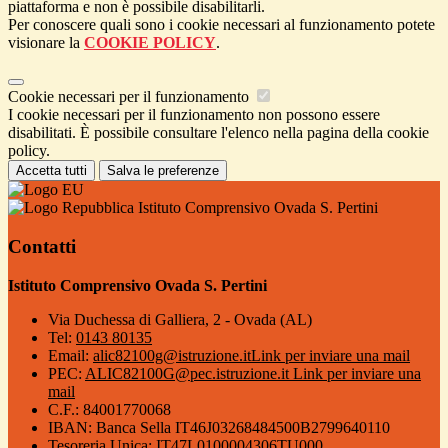
piattaforma e non è possibile disabilitarli.
Per conoscere quali sono i cookie necessari al funzionamento potete
visionare la
COOKIE POLICY
.
Cookie necessari per il funzionamento
I cookie necessari per il funzionamento non possono essere
disabilitati. È possibile consultare l'elenco nella pagina della cookie
policy.
Accetta tutti
Salva le preferenze
Istituto Comprensivo Ovada S. Pertini
Contatti
Istituto Comprensivo Ovada S. Pertini
Via Duchessa di Galliera, 2 - Ovada (AL)
Tel:
0143 80135
Email:
alic82100g@istruzione.it
Link per inviare una mail
PEC:
ALIC82100G@pec.istruzione.it
Link per inviare una
mail
C.F.: 84001770068
IBAN: Banca Sella IT46J03268484500B2799640110
Tesoreria Unica: IT47L0100004306TU000