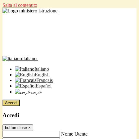
Salta al contenuto
Italiano
Italiano
English
Français
Español
عربى
Accedi
Accedi
button close
×
Nome Utente