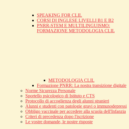
SPEAKING FOR CLIL
CORSI DI INGLESE LIVELLI B1 E B2
PNRR-STEM E MULTILINGUISMO:
FORMAZIONE METODOLOGIA CLIL
METODOLOGIA CLIL
Formazione PNRR: La nostra transizione digitale
Norme Sicurezza Personale
Sportello psicologico di Istituto e CTS
Protocollo di accoglienza degli alunni stranieri
Alunni e studenti con patologie gravi o immunodepressi
Obbligo vaccinale per accedere alla scuola dell'Infanzia
Criteri di precedenza dopo l'iscrizione
Le vostre domande, le nostre risposte