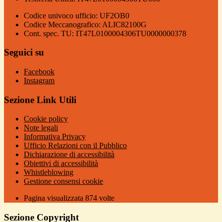
Codice univoco ufficio: UF2OB0
Codice Meccanografico: ALIC82100G
Cont. spec. TU: IT47L0100004306TU0000000378
Seguici su
Facebook
Instagram
Sezione Link Utili
Cookie policy
Note legali
Informativa Privacy
Ufficio Relazioni con il Pubblico
Dichiarazione di accessibilità
Obiettivi di accessibilità
Whistleblowing
Gestione consensi cookie
Pagina visualizzata
874
volte
Sezione Copyright