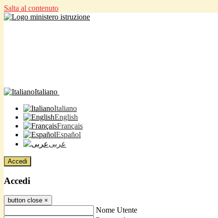
Salta al contenuto
Italiano
Italiano
English
Français
Español
عربى
Accedi
Accedi
button close
×
Nome Utente