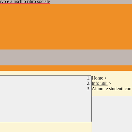
vo e a rischio ritiro sociale
Home
>
Info utili
>
Alunni e studenti con