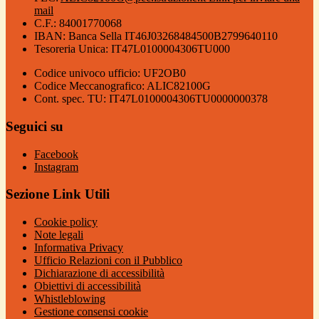
mail
C.F.: 84001770068
IBAN: Banca Sella IT46J03268484500B2799640110
Tesoreria Unica: IT47L0100004306TU000
Codice univoco ufficio: UF2OB0
Codice Meccanografico: ALIC82100G
Cont. spec. TU: IT47L0100004306TU0000000378
Seguici su
Facebook
Instagram
Sezione Link Utili
Cookie policy
Note legali
Informativa Privacy
Ufficio Relazioni con il Pubblico
Dichiarazione di accessibilità
Obiettivi di accessibilità
Whistleblowing
Gestione consensi cookie