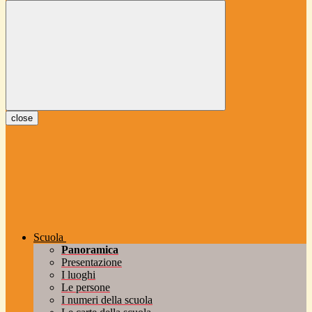
close
Scuola
Panoramica
Presentazione
I luoghi
Le persone
I numeri della scuola