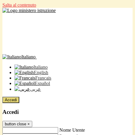
Salta al contenuto
Italiano
Italiano
English
Français
Español
عربى
Accedi
Accedi
button close
×
Nome Utente