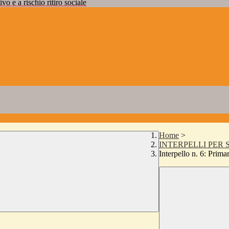
vo e a rischio ritiro sociale
Home
>
INTERPELLI PER
Interpello n. 6: Primar