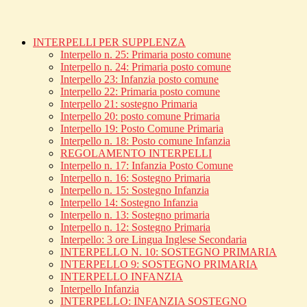
INTERPELLI PER SUPPLENZA
Interpello n. 25: Primaria posto comune
Interpello n. 24: Primaria posto comune
Interpello 23: Infanzia posto comune
Interpello 22: Primaria posto comune
Interpello 21: sostegno Primaria
Interpello 20: posto comune Primaria
Interpello 19: Posto Comune Primaria
Interpello n. 18: Posto comune Infanzia
REGOLAMENTO INTERPELLI
Interpello n. 17: Infanzia Posto Comune
Interpello n. 16: Sostegno Primaria
Interpello n. 15: Sostegno Infanzia
Interpello 14: Sostegno Infanzia
Interpello n. 13: Sostegno primaria
Interpello n. 12: Sostegno Primaria
Interpello: 3 ore Lingua Inglese Secondaria
INTERPELLO N. 10: SOSTEGNO PRIMARIA
INTERPELLO 9: SOSTEGNO PRIMARIA
INTERPELLO INFANZIA
Interpello Infanzia
INTERPELLO: INFANZIA SOSTEGNO