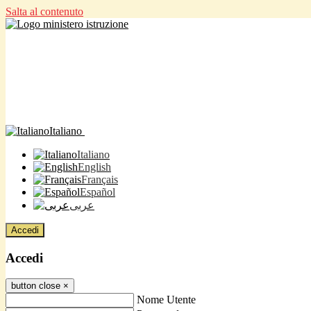
Salta al contenuto
Italiano
Italiano
English
Français
Español
عربى
Accedi
Accedi
button close
×
Nome Utente