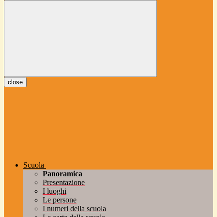
close
Scuola
Panoramica
Presentazione
I luoghi
Le persone
I numeri della scuola