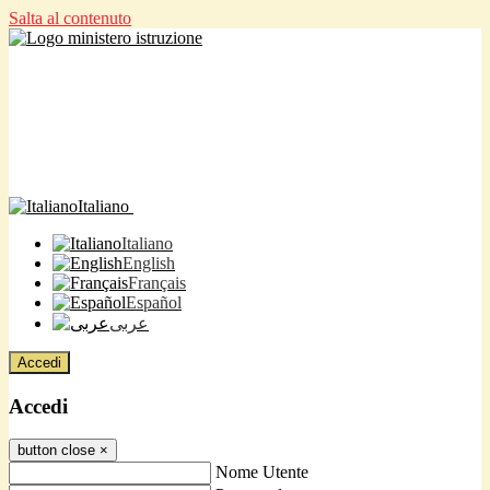
Salta al contenuto
Italiano
Italiano
English
Français
Español
عربى
Accedi
Accedi
button close
×
Nome Utente