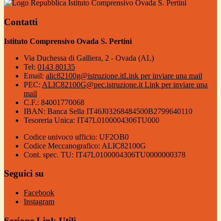
Istituto Comprensivo Ovada S. Pertini
Contatti
Istituto Comprensivo Ovada S. Pertini
Via Duchessa di Galliera, 2 - Ovada (AL)
Tel:
0143 80135
Email:
alic82100g@istruzione.it
Link per inviare una mail
PEC:
ALIC82100G@pec.istruzione.it
Link per inviare una
mail
C.F.: 84001770068
IBAN: Banca Sella IT46J03268484500B2799640110
Tesoreria Unica: IT47L0100004306TU000
Codice univoco ufficio: UF2OB0
Codice Meccanografico: ALIC82100G
Cont. spec. TU: IT47L0100004306TU0000000378
Seguici su
Facebook
Instagram
Sezione Link Utili