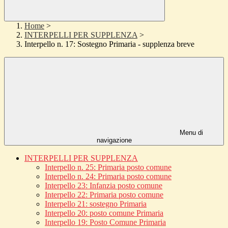
Home
>
INTERPELLI PER SUPPLENZA
>
Interpello n. 17: Sostegno Primaria - supplenza breve
Menu di
navigazione
INTERPELLI PER SUPPLENZA
Interpello n. 25: Primaria posto comune
Interpello n. 24: Primaria posto comune
Interpello 23: Infanzia posto comune
Interpello 22: Primaria posto comune
Interpello 21: sostegno Primaria
Interpello 20: posto comune Primaria
Interpello 19: Posto Comune Primaria