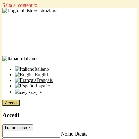
Salta al contenuto
Italiano
Italiano
English
Français
Español
عربى
Accedi
Accedi
button close
×
Nome Utente