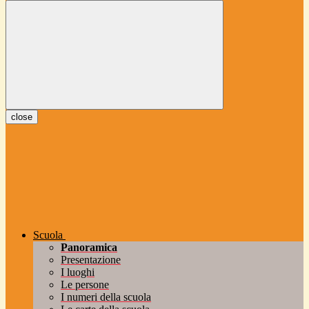
close
Scuola
Panoramica
Presentazione
I luoghi
Le persone
I numeri della scuola