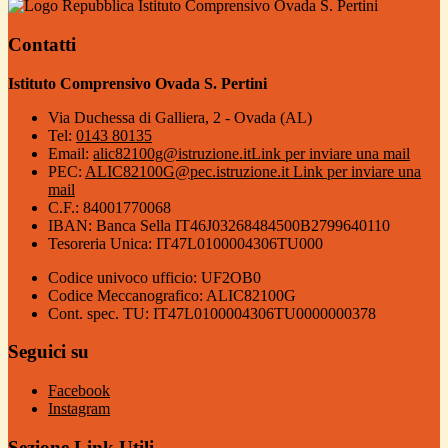
Istituto Comprensivo Ovada S. Pertini
Contatti
Istituto Comprensivo Ovada S. Pertini
Via Duchessa di Galliera, 2 - Ovada (AL)
Tel:
0143 80135
Email:
alic82100g@istruzione.it
Link per inviare una mail
PEC:
ALIC82100G@pec.istruzione.it
Link per inviare una
mail
C.F.: 84001770068
IBAN: Banca Sella IT46J03268484500B2799640110
Tesoreria Unica: IT47L0100004306TU000
Codice univoco ufficio: UF2OB0
Codice Meccanografico: ALIC82100G
Cont. spec. TU: IT47L0100004306TU0000000378
Seguici su
Facebook
Instagram
Sezione Link Utili