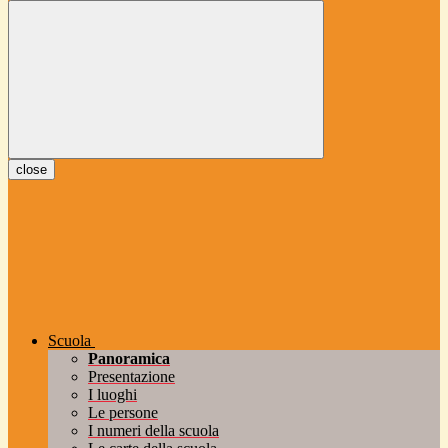
close
Scuola
Panoramica
Presentazione
I luoghi
Le persone
I numeri della scuola