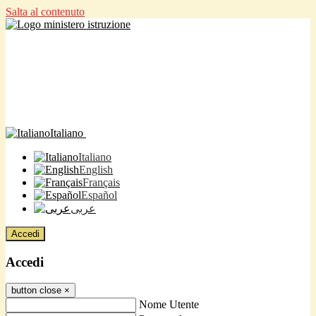
Salta al contenuto
Italiano
Italiano
English
Français
Español
عربى
Accedi
Accedi
button close
×
Nome Utente