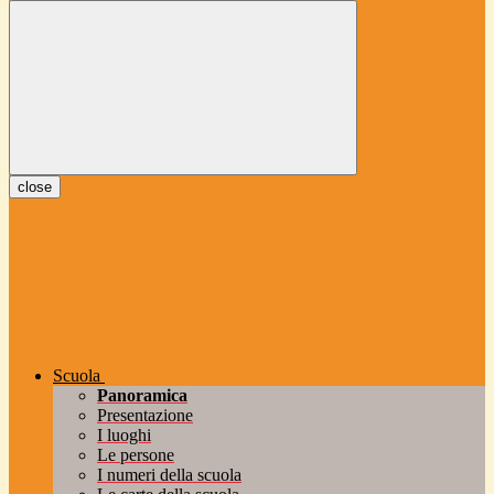
close
Scuola
Panoramica
Presentazione
I luoghi
Le persone
I numeri della scuola