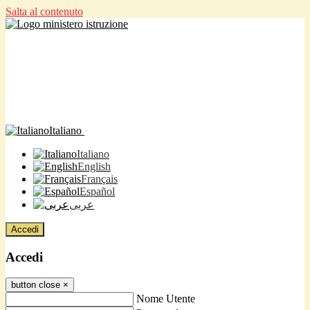
Salta al contenuto
Italiano
Italiano
English
Français
Español
عربى
Accedi
Accedi
button close
×
Nome Utente