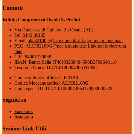
Contatti
Istituto Comprensivo Ovada S. Pertini
Via Duchessa di Galliera, 2 - Ovada (AL)
Tel:
0143 80135
Email:
alic82100g@istruzione.it
Link per inviare una mail
PEC:
ALIC82100G@pec.istruzione.it
Link per inviare una
mail
C.F.: 84001770068
IBAN: Banca Sella IT46J03268484500B2799640110
Tesoreria Unica: IT47L0100004306TU000
Codice univoco ufficio: UF2OB0
Codice Meccanografico: ALIC82100G
Cont. spec. TU: IT47L0100004306TU0000000378
Seguici su
Facebook
Instagram
Sezione Link Utili