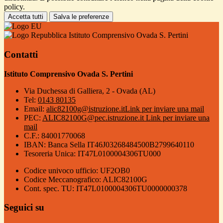
policy.
Accetta tutti
Salva le preferenze
Istituto Comprensivo Ovada S. Pertini
Contatti
Istituto Comprensivo Ovada S. Pertini
Via Duchessa di Galliera, 2 - Ovada (AL)
Tel:
0143 80135
Email:
alic82100g@istruzione.it
Link per inviare una mail
PEC:
ALIC82100G@pec.istruzione.it
Link per inviare una
mail
C.F.: 84001770068
IBAN: Banca Sella IT46J03268484500B2799640110
Tesoreria Unica: IT47L0100004306TU000
Codice univoco ufficio: UF2OB0
Codice Meccanografico: ALIC82100G
Cont. spec. TU: IT47L0100004306TU0000000378
Seguici su