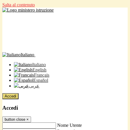
Salta al contenuto
Italiano
Italiano
English
Français
Español
عربى
Accedi
Accedi
button close
×
Nome Utente