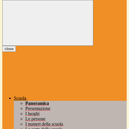
close
Scuola
Panoramica
Presentazione
I luoghi
Le persone
I numeri della scuola